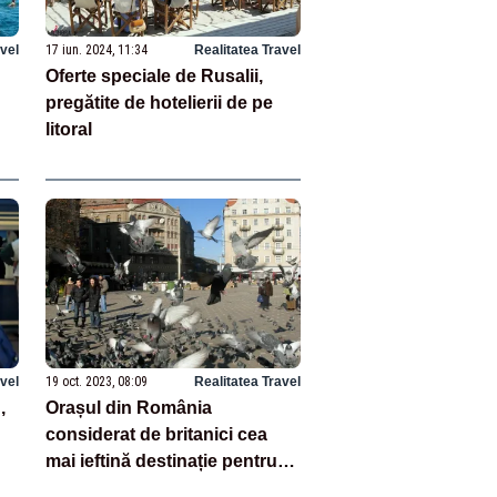
avel
17 iun. 2024, 11:34
Realitatea Travel
Oferte speciale de Rusalii,
pregătite de hotelierii de pe
litoral
avel
19 oct. 2023, 08:09
Realitatea Travel
,
Orașul din România
considerat de britanici cea
mai ieftină destinație pentru
city break din lume