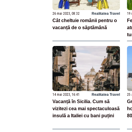
26 mai 2023, 08:32
Realitatea Travel
19 
Cât cheltuie românii pentru o
Fe
vacanță de o săptămână
at
tu
na
ve
14 mai 2023, 16:41
Realitatea Travel
25 
Vacanță în Sicilia. Cum să
Gr
vizitezi cea mai spectaculoasă
ho
insulă a Italiei cu bani puțini
8