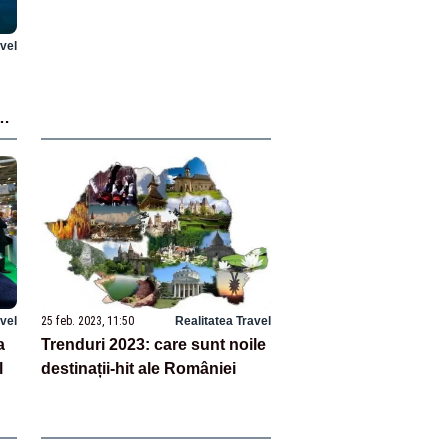
avel
sc
avel
25 feb. 2023, 11:50
Realitatea Travel
a
Trenduri 2023: care sunt noile
l
destinații-hit ale României