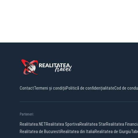
Contact
Termeni și condiții
Politică de confidențialitate
Cod de condu
Parteneri:
Realitatea.NET
Realitatea Sportiva
Realitatea Star
Realitatea Financi
Realitatea de Bucuresti
Realitatea din Italia
Realitatea de Giurgiu
Tabu