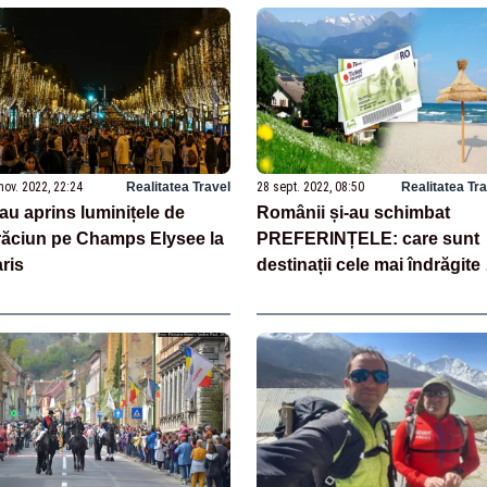
nov. 2022, 22:24
Realitatea Travel
28 sept. 2022, 08:50
Realitatea Tr
au aprins luminițele de
Românii și-au schimbat
ăciun pe Champs Elysee la
PREFERINȚELE: care sunt
ris
destinații cele mai îndrăgite 
unde nu vor să mai meargă