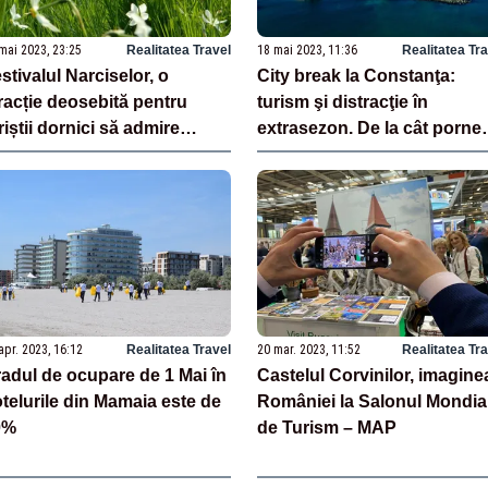
mai 2023, 23:25
Realitatea Travel
18 mai 2023, 11:36
Realitatea Tr
stivalul Narciselor, o
City break la Constanţa:
racție deosebită pentru
turism şi distracţie în
riștii dornici să admire
extrasezon. De la cât porne
tura și să se distreze, în
prețurile
stul țării
apr. 2023, 16:12
Realitatea Travel
20 mar. 2023, 11:52
Realitatea Tr
adul de ocupare de 1 Mai în
Castelul Corvinilor, imagine
telurile din Mamaia este de
României la Salonul Mondia
0%
de Turism – MAP