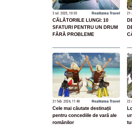
3 iul. 2025, 10:30
Realitatea Travel
21 
CĂLĂTORIILE LUNGI: 10
D
SFATURI PENTRU UN DRUM
D
FĂRĂ PROBLEME
C
D
S
21 feb. 2024, 11:48
Realitatea Travel
22 
Cele mai căutate destinații
Lo
pentru concediile de vară ale
un
românilor
tu