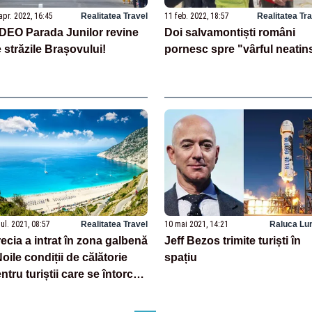
apr. 2022, 16:45
Realitatea Travel
11 feb. 2022, 18:57
Realitatea Tr
DEO Parada Junilor revine
Doi salvamontiști români
 străzile Brașovului!
pornesc spre "vârful neatin
iul. 2021, 08:57
Realitatea Travel
10 mai 2021, 14:21
Raluca Lu
ecia a intrat în zona galbenă
Jeff Bezos trimite turiști în
Noile condiții de călătorie
spațiu
ntru turiștii care se întorc
n insulele grecești