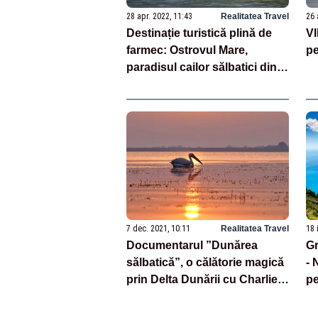
28 apr. 2022, 11:43
Realitatea Travel
26 
Destinație turistică plină de
VI
farmec: Ostrovul Mare,
pe
paradisul cailor sălbatici din
Banatul Montan
7 dec. 2021, 10:11
Realitatea Travel
18 
Documentarul ”Dunărea
Gr
sălbatică”, o călătorie magică
- 
prin Delta Dunării cu Charlie
pe
Ottley
di