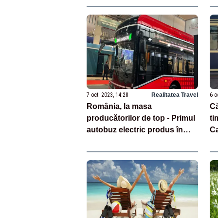
7 oct. 2023, 14:28
Realitatea Travel
6 o
România, la masa
Că
producătorilor de top - Primul
ti
autobuz electric produs în
Ca
țară, lansat de Automecanica
în
Mediaș la Bruxelles