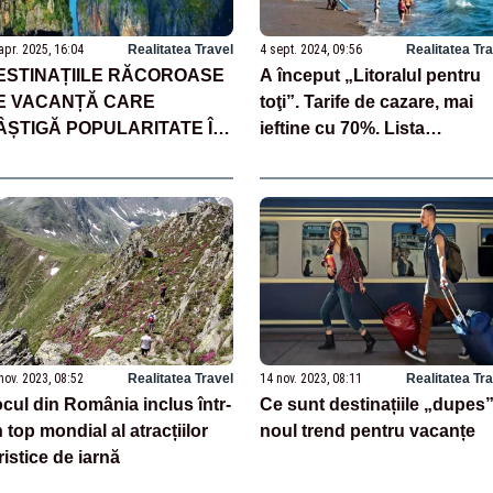
apr. 2025, 16:04
Realitatea Travel
4 sept. 2024, 09:56
Realitatea Tr
ESTINAȚIILE RĂCOROASE
A început „Litoralul pentru
E VACANȚĂ CARE
toţi”. Tarife de cazare, mai
ÂȘTIGĂ POPULARITATE ÎN
ieftine cu 70%. Lista
ETRIMENTUL GRECIEI SAU
hotelurilor înscrise
PANIEI
nov. 2023, 08:52
Realitatea Travel
14 nov. 2023, 08:11
Realitatea Tr
cul din România inclus într-
Ce sunt destinațiile „dupes”
 top mondial al atracțiilor
noul trend pentru vacanțe
ristice de iarnă