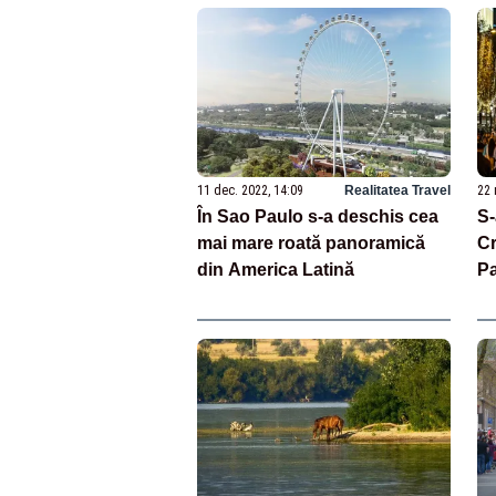
11 dec. 2022, 14:09
Realitatea Travel
22 
În Sao Paulo s-a deschis cea
S-
mai mare roată panoramică
Cr
din America Latină
Pa