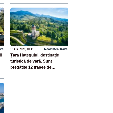
avel
10 iun. 2023, 18:41
Realitatea Travel
ii
Țara Hațegului, destinație
turistică de vară. Sunt
pregătite 12 trasee de
cicloturism