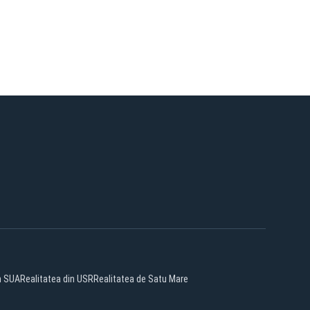
n SUA
Realitatea din USR
Realitatea de Satu Mare