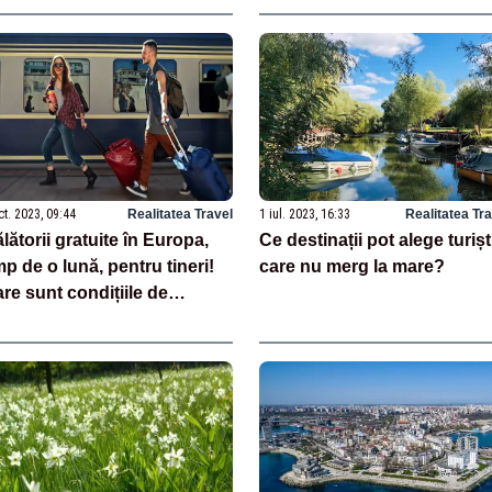
ct. 2023, 09:44
Realitatea Travel
1 iul. 2023, 16:33
Realitatea Tr
lătorii gratuite în Europa,
Ce destinații pot alege turișt
mp de o lună, pentru tineri!
care nu merg la mare?
re sunt condițiile de
scriere