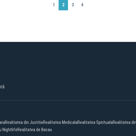
1
2
3
4
ită
ara
Realitatea din Justitie
Realitatea Medicala
Realitatea Spirituala
Realitatea di
 Nightlife
Realitatea de Bacau