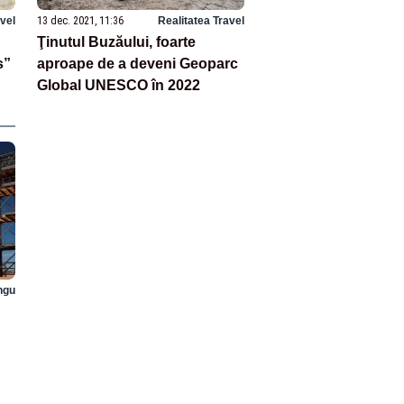
avel
13 dec. 2021, 11:36
Realitatea Travel
Ţinutul Buzăului, foarte
s”
aproape de a deveni Geoparc
Global UNESCO în 2022
ngu