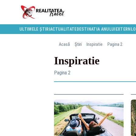
ULTIMELE ȘTIRI
ACTUALITATE
DESTINATIA ANULUI
EXTERN
LO
Acasă
Știri
Inspiratie
Pagina 2
Inspiratie
Pagina 2