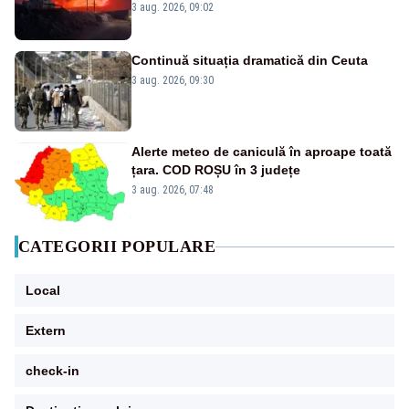
evacuate pe mare, drumuri blocate de
3 aug. 2026, 09:02
flăcări
Continuă situația dramatică din Ceuta
3 aug. 2026, 09:30
Alerte meteo de caniculă în aproape toată
țara. COD ROȘU în 3 județe
3 aug. 2026, 07:48
CATEGORII POPULARE
Local
Extern
check-in