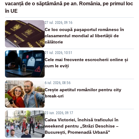
vacanță de o săptămână pe an. România, pe primul loc
în UE
27 iul. 2026, 09:16
Ce loc ocupă pașaportul românesc în
clasamentul mondial al libertății de
călătorie
21 iul. 2026, 10:51
Cele mai frecvente escrocherii online și
cum le eviți
6 iul. 2026, 08:56
Crește apetitul românilor pentru city
break-uri
23 iun. 2026, 09:17
Calea Victoriei, închisă traficului în
weekend pentru „Străzi Deschise –
București, Promenadă Urbană"