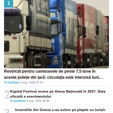
1
Restricții pentru camioanele de peste 7,5 tone în
aceste județe din țară: circulația este interzisă luni,
Actualitate
·
3 aug. 2026, 07:55
între orele 12:00 și 20:00
2
Kapital Festival revine pe Arena Națională în 2027. Data
oficială a evenimentului
Actualitate
-
3 aug. 2026, 08:46
Incendiile din Grecia s-au extins pe plajele cu turiști.