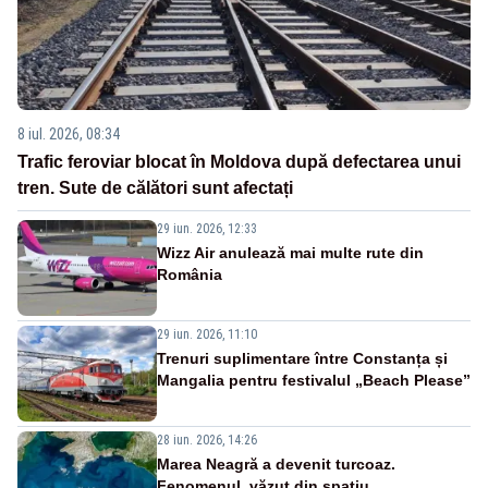
8 iul. 2026, 08:34
Trafic feroviar blocat în Moldova după defectarea unui
tren. Sute de călători sunt afectați
29 iun. 2026, 12:33
Wizz Air anulează mai multe rute din
România
29 iun. 2026, 11:10
Trenuri suplimentare între Constanța și
Mangalia pentru festivalul „Beach Please”
28 iun. 2026, 14:26
Marea Neagră a devenit turcoaz.
Fenomenul, văzut din spațiu