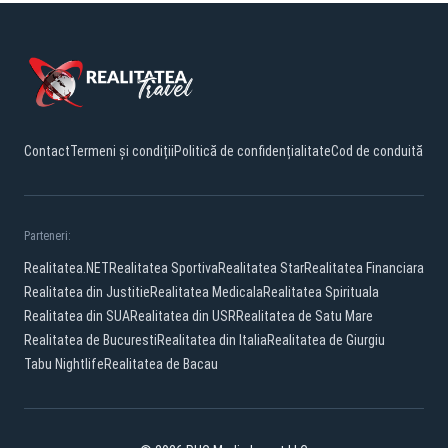
Contact
Termeni și condiții
Politică de confidențialitate
Cod de conduită
Parteneri:
Realitatea.NET
Realitatea Sportiva
Realitatea Star
Realitatea Financiara
Realitatea din Justitie
Realitatea Medicala
Realitatea Spirituala
Realitatea din SUA
Realitatea din USR
Realitatea de Satu Mare
Realitatea de Bucuresti
Realitatea din Italia
Realitatea de Giurgiu
Tabu Nightlife
Realitatea de Bacau