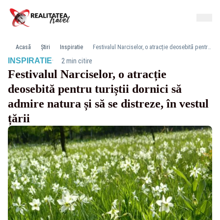
Acasă
Știri
Inspiratie
Festivalul Narciselor, o atracție deosebită pentru turiștii dornici să admire natura și să se distreze, în vestul țării
·
INSPIRATIE
2 min citire
Festivalul Narciselor, o atracție
deosebită pentru turiștii dornici să
admire natura și să se distreze, în vestul
țării