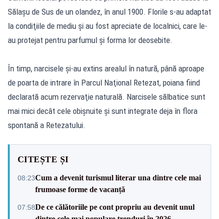
Sălaşu de Sus de un olandez, în anul 1900. Florile s-au adaptat
la condiţiile de mediu şi au fost apreciate de localnici, care le-
au protejat pentru parfumul şi forma lor deosebite.
În timp, narcisele şi-au extins arealul în natură, până aproape
de poarta de intrare în Parcul Naţional Retezat, poiana fiind
declarată acum rezervaţie naturală. Narcisele sălbatice sunt
mai mici decât cele obişnuite şi sunt integrate deja în flora
spontană a Retezatului.
CITEȘTE ȘI
Cum a devenit turismul literar una dintre cele mai
08:23
frumoase forme de vacanță
De ce călătoriile pe cont propriu au devenit unul
07:58
dintre cele mai populare trenduri în 2026