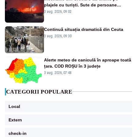
plajele cu turiști. Sute de persoane
evacuate pe mare, drumuri blocate de
3 aug. 2026, 09:02
flăcări
Continuă situația dramatică din Ceuta
3 aug. 2026, 09:30
Alerte meteo de caniculă în aproape toată
țara. COD ROȘU în 3 județe
3 aug. 2026, 07:48
CATEGORII POPULARE
Local
Extern
check-in