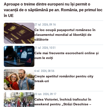
Aproape o treime dintre europeni nu își permit o
vacanță de o săptămână pe an. România, pe primul loc
în UE
27 iul. 2026, 09:16
Ce loc ocupă pașaportul românesc în
clasamentul mondial al libertății de
călătorie
21 iul. 2026, 10:51
Cele mai frecvente escrocherii online și
cum le eviți
6 iul. 2026, 08:56
Crește apetitul românilor pentru city
break-uri
23 iun. 2026, 09:17
Calea Victoriei, închisă traficului în
weekend pentru „Străzi Deschise –