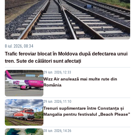
8 iul. 2026, 08:34
Trafic feroviar blocat în Moldova după defectarea unui
tren. Sute de călători sunt afectați
29 iun. 2026, 12:33
Wizz Air anulează mai multe rute din
România
29 iun. 2026, 11:10
Trenuri suplimentare între Constanța și
Mangalia pentru festivalul „Beach Please”
28 iun. 2026, 14:26