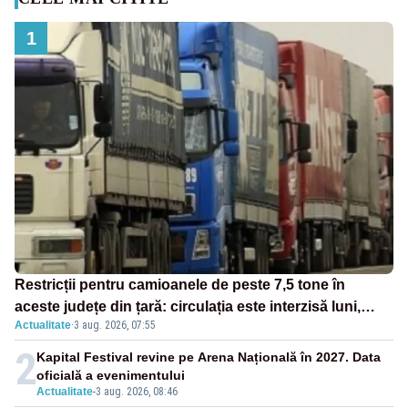
1
Restricții pentru camioanele de peste 7,5 tone în
aceste județe din țară: circulația este interzisă luni,
Actualitate
·
3 aug. 2026, 07:55
între orele 12:00 și 20:00
2
Kapital Festival revine pe Arena Națională în 2027. Data
oficială a evenimentului
Actualitate
-
3 aug. 2026, 08:46