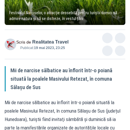
Festivalul Narciselor, o atracție deosebită pentru turiștii dornici să
admire natura și să se distreze, în vestul țării
Realitatea Travel
Scris de
Publicat:
19 mai 2023, 23:25
Mii de narcise sălbatice au înflorit într-o poiană
situată la poalele Masivului Retezat, în comuna
Sălaşu de Sus
Mii de narcise sălbatice au înflorit într-o poiană situată la
poalele Masivului Retezat, în comuna Sălaşu de Sus (județul
Hunedoara), turiştii fiind invitaţi sâmbătă şi duminică să ia
parte la manifestările organizate de autorităţile locale cu