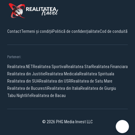
Contact
Termeni și condiții
Politică de confidențialitate
Cod de conduită
Parteneri:
Realitatea.NET
Realitatea Sportiva
Realitatea Star
Realitatea Financiara
Realitatea din Justitie
Realitatea Medicala
Realitatea Spirituala
Realitatea din SUA
Realitatea din USR
Realitatea de Satu Mare
Realitatea de Bucuresti
Realitatea din Italia
Realitatea de Giurgiu
Tabu Nightlife
Realitatea de Bacau
© 2026 PHG Media Invest LLC
Facebook