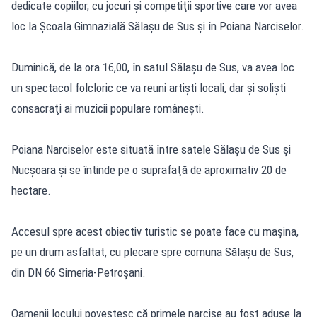
dedicate copiilor, cu jocuri şi competiţii sportive care vor avea
loc la Şcoala Gimnazială Sălaşu de Sus şi în Poiana Narciselor.
Duminică, de la ora 16,00, în satul Sălaşu de Sus, va avea loc
un spectacol folcloric ce va reuni artişti locali, dar şi solişti
consacraţi ai muzicii populare româneşti.
Poiana Narciselor este situată între satele Sălaşu de Sus şi
Nucşoara şi se întinde pe o suprafaţă de aproximativ 20 de
hectare.
Accesul spre acest obiectiv turistic se poate face cu maşina,
pe un drum asfaltat, cu plecare spre comuna Sălaşu de Sus,
din DN 66 Simeria-Petroşani.
Oamenii locului povestesc că primele narcise au fost aduse la