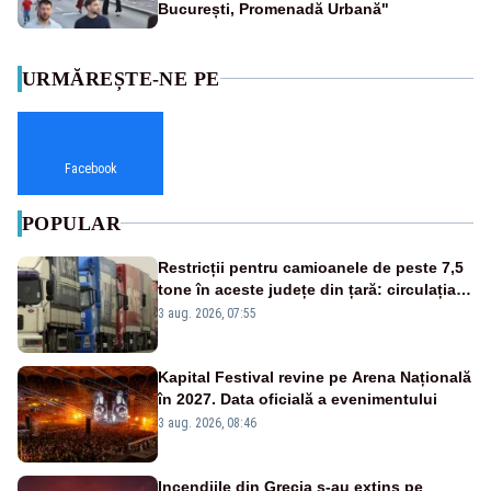
București, Promenadă Urbană"
URMĂREȘTE-NE PE
Facebook
POPULAR
Restricții pentru camioanele de peste 7,5
tone în aceste județe din țară: circulația
este interzisă luni, între orele 12:00 și
3 aug. 2026, 07:55
20:00
Kapital Festival revine pe Arena Națională
în 2027. Data oficială a evenimentului
3 aug. 2026, 08:46
Incendiile din Grecia s-au extins pe