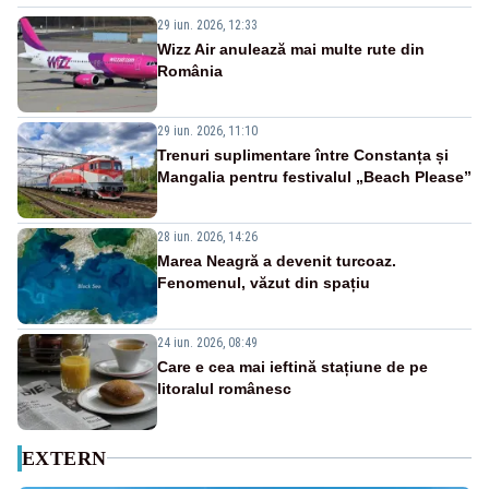
29 iun. 2026, 12:33
Wizz Air anulează mai multe rute din
România
29 iun. 2026, 11:10
Trenuri suplimentare între Constanța și
Mangalia pentru festivalul „Beach Please”
28 iun. 2026, 14:26
Marea Neagră a devenit turcoaz.
Fenomenul, văzut din spațiu
24 iun. 2026, 08:49
Care e cea mai ieftină stațiune de pe
litoralul românesc
EXTERN