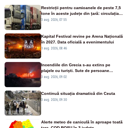
Restricții pentru camioanele de peste 7,5
tone în aceste județe din țară: circulația
este interzisă luni, între orele 12:00 și
3 aug. 2026, 07:55
20:00
Kapital Festival revine pe Arena Națională
în 2027. Data oficială a evenimentului
3 aug. 2026, 08:46
Incendiile din Grecia s-au extins pe
plajele cu turiști. Sute de persoane
evacuate pe mare, drumuri blocate de
3 aug. 2026, 09:02
flăcări
Continuă situația dramatică din Ceuta
3 aug. 2026, 09:30
Alerte meteo de caniculă în aproape toată
țara. COD ROȘU în 3 județe