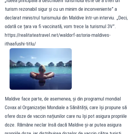
„Ideea principală a deschiderii turismului este de a oferi un
turism rezonabil sigur și cu un minim de inconveniente” a
declarat ministrul turismului din Maldive într-un interviu. „Deci,
odată ce țara va fi vaccinată, vom trece la turismul 3V”.
https://realitateatravel.net/waldorf-astoria-maldives-
ithaafushi-titlu/
Maldive face parte, de asemenea, și din programul mondial
Covax al Organizației Mondiale a Sănătății, care își propune să
ofere doze de vaccin națiunilor care nu își pot asigura propriile
doze. Rămâne neclar însă dacă Maldive și-ar putea asigura
propriile doze, iar distribuirea dozelor de vaccin către turiști