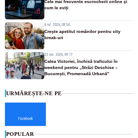
Cele mai frecvente escrocherii online și
cum le eviți
6 iul. 2026, 08:56
Crește apetitul românilor pentru city
break-uri
23 iun. 2026, 09:17
Calea Victoriei, închisă traficului în
weekend pentru „Străzi Deschise –
București, Promenadă Urbană"
URMĂREȘTE-NE PE
Facebook
POPULAR