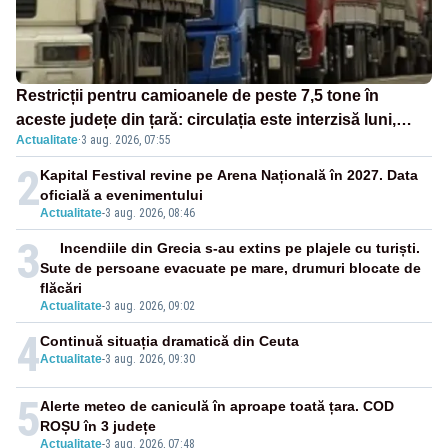
Restricții pentru camioanele de peste 7,5 tone în
aceste județe din țară: circulația este interzisă luni,
Actualitate
·
3 aug. 2026, 07:55
între orele 12:00 și 20:00
2
Kapital Festival revine pe Arena Națională în 2027. Data
oficială a evenimentului
Actualitate
-
3 aug. 2026, 08:46
3
Incendiile din Grecia s-au extins pe plajele cu turiști.
Sute de persoane evacuate pe mare, drumuri blocate de
flăcări
Actualitate
-
3 aug. 2026, 09:02
4
Continuă situația dramatică din Ceuta
Actualitate
-
3 aug. 2026, 09:30
5
Alerte meteo de caniculă în aproape toată țara. COD
ROȘU în 3 județe
Actualitate
-
3 aug. 2026, 07:48