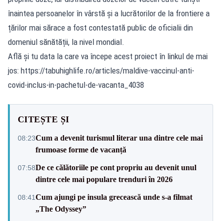
înaintea persoanelor în vârstă și a lucrătorilor de la frontiere a
țărilor mai sărace a fost contestată public de oficialii din
domeniul sănătății, la nivel mondial.
Află și tu data la care va începe acest proiect în linkul de mai
jos: https://tabuhighlife.ro/articles/maldive-vaccinul-anti-
covid-inclus-in-pachetul-de-vacanta_4038
CITEȘTE ȘI
Cum a devenit turismul literar una dintre cele mai
08:23
frumoase forme de vacanță
De ce călătoriile pe cont propriu au devenit unul
07:58
dintre cele mai populare trenduri în 2026
Cum ajungi pe insula grecească unde s-a filmat
08:41
„The Odyssey”