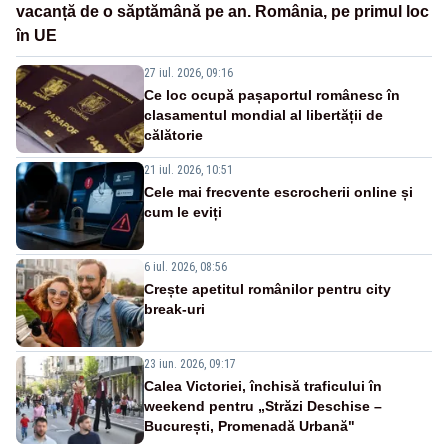
vacanță de o săptămână pe an. România, pe primul loc
în UE
27 iul. 2026, 09:16
Ce loc ocupă pașaportul românesc în
clasamentul mondial al libertății de
călătorie
21 iul. 2026, 10:51
Cele mai frecvente escrocherii online și
cum le eviți
6 iul. 2026, 08:56
Crește apetitul românilor pentru city
break-uri
23 iun. 2026, 09:17
Calea Victoriei, închisă traficului în
weekend pentru „Străzi Deschise –
București, Promenadă Urbană"