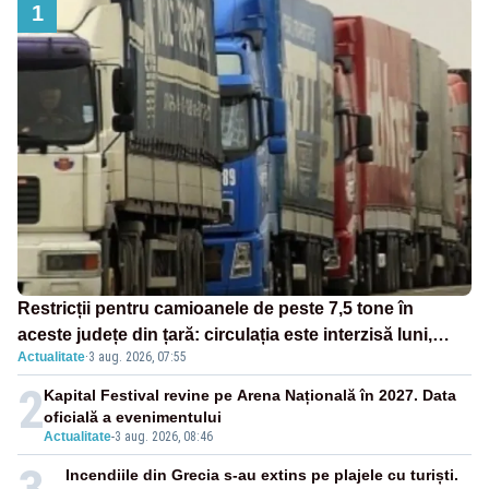
1
Restricții pentru camioanele de peste 7,5 tone în
aceste județe din țară: circulația este interzisă luni,
Actualitate
·
3 aug. 2026, 07:55
între orele 12:00 și 20:00
2
Kapital Festival revine pe Arena Națională în 2027. Data
oficială a evenimentului
Actualitate
-
3 aug. 2026, 08:46
Incendiile din Grecia s-au extins pe plajele cu turiști.