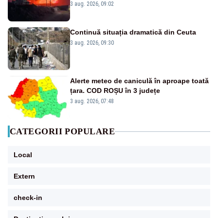
evacuate pe mare, drumuri blocate de
3 aug. 2026, 09:02
flăcări
Continuă situația dramatică din Ceuta
3 aug. 2026, 09:30
Alerte meteo de caniculă în aproape toată
țara. COD ROȘU în 3 județe
3 aug. 2026, 07:48
CATEGORII POPULARE
Local
Extern
check-in