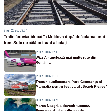
8 iul. 2026, 08:34
Trafic feroviar blocat în Moldova după defectarea unui
tren. Sute de călători sunt afectați
29 iun. 2026, 12:33
Wizz Air anulează mai multe rute din
România
29 iun. 2026, 11:10
Trenuri suplimentare între Constanța și
Mangalia pentru festivalul „Beach Please”
28 iun. 2026, 14:26
Marea Neagră a devenit turcoaz.
Fenomenul, văzut din spațiu