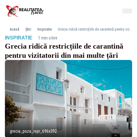
Acasă
Știri
Inspiratie
Grecia ridică restricțiile de carantină pentru vizitatorii din mai multe țări
·
INSPIRATIE
1 min citire
Grecia ridică restricțiile de carantină
pentru vizitatorii din mai multe țări
grecia_poza_repr_696x392