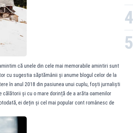
amintim că unele din cele mai memorabile amintiri sunt
tor cu sugestia săptămânii și anume blogul celor de la
tere în anul 2018 din pasiunea unui cuplu, foști jurnaliști
e călătorii și cu o mare dorință de a arăta oamenilor
todată, ei dețin și cel mai popular cont românesc de