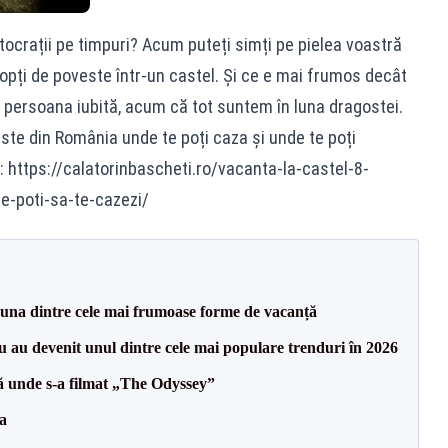
tocrații pe timpuri? Acum puteți simți pe pielea voastră
nopți de poveste într-un castel. Și ce e mai frumos decât
 persoana iubită, acum că tot suntem în luna dragostei.
ste din România unde te poți caza și unde te poți
: https://calatorinbascheti.ro/vacanta-la-castel-8-
e-poti-sa-te-cazezi/
 una dintre cele mai frumoase forme de vacanță
iu au devenit unul dintre cele mai populare trenduri în 2026
ă unde s-a filmat „The Odyssey”
a