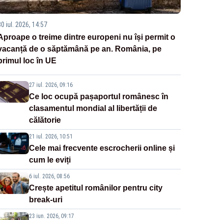
0 iul. 2026, 14:57
Aproape o treime dintre europeni nu își permit o
vacanță de o săptămână pe an. România, pe
primul loc în UE
27 iul. 2026, 09:16
Ce loc ocupă pașaportul românesc în
clasamentul mondial al libertății de
călătorie
21 iul. 2026, 10:51
Cele mai frecvente escrocherii online și
cum le eviți
6 iul. 2026, 08:56
Crește apetitul românilor pentru city
break-uri
23 iun. 2026, 09:17