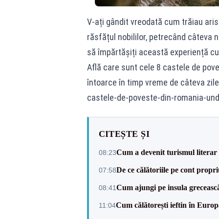
V-ați gândit vreodată cum trăiau aris
răsfățul nobililor, petrecând câteva 
să împărtășiți această experiență cu
Află care sunt cele 8 castele de pove
întoarce în timp vreme de câteva zile
castele-de-poveste-din-romania-und
CITEȘTE ȘI
Cum a devenit turismul literar
08:23
De ce călătoriile pe cont propr
07:58
Cum ajungi pe insula greceasc
08:41
Cum călătorești ieftin în Europ
11:04