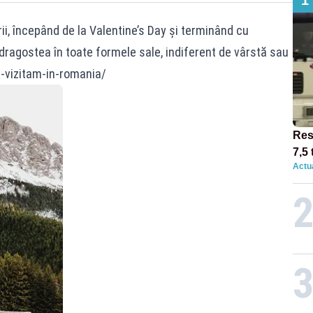
1
ii, începând de la Valentine’s Day și terminând cu
dragostea în toate formele sale, indiferent de vârstă sau
e-vizitam-in-romania/
Res
7,5 
Actua
circ
12:0