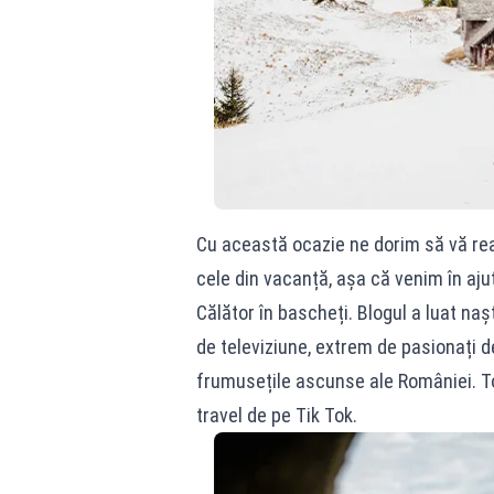
Cu această ocazie ne dorim să vă re
cele din vacanță, așa că venim în aju
Călător în bascheți. Blogul a luat naș
de televiziune, extrem de pasionați d
frumusețile ascunse ale României. To
travel de pe Tik Tok.