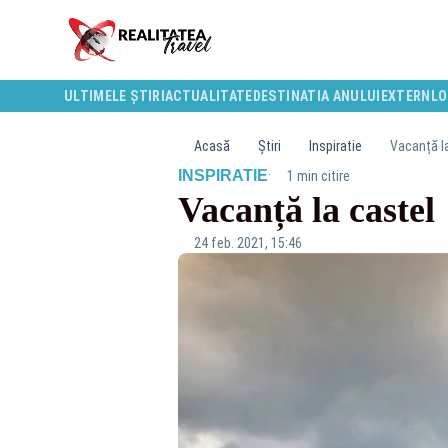
ULTIMELE ȘTIRI
ACTUALITATE
DESTINATIA ANULUI
EXTERN
LO
Acasă
Știri
Inspiratie
Vacanță l
·
INSPIRATIE
1 min citire
Vacanță la castel
24 feb. 2021, 15:46