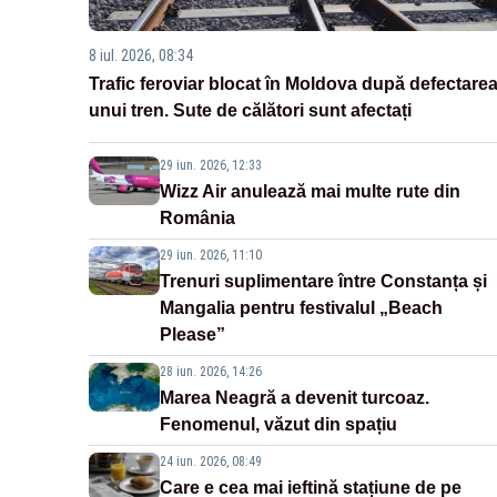
8 iul. 2026, 08:34
Trafic feroviar blocat în Moldova după defectare
unui tren. Sute de călători sunt afectați
29 iun. 2026, 12:33
Wizz Air anulează mai multe rute din
România
29 iun. 2026, 11:10
Trenuri suplimentare între Constanța și
Mangalia pentru festivalul „Beach
Please”
28 iun. 2026, 14:26
Marea Neagră a devenit turcoaz.
Fenomenul, văzut din spațiu
24 iun. 2026, 08:49
Care e cea mai ieftină stațiune de pe