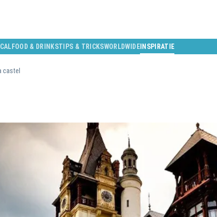
CAL
FOOD & DRINKS
TIPS & TRICKS
WORLDWIDE
INSPIRATIE
a castel