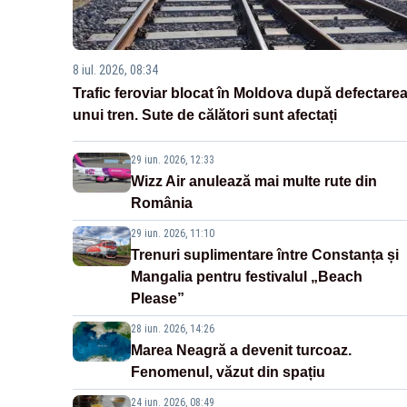
8 iul. 2026, 08:34
Trafic feroviar blocat în Moldova după defectare
unui tren. Sute de călători sunt afectați
29 iun. 2026, 12:33
Wizz Air anulează mai multe rute din
România
29 iun. 2026, 11:10
Trenuri suplimentare între Constanța și
Mangalia pentru festivalul „Beach
Please”
28 iun. 2026, 14:26
Marea Neagră a devenit turcoaz.
Fenomenul, văzut din spațiu
24 iun. 2026, 08:49