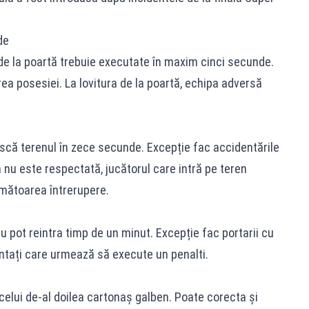
de
e de la poartă trebuie executate în maxim cinci secunde.
ea posesiei. La lovitura de la poartă, echipa adversă
ască terenul în zece secunde. Excepție fac accidentările
a nu este respectată, jucătorul care intră pe teren
rmătoarea întrerupere.
u pot reintra timp de un minut. Excepție fac portarii cu
entați care urmează să execute un penalti.
celui de-al doilea cartonaș galben. Poate corecta și