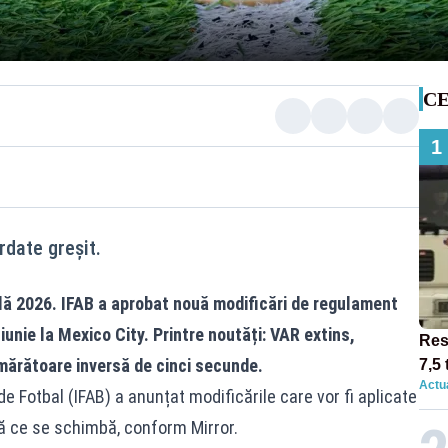
CE
1
date greșit.
ă 2026. IFAB a aprobat nouă modificări de regulament
iunie la Mexico City. Printre noutăți: VAR extins,
Res
mărătoare inversă de cinci secunde.
7,5 
Actua
circ
 de Fotbal (IFAB) a anunțat modificările care vor fi aplicate
12:0
ă ce se schimbă, conform Mirror.