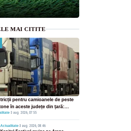
LE MAI CITITE
tricții pentru camioanele de peste
tone în aceste județe din țară:
litate
·
3 aug. 2026, 07:55
ulația este interzisă luni, între orele
0 și 20:00
Actualitate
-
3 aug. 2026, 08:46