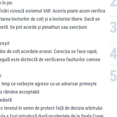
 în joc
icări vizează sistemul VAR. Acesta poate acum verifica
rea loviturilor de colț și a loviturilor libere. Dacă se
petă. Se pot acorda și penaltiuri sau sancțiuni
reșit
rilor de colț acordate eronat. Corecția se face rapid,
egulă este distinctă de verificarea faulturilor comise
i
în timp ce vorbește agresiv cu un adversar primește
os rămâne acceptabil.
mediată
c terenul în semn de protest față de decizia arbitrului
a a fost introdusă după incidentele de la finala Cupei