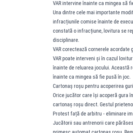
VAR intervine înainte ca mingea să fie
Una dintre cele mai importante modif
infracțiunile comise înainte de executa
constată o infracțiune, lovitura se re
disciplinare.
VAR corectează cornerele acordate g
VAR poate interveni și în cazul lovitu
înainte de reluarea jocului. Această r
înainte ca mingea să fie pusă în joc.
Cartonaș roșu pentru acoperirea guri
Orice jucător care își acoperă gura 
cartonaș roșu direct. Gestul prieten
Protest față de arbitru - eliminare i
Jucătorii sau antrenorii care părăses
primesc automat cartonaș roșu. Regul