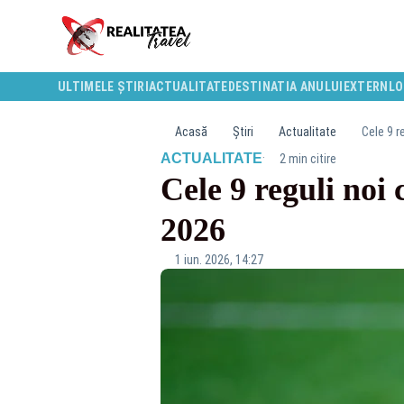
ULTIMELE ȘTIRI
ACTUALITATE
DESTINATIA ANULUI
EXTERN
LO
Acasă
Știri
Actualitate
Cele 9 r
·
ACTUALITATE
2 min citire
Cele 9 reguli noi
2026
1 iun. 2026, 14:27