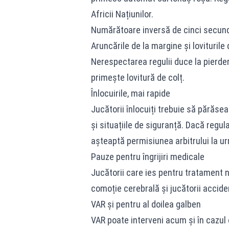
Africii Națiunilor.
Numărătoare inversă de cinci secun
Aruncările de la margine și lovituril
Nerespectarea regulii duce la pierder
primește lovitură de colț.
Înlocuirile, mai rapide
Jucătorii înlocuiți trebuie să părăse
și situațiile de siguranță. Dacă regul
așteaptă permisiunea arbitrului la u
Pauze pentru îngrijiri medicale
Jucătorii care ies pentru tratament n
comoție cerebrală și jucătorii accid
VAR și pentru al doilea galben
VAR poate interveni acum și în cazul 