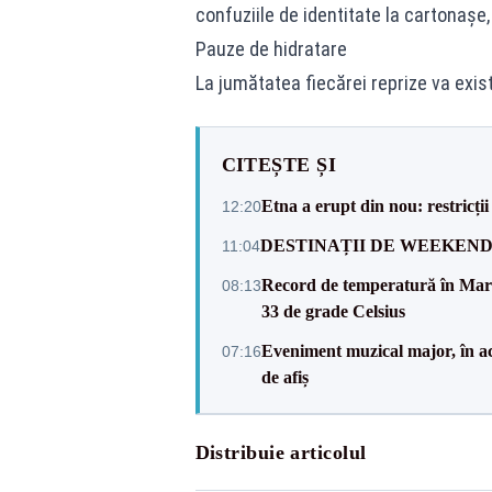
confuziile de identitate la cartonașe,
Pauze de hidratare
La jumătatea fiecărei reprize va exis
CITEȘTE ȘI
Etna a erupt din nou: restricți
12:20
DESTINAȚII DE WEEKEND: sfâr
11:04
Record de temperatură în Marea
08:13
33 de grade Celsius
Eveniment muzical major, în a
07:16
de afiș
Distribuie articolul