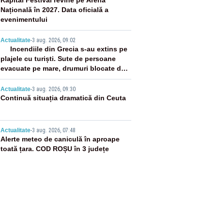
2
Kapital Festival revine pe Arena
Națională în 2027. Data oficială a
evenimentului
3
Actualitate
-
3 aug. 2026, 09:02
Incendiile din Grecia s-au extins pe
plajele cu turiști. Sute de persoane
evacuate pe mare, drumuri blocate de
flăcări
4
Actualitate
-
3 aug. 2026, 09:30
Continuă situația dramatică din Ceuta
5
Actualitate
-
3 aug. 2026, 07:48
Alerte meteo de caniculă în aproape
toată țara. COD ROȘU în 3 județe