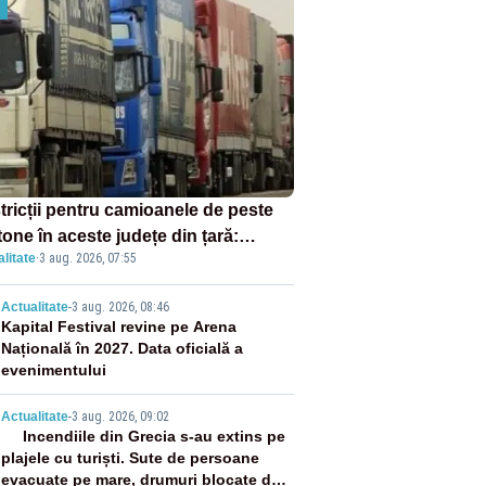
tricții pentru camioanele de peste
tone în aceste județe din țară:
litate
·
3 aug. 2026, 07:55
ulația este interzisă luni, între orele
0 și 20:00
2
Actualitate
-
3 aug. 2026, 08:46
Kapital Festival revine pe Arena
Națională în 2027. Data oficială a
evenimentului
3
Actualitate
-
3 aug. 2026, 09:02
Incendiile din Grecia s-au extins pe
plajele cu turiști. Sute de persoane
evacuate pe mare, drumuri blocate de