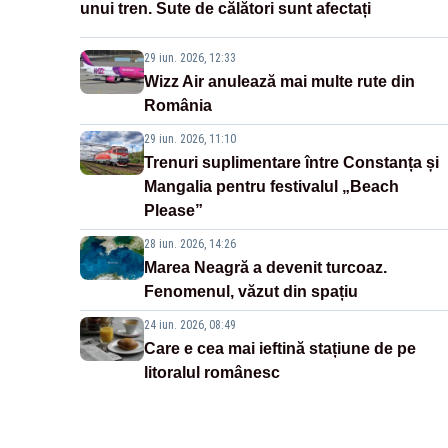
unui tren. Sute de călători sunt afectați
29 iun. 2026, 12:33
Wizz Air anulează mai multe rute din
România
29 iun. 2026, 11:10
Trenuri suplimentare între Constanța și
Mangalia pentru festivalul „Beach
Please”
28 iun. 2026, 14:26
Marea Neagră a devenit turcoaz.
Fenomenul, văzut din spațiu
24 iun. 2026, 08:49
Care e cea mai ieftină stațiune de pe
litoralul românesc