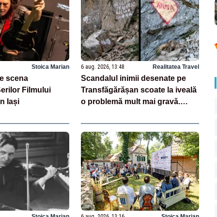
Stoica Marian
6 aug. 2026, 13:48
Realitatea Travel
e scena
Scandalul inimii desenate pe
erilor Filmului
Transfăgărășan scoate la iveală
 Iași
o problemă mult mai gravă.
Ghizii montani: „Nu este un caz
izolat”
Stoica Marian
6 aug. 2026, 13:16
Stoica Marian