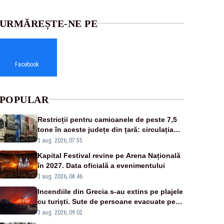
URMĂREȘTE-NE PE
Facebook
POPULAR
Restricții pentru camioanele de peste 7,5
tone în aceste județe din țară: circulația
este interzisă luni, între orele 12:00 și
3 aug. 2026, 07:55
20:00
Kapital Festival revine pe Arena Națională
în 2027. Data oficială a evenimentului
3 aug. 2026, 08:46
Incendiile din Grecia s-au extins pe plajele
cu turiști. Sute de persoane evacuate pe
mare, drumuri blocate de flăcări
3 aug. 2026, 09:02