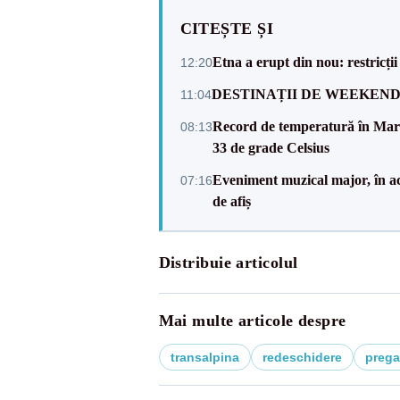
CITEȘTE ȘI
Etna a erupt din nou: restricți
12:20
DESTINAȚII DE WEEKEND: sfâr
11:04
Record de temperatură în Marea
08:13
33 de grade Celsius
Eveniment muzical major, în a
07:16
de afiș
Distribuie articolul
Mai multe articole despre
transalpina
redeschidere
pregat