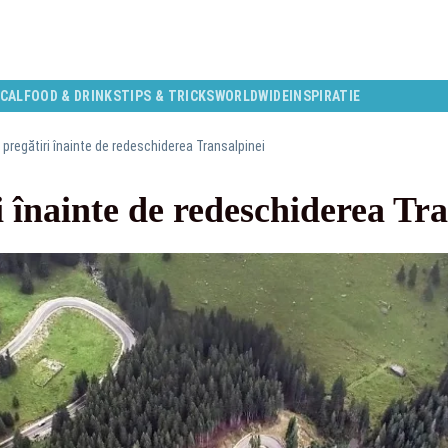
CAL
FOOD & DRINKS
TIPS & TRICKS
WORLDWIDE
INSPIRATIE
 pregătiri înainte de redeschiderea Transalpinei
i înainte de redeschiderea Tra