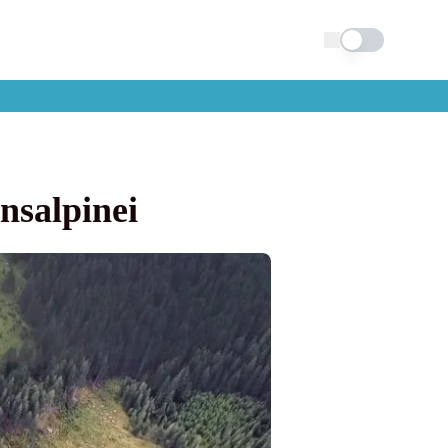
Schimba tema
nsalpinei