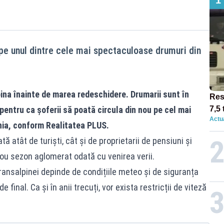
 pe unul dintre cele mai spectaculoase drumuri din
pina înainte de marea redeschidere. Drumarii sunt în
Res
entru ca șoferii să poată circula din nou pe cel mai
7,5 
Actua
circ
ia, conform Realitatea PLUS.
12:0
atât de turiști, cât și de proprietarii de pensiuni și
nou sezon aglomerat odată cu venirea verii.
ransalpinei depinde de condițiile meteo și de siguranța
e final. Ca și în anii trecuți, vor exista restricții de viteză