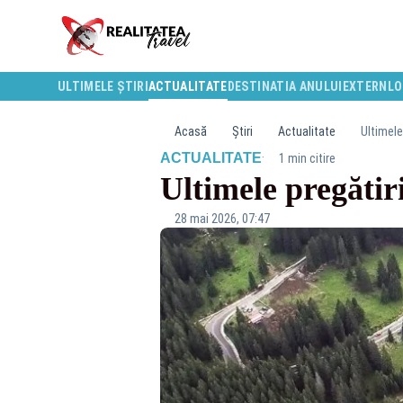
ULTIMELE ȘTIRI
ACTUALITATE
DESTINATIA ANULUI
EXTERN
LO
Acasă
Știri
Actualitate
Ultimele
·
ACTUALITATE
1 min citire
Ultimele pregătir
28 mai 2026, 07:47