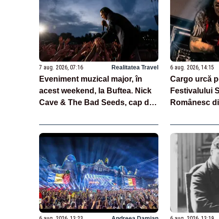
7 aug. 2026, 07:16
Realitatea Travel
6 aug. 2026, 14:15
Eveniment muzical major, în
Cargo urcă p
acest weekend, la Buftea. Nick
Festivalului S
Cave & The Bad Seeds, cap de
Românesc din
afiș
6 aug. 2026, 13:23
Andreea Damian
6 aug. 2026, 13:19