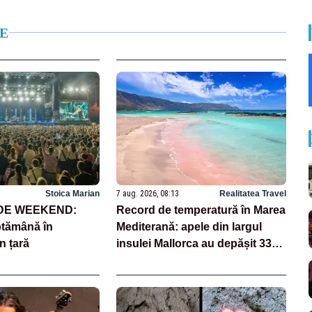
E
Stoica Marian
7 aug. 2026, 08:13
Realitatea Travel
 DE WEEKEND:
Record de temperatură în Marea
ptămână în
Mediterană: apele din largul
n țară
insulei Mallorca au depășit 33
de grade Celsius