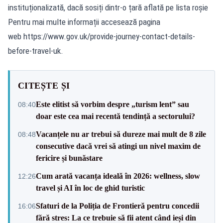
instituționalizată, dacă sosiți dintr-o țară aflată pe lista roșie
Pentru mai multe informații accesează pagina
web https://www.gov.uk/provide-journey-contact-details-
before-travel-uk.
CITEȘTE ȘI
Este elitist să vorbim despre „turism lent” sau
08:40
doar este cea mai recentă tendință a sectorului?
Vacanțele nu ar trebui să dureze mai mult de 8 zile
08:48
consecutive dacă vrei să atingi un nivel maxim de
fericire și bunăstare
Cum arată vacanța ideală în 2026: wellness, slow
12:26
travel și AI în loc de ghid turistic
Sfaturi de la Poliția de Frontieră pentru concedii
16:06
fără stres: La ce trebuie să fii atent când ieși din