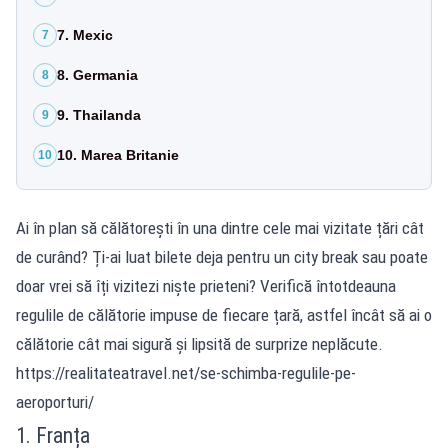
7. Mexic
7
8. Germania
8
9. Thailanda
9
10. Marea Britanie
10
Ai în plan să călătorești în una dintre cele mai vizitate țări cât
de curând? Ți-ai luat bilete deja pentru un city break sau poate
doar vrei să îți vizitezi niște prieteni? Verifică întotdeauna
regulile de călătorie impuse de fiecare țară, astfel încât să ai o
călătorie cât mai sigură și lipsită de surprize neplăcute.
https://realitateatravel.net/se-schimba-regulile-pe-
aeroporturi/
1. Franța