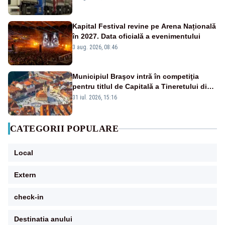
20:00
Kapital Festival revine pe Arena Națională
în 2027. Data oficială a evenimentului
3 aug. 2026, 08:46
Municipiul Braşov intră în competiţia
pentru titlul de Capitală a Tineretului din
România 2028
31 iul. 2026, 15:16
CATEGORII POPULARE
Local
Extern
check-in
Destinatia anului