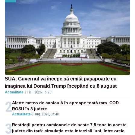
SUA: Guvernul va începe să emită paşapoarte cu
imaginea lui Donald Trump începând cu 8 august
Actualitate
·
31 iul. 2026, 15:20
2
Alerte meteo de caniculă în aproape toată țara. COD
ROȘU în 3 județe
Actualitate
-
3 aug. 2026, 07:48
3
Restricții pentru camioanele de peste 7,5 tone în aceste
județe din țară: circulația este interzisă luni, între orele