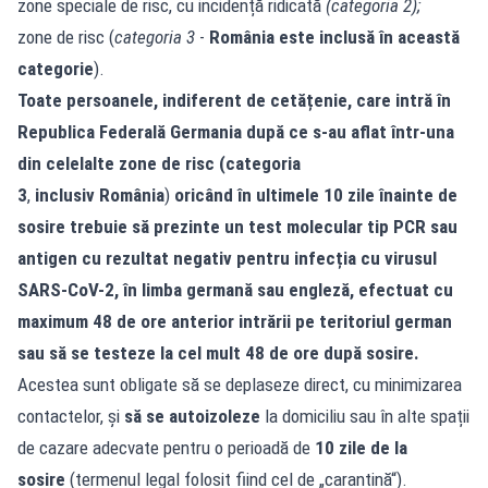
zone speciale de risc, cu incidență ridicată
(categoria 2);
zone de risc (
categoria 3
-
România
este inclusă în această
categorie
).
Toate persoanele, indiferent de cetățenie, care intră în
Republica Federală Germania după ce s-au aflat într-una
din celelalte
zone de risc (
categoria
3
,
inclusiv
România
)
oricând în ultimele 10 zile înainte de
sosire trebuie să prezinte un test molecular tip PCR sau
antigen cu rezultat negativ pentru infecția cu virusul
SARS-CoV-2, în limba germană sau engleză, efectuat cu
maximum 48 de ore anterior intrării pe teritoriul german
sau să se testeze la cel mult 48 de ore după sosire.
Acestea sunt obligate să se deplaseze direct, cu minimizarea
contactelor, și
să se autoizoleze
la domiciliu sau în alte spații
de cazare adecvate pentru o perioadă de
10 zile de la
sosire
(termenul legal folosit fiind cel de „carantină“).