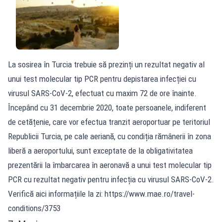
La sosirea în Turcia trebuie să prezinți un rezultat negativ al
unui test molecular tip PCR pentru depistarea infecției cu
virusul SARS-CoV-2, efectuat cu maxim 72 de ore înainte.
Începând cu 31 decembrie 2020, toate persoanele, indiferent
de cetățenie, care vor efectua tranzit aeroportuar pe teritoriul
Republicii Turcia, pe cale aeriană, cu condiția rămânerii în zona
liberă a aeroportului, sunt exceptate de la obligativitatea
prezentării la îmbarcarea în aeronavă a unui test molecular tip
PCR cu rezultat negativ pentru infecția cu virusul SARS-CoV-2.
Verifică aici informațiile la zi: https://www.mae.ro/travel-
conditions/3753