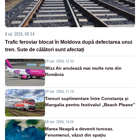
8 iul. 2026, 08:34
Trafic feroviar blocat în Moldova după defectarea unui
tren. Sute de călători sunt afectați
29 iun. 2026, 12:33
Wizz Air anulează mai multe rute din
România
29 iun. 2026, 11:10
Trenuri suplimentare între Constanța și
Mangalia pentru festivalul „Beach Please”
28 iun. 2026, 14:26
Marea Neagră a devenit turcoaz.
Fenomenul, văzut din spațiu