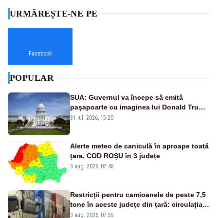
URMĂREȘTE-NE PE
Facebook
POPULAR
SUA: Guvernul va începe să emită
paşapoarte cu imaginea lui Donald Trump
începând cu 8 august
31 iul. 2026, 15:20
Alerte meteo de caniculă în aproape toată
țara. COD ROȘU în 3 județe
3 aug. 2026, 07:48
Restricții pentru camioanele de peste 7,5
tone în aceste județe din țară: circulația
este interzisă luni, între orele 12:00 și
3 aug. 2026, 07:55