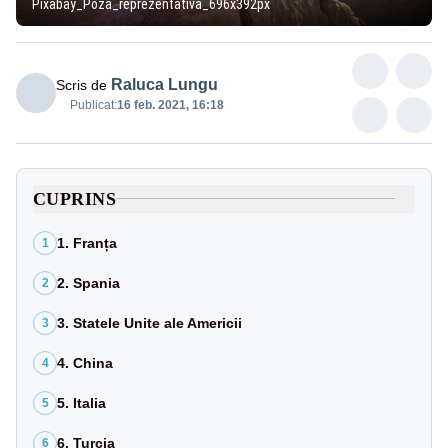
Pixabay_Poza_reprezentativa_696x392px
Raluca Lungu
Scris de
Publicat:
16 feb. 2021, 16:18
CUPRINS
1. Franța
1
2. Spania
2
3. Statele Unite ale Americii
3
4. China
4
5. Italia
5
6. Turcia
6