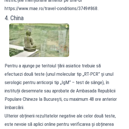
restricțiile menționate anterior pe site-ul
https://www.mae.ro/travel-conditions/3749#868.
4. China
Pentru a ajunge pe teritoiul țării asiatice trebuie să
efectuezi două teste (unul molecular tip „RT-PCR” și unul
serologic pentru anticorpi tip „IgM” – test de sânge), în
instituții desemnate sau aprobate de Ambasada Republicii
Populare Chineze la București, cu maximum 48 ore anterior
îmbarcării.
Ulterior obținerii rezultatelor negative ale celor două teste,
este nevoie să aplici online pentru verificarea și obținerea