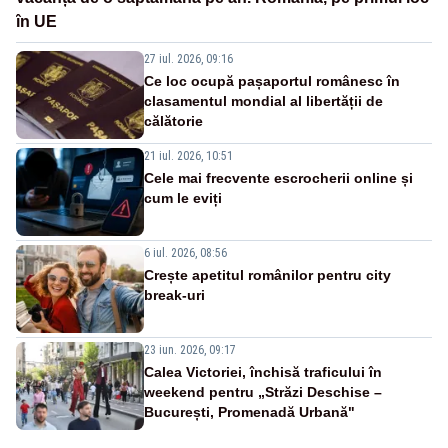
în UE
27 iul. 2026, 09:16
Ce loc ocupă pașaportul românesc în
clasamentul mondial al libertății de
călătorie
21 iul. 2026, 10:51
Cele mai frecvente escrocherii online și
cum le eviți
6 iul. 2026, 08:56
Crește apetitul românilor pentru city
break-uri
23 iun. 2026, 09:17
Calea Victoriei, închisă traficului în
weekend pentru „Străzi Deschise –
București, Promenadă Urbană"