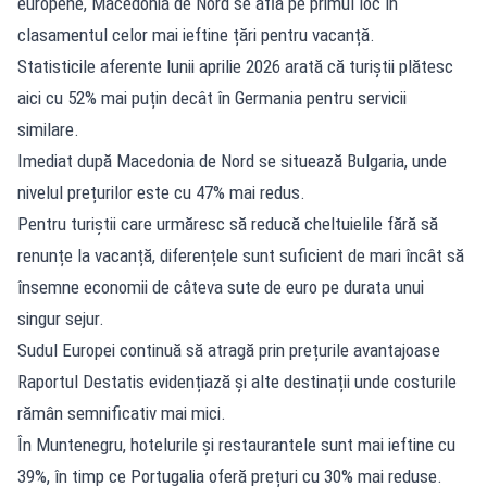
europene, Macedonia de Nord se află pe primul loc în
clasamentul celor mai ieftine țări pentru vacanță.
Statisticile aferente lunii aprilie 2026 arată că turiștii plătesc
aici cu 52% mai puțin decât în Germania pentru servicii
similare.
Imediat după Macedonia de Nord se situează Bulgaria, unde
nivelul prețurilor este cu 47% mai redus.
Pentru turiștii care urmăresc să reducă cheltuielile fără să
renunțe la vacanță, diferențele sunt suficient de mari încât să
însemne economii de câteva sute de euro pe durata unui
singur sejur.
Sudul Europei continuă să atragă prin prețurile avantajoase
Raportul Destatis evidențiază și alte destinații unde costurile
rămân semnificativ mai mici.
În Muntenegru, hotelurile și restaurantele sunt mai ieftine cu
39%, în timp ce Portugalia oferă prețuri cu 30% mai reduse.