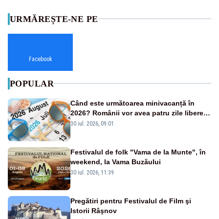
URMĂREȘTE-NE PE
Facebook
POPULAR
Când este următoarea minivacanță în
2026? Românii vor avea patru zile libere
consecutive
30 iul. 2026, 09:01
Festivalul de folk "Vama de la Munte", în
weekend, la Vama Buzăului
30 iul. 2026, 11:39
Pregătiri pentru Festivalul de Film şi
Istorii Râşnov