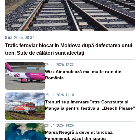
8 iul. 2026, 08:34
Trafic feroviar blocat în Moldova după defectarea unui
tren. Sute de călători sunt afectați
29 iun. 2026, 12:33
Wizz Air anulează mai multe rute din
România
29 iun. 2026, 11:10
Trenuri suplimentare între Constanța și
Mangalia pentru festivalul „Beach Please”
28 iun. 2026, 14:26
Marea Neagră a devenit turcoaz.
Fenomenul, văzut din spațiu