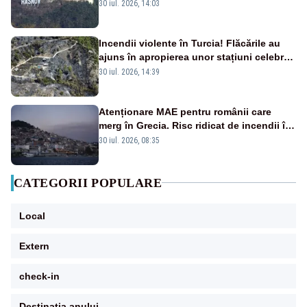
30 iul. 2026, 14:03
Incendii violente în Turcia! Flăcările au
ajuns în apropierea unor stațiuni celebre:
sute de persoane, evacuate
30 iul. 2026, 14:39
Atenționare MAE pentru românii care
merg în Grecia. Risc ridicat de incendii în
mai multe regiuni turistice FOTO
30 iul. 2026, 08:35
CATEGORII POPULARE
Local
Extern
check-in
Destinatia anului