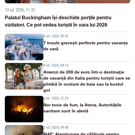
10 iul. 2026, 11:31
Palatul Buckingham își deschide porțile pentru
vizitatori. Ce pot vedea turiștii în vara lui 2026
8 iul. 2026, 09:07
7 insule grecești perfecte pentru vacanța
de vară
8 iul. 2026, 08:13
Amenzi de 200 de euro într-o destinație
de vacanță din Italia pentru turiștii care se
plimbă în costum de baie sau la bustul
gol
6 iul. 2026, 15:26
Nor toxic de fum, la Atena. Autoritățile
sanitare sunt în alertă
3 iul. 2026, 09:48
MAE: Atenționare de călătorie pentru