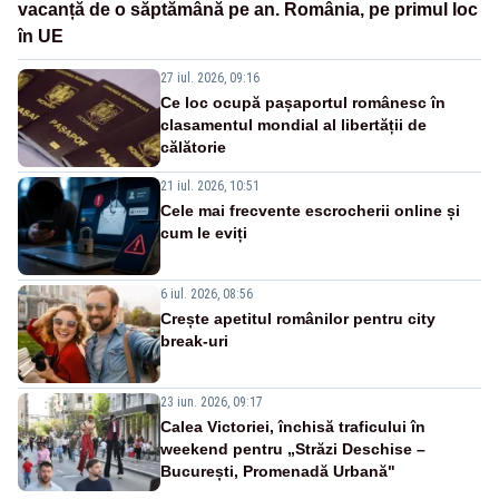
vacanță de o săptămână pe an. România, pe primul loc
în UE
27 iul. 2026, 09:16
Ce loc ocupă pașaportul românesc în
clasamentul mondial al libertății de
călătorie
21 iul. 2026, 10:51
Cele mai frecvente escrocherii online și
cum le eviți
6 iul. 2026, 08:56
Crește apetitul românilor pentru city
break-uri
23 iun. 2026, 09:17
Calea Victoriei, închisă traficului în
weekend pentru „Străzi Deschise –
București, Promenadă Urbană"