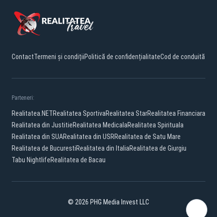
Contact
Termeni și condiții
Politică de confidențialitate
Cod de conduită
Parteneri:
Realitatea.NET
Realitatea Sportiva
Realitatea Star
Realitatea Financiara
Realitatea din Justitie
Realitatea Medicala
Realitatea Spirituala
Realitatea din SUA
Realitatea din USR
Realitatea de Satu Mare
Realitatea de Bucuresti
Realitatea din Italia
Realitatea de Giurgiu
Tabu Nightlife
Realitatea de Bacau
© 2026 PHG Media Invest LLC
Facebook