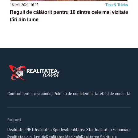
16 feb. 2021, 16:18
Tips & Tricks
Reguli de călătorit pentru 10 dintre cele mai vizitate
țări din lume
Contact
Termeni și condiții
Politică de confidențialitate
Cod de conduită
Parteneri:
Realitatea.NET
Realitatea Sportiva
Realitatea Star
Realitatea Financiara
Realitatea din Justitie
Realitatea Medicala
Realitatea Spirituala