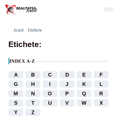
Acasă
Etichete
Etichete:
INDEX A-Z
A
B
C
D
E
F
G
H
I
J
K
L
M
N
O
P
Q
R
S
T
U
V
W
X
Y
Z