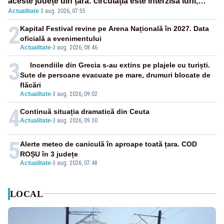
aceste județe din țară: circulația este interzisă luni,
Actualitate
·
3 aug. 2026, 07:55
între orele 12:00 și 20:00
2
Kapital Festival revine pe Arena Națională în 2027. Data
oficială a evenimentului
Actualitate
-
3 aug. 2026, 08:46
3
Incendiile din Grecia s-au extins pe plajele cu turiști.
Sute de persoane evacuate pe mare, drumuri blocate de
flăcări
Actualitate
-
3 aug. 2026, 09:02
4
Continuă situația dramatică din Ceuta
Actualitate
-
3 aug. 2026, 09:30
5
Alerte meteo de caniculă în aproape toată țara. COD
ROȘU în 3 județe
Actualitate
-
3 aug. 2026, 07:48
LOCAL