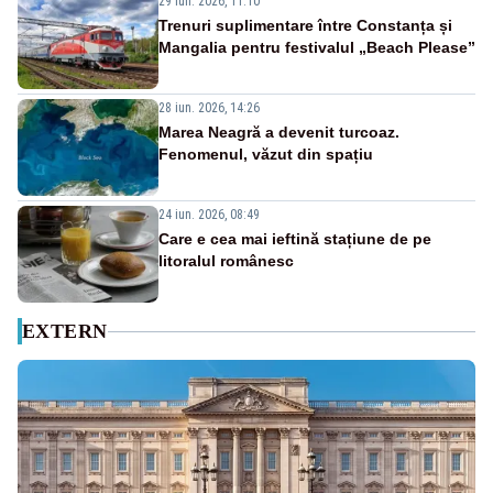
29 iun. 2026, 11:10
Trenuri suplimentare între Constanța și
Mangalia pentru festivalul „Beach Please”
28 iun. 2026, 14:26
Marea Neagră a devenit turcoaz.
Fenomenul, văzut din spațiu
24 iun. 2026, 08:49
Care e cea mai ieftină stațiune de pe
litoralul românesc
EXTERN