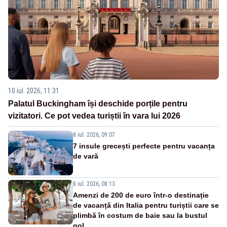
10 iul. 2026, 11:31
Palatul Buckingham își deschide porțile pentru
vizitatori. Ce pot vedea turiștii în vara lui 2026
8 iul. 2026, 09:07
7 insule grecești perfecte pentru vacanța
de vară
8 iul. 2026, 08:13
Amenzi de 200 de euro într-o destinație
de vacanță din Italia pentru turiștii care se
plimbă în costum de baie sau la bustul
gol