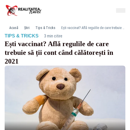
Acasă
Știri
Tips & Tricks
Ești vaccinat? Află regulile de care trebuie să ții cont când călătorești în 2021
·
TIPS & TRICKS
3 min citire
Ești vaccinat? Află regulile de care
trebuie să ții cont când călătorești în
2021