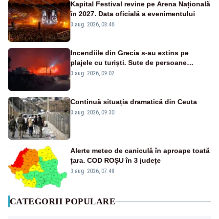
Kapital Festival revine pe Arena Națională
în 2027. Data oficială a evenimentului
3 aug. 2026, 08:46
Incendiile din Grecia s-au extins pe
plajele cu turiști. Sute de persoane
evacuate pe mare, drumuri blocate de
3 aug. 2026, 09:02
flăcări
Continuă situația dramatică din Ceuta
3 aug. 2026, 09:30
Alerte meteo de caniculă în aproape toată
țara. COD ROȘU în 3 județe
3 aug. 2026, 07:48
CATEGORII POPULARE