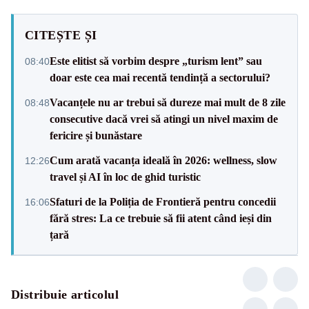
CITEȘTE ȘI
Este elitist să vorbim despre „turism lent” sau
08:40
doar este cea mai recentă tendință a sectorului?
Vacanțele nu ar trebui să dureze mai mult de 8 zile
08:48
consecutive dacă vrei să atingi un nivel maxim de
fericire și bunăstare
Cum arată vacanța ideală în 2026: wellness, slow
12:26
travel și AI în loc de ghid turistic
Sfaturi de la Poliția de Frontieră pentru concedii
16:06
fără stres: La ce trebuie să fii atent când ieși din
țară
Distribuie articolul