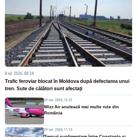
8 iul. 2026, 08:34
Trafic feroviar blocat în Moldova după defectarea unui
tren. Sute de călători sunt afectați
29 iun. 2026, 12:33
Wizz Air anulează mai multe rute din
România
29 iun. 2026, 11:10
Trenuri suplimentare între Constanța și