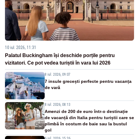
10 iul. 2026, 11:31
Palatul Buckingham își deschide porțile pentru
vizitatori. Ce pot vedea turiștii în vara lui 2026
8 iul. 2026, 09:07
7 insule grecești perfecte pentru vacanța
de vară
8 iul. 2026, 08:13
Amenzi de 200 de euro într-o destinație
de vacanță din Italia pentru turiștii care se
plimbă în costum de baie sau la bustul
gol
6 iul. 2026, 15:26