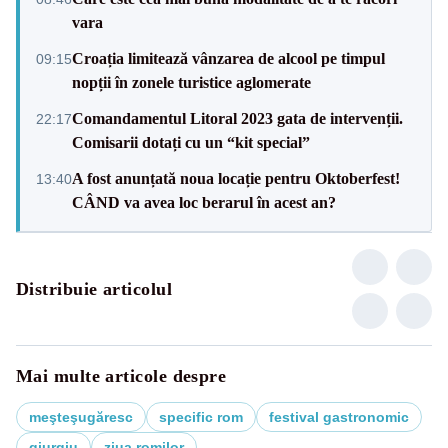
vara
Croația limitează vânzarea de alcool pe timpul
09:15
nopții în zonele turistice aglomerate
Comandamentul Litoral 2023 gata de intervenții.
22:17
Comisarii dotați cu un “kit special”
A fost anunțată noua locație pentru Oktoberfest!
13:40
CÂND va avea loc berarul în acest an?
Distribuie articolul
Mai multe articole despre
meşteşugăresc
specific rom
festival gastronomic
giurgiu
ziua romilor