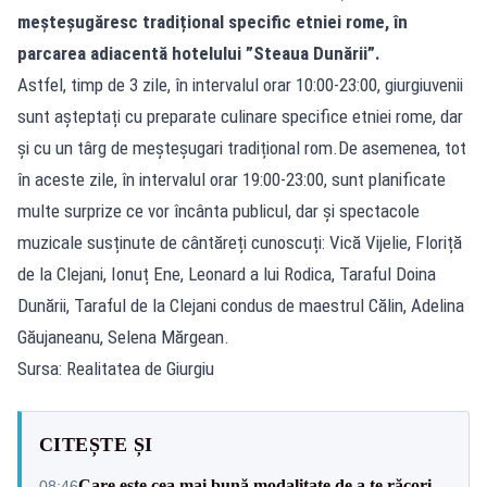
meșteșugăresc tradițional specific etniei rome, în
parcarea adiacentă hotelului ”Steaua Dunării”.
Astfel, timp de 3 zile, în intervalul orar 10:00-23:00, giurgiuvenii
sunt așteptați cu preparate culinare specifice etniei rome, dar
și cu un târg de meșteșugari tradițional rom.De asemenea, tot
în aceste zile, în intervalul orar 19:00-23:00, sunt planificate
multe surprize ce vor încânta publicul, dar și spectacole
muzicale susținute de cântăreți cunoscuți: Vică Vijelie, Floriță
de la Clejani, Ionuț Ene, Leonard a lui Rodica, Taraful Doina
Dunării, Taraful de la Clejani condus de maestrul Călin, Adelina
Găujaneanu, Selena Mărgean.
Sursa: Realitatea de Giurgiu
CITEȘTE ȘI
Care este cea mai bună modalitate de a te răcori
08:46