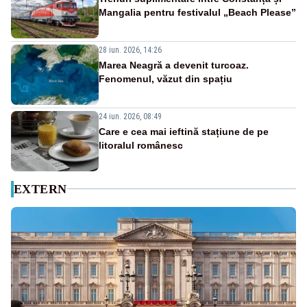
Mangalia pentru festivalul „Beach Please”
28 iun. 2026, 14:26
Marea Neagră a devenit turcoaz.
Fenomenul, văzut din spațiu
24 iun. 2026, 08:49
Care e cea mai ieftină stațiune de pe
litoralul românesc
EXTERN