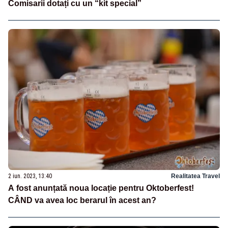
Comisarii dotați cu un “kit special”
2 iun. 2023, 13:40
Realitatea Travel
A fost anunțată noua locație pentru Oktoberfest!
CÂND va avea loc berarul în acest an?