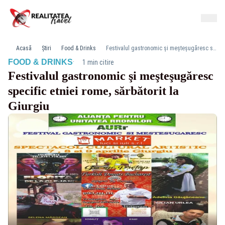
Acasă
Știri
Food & Drinks
Festivalul gastronomic şi meşteşugăresc specific etniei rome, sărbătorit la Giurgiu
·
FOOD & DRINKS
1 min citire
Festivalul gastronomic şi meşteşugăresc
specific etniei rome, sărbătorit la
Giurgiu