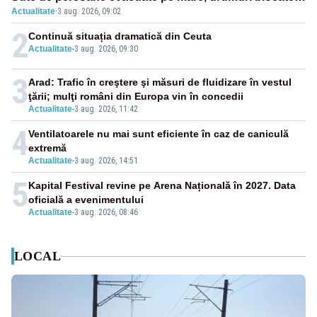
Actualitate
·
3 aug. 2026, 09:02
de flăcări
2
Continuă situația dramatică din Ceuta
Actualitate
-
3 aug. 2026, 09:30
3
Arad: Trafic în creştere şi măsuri de fluidizare în vestul
ţării; mulţi români din Europa vin în concedii
Actualitate
-
3 aug. 2026, 11:42
4
Ventilatoarele nu mai sunt eficiente în caz de caniculă
extremă
Actualitate
-
3 aug. 2026, 14:51
5
Kapital Festival revine pe Arena Națională în 2027. Data
oficială a evenimentului
Actualitate
-
3 aug. 2026, 08:46
LOCAL