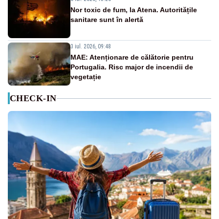
Nor toxic de fum, la Atena. Autoritățile
sanitare sunt în alertă
3 iul. 2026, 09:48
MAE: Atenționare de călătorie pentru
Portugalia. Risc major de incendii de
vegetație
CHECK-IN