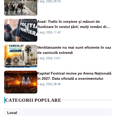
3 aug. 2026, 09:30
Arad: Trafic în creştere şi măsuri de
fluidizare în vestul ţării; mulţi români din
Europa vin în concedii
3 aug. 2026, 11:42
Ventilatoarele nu mai sunt eficiente în caz
de caniculă extremă
3 aug. 2026, 14:51
Kapital Festival revine pe Arena Națională
în 2027. Data oficială a evenimentului
3 aug. 2026, 08:46
CATEGORII POPULARE
Local