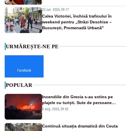
23 iun. 2026, 09:17
Calea Victoriei, închisă traficului în
weekend pentru „Străzi Deschise –
București, Promenadă Urbană"
URMĂREȘTE-NE PE
Facebook
POPULAR
Incendiile din Grecia s-au extins pe
plajele cu turiști. Sute de persoane
evacuate pe mare, drumuri blocate de
3 aug. 2026, 09:02
flăcări
Continuă situația dramatică din Ceuta