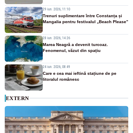
29 iun. 2026, 11:10
Trenuri suplimentare între Constanța și
Mangalia pentru festivalul „Beach Please”
28 iun. 2026, 14:26
Marea Neagră a devenit turcoaz.
Fenomenul, văzut din spațiu
24 iun. 2026, 08:49
Care e cea mai ieftină stațiune de pe
litoralul românesc
EXTERN