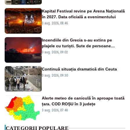
Kapital Festival revine pe Arena Națională
în 2027. Data oficială a evenimentului
3 aug. 2026, 08:46
Incendiile din Grecia s-au extins pe
plajele cu turiști. Sute de persoane
evacuate pe mare, drumuri blocate de
3 aug. 2026, 09:02
flăcări
Continuă situația dramatică din Ceuta
3 aug. 2026, 09:30
Alerte meteo de caniculă în aproape toată
țara. COD ROȘU în 3 județe
3 aug. 2026, 07:48
CATEGORII POPULARE