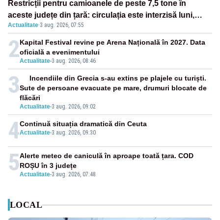
Restricții pentru camioanele de peste 7,5 tone în
aceste județe din țară: circulația este interzisă luni,
Actualitate
·
3 aug. 2026, 07:55
între orele 12:00 și 20:00
2
Kapital Festival revine pe Arena Națională în 2027. Data
oficială a evenimentului
Actualitate
-
3 aug. 2026, 08:46
3
Incendiile din Grecia s-au extins pe plajele cu turiști.
Sute de persoane evacuate pe mare, drumuri blocate de
flăcări
Actualitate
-
3 aug. 2026, 09:02
4
Continuă situația dramatică din Ceuta
Actualitate
-
3 aug. 2026, 09:30
5
Alerte meteo de caniculă în aproape toată țara. COD
ROȘU în 3 județe
Actualitate
-
3 aug. 2026, 07:48
LOCAL