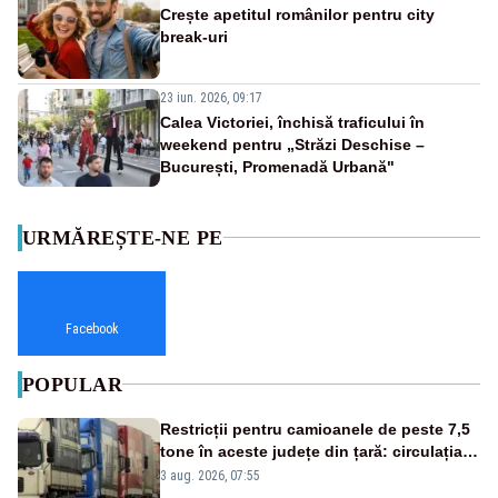
Crește apetitul românilor pentru city
break-uri
23 iun. 2026, 09:17
Calea Victoriei, închisă traficului în
weekend pentru „Străzi Deschise –
București, Promenadă Urbană"
URMĂREȘTE-NE PE
Facebook
POPULAR
Restricții pentru camioanele de peste 7,5
tone în aceste județe din țară: circulația
este interzisă luni, între orele 12:00 și
3 aug. 2026, 07:55
20:00