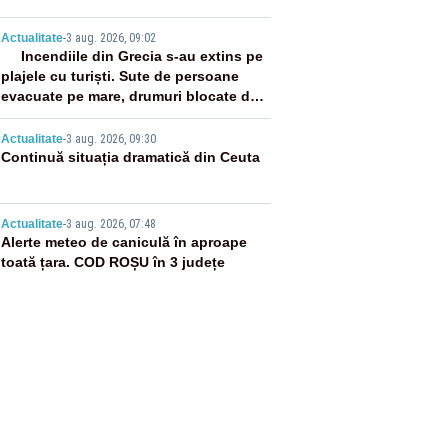
3
Actualitate
-
3 aug. 2026, 09:02
Incendiile din Grecia s-au extins pe
plajele cu turiști. Sute de persoane
evacuate pe mare, drumuri blocate de
flăcări
4
Actualitate
-
3 aug. 2026, 09:30
Continuă situația dramatică din Ceuta
5
Actualitate
-
3 aug. 2026, 07:48
Alerte meteo de caniculă în aproape
toată țara. COD ROȘU în 3 județe