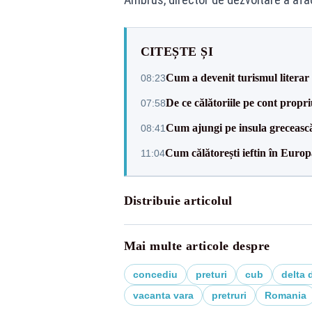
CITEȘTE ȘI
Cum a devenit turismul literar
08:23
De ce călătoriile pe cont propr
07:58
Cum ajungi pe insula greceasc
08:41
Cum călătorești ieftin în Europ
11:04
Distribuie articolul
Mai multe articole despre
concediu
preturi
cub
delta 
vacanta vara
pretruri
Romania