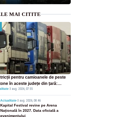
LE MAI CITITE
tricții pentru camioanele de peste
tone în aceste județe din țară:
litate
·
3 aug. 2026, 07:55
ulația este interzisă luni, între orele
0 și 20:00
2
Actualitate
-
3 aug. 2026, 08:46
Kapital Festival revine pe Arena
Națională în 2027. Data oficială a
evenimentului