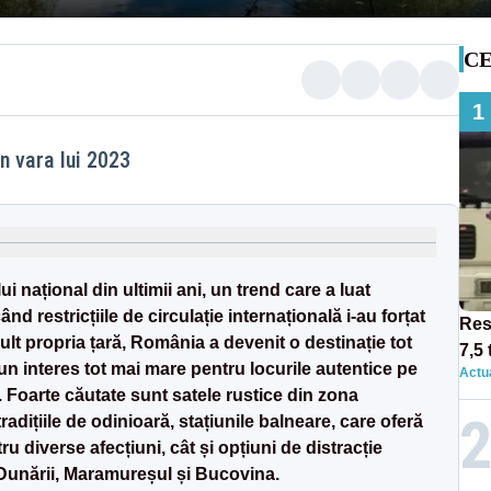
CE
1
n vara lui 2023
 național din ultimii ani, un trend care a luat
d restricțiile de circulație internațională i-au forțat
Res
t propria țară, România a devenit o destinație tot
7,5 
ă un interes tot mai mare pentru locurile autentice pe
Actua
circ
. Foarte căutate sunt satele rustice din zona
12:0
radițiile de odinioară, stațiunile balneare, care oferă
tru diverse afecțiuni, cât și opțiuni de distracție
 Dunării, Maramureșul și Bucovina.