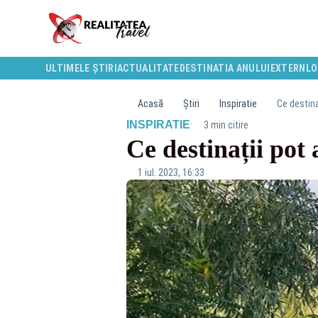
ULTIMELE ȘTIRI
ACTUALITATE
DESTINATIA ANULUI
EXTERN
LO
Acasă
Știri
Inspiratie
Ce destina
·
INSPIRATIE
3 min citire
Ce destinații pot 
1 iul. 2023, 16:33