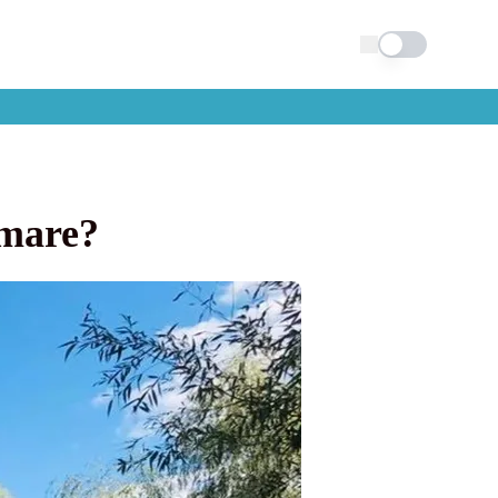
Schimba tema
 mare?