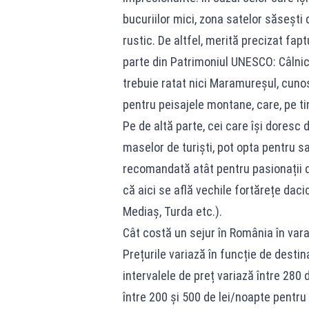
bucuriilor mici, zona satelor săsești
rustic. De altfel, merită precizat fap
parte din Patrimoniul UNESCO: Câlnic, 
trebuie ratat nici Maramureșul, cunos
pentru peisajele montane, care, pe ti
Pe de altă parte, cei care își doresc 
maselor de turiști, pot opta pentru sa
recomandată atât pentru pasionații de 
că aici se află vechile fortărețe dac
Mediaș, Turda etc.).
Cât costă un sejur în România în vara
Prețurile variază în funcție de destina
intervalele de preț variază între 280 
între 200 și 500 de lei/noapte pentru 