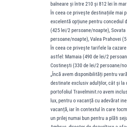
balneare și între 210 și 812 lei în mar
În ceea ce privește destinațiile mai p
excelentă opțiune pentru concediul de
(425 lei/2 persoane/noapte), Sovata 
persoane/noapte), Valea Prahovei (5
În ceea ce privește tarifele la cazare 
astfel: Mamaia (490 de lei/2 persoan
Costinești (330 de lei/2 persoane/no
„Încă avem disponibilități pentru vară
destinate exclusiv adulților, cât și la
portofoliul Travelminit.ro avem inclus
lux, pentru o vacanță cu adevărat in
vacanță, iar în contextul în care toc
un prilej numai bun pentru a plăti se
Ambrus, director de dezvoltare a afac