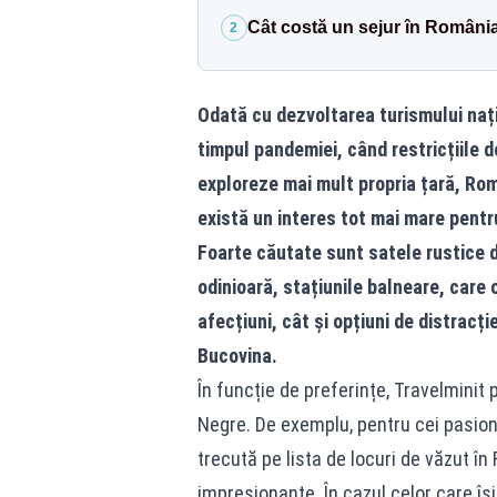
Cât costă un sejur în România 
2
Odată cu dezvoltarea turismului națio
timpul pandemiei, când restricțiile d
exploreze mai mult propria țară, Româ
există un interes tot mai mare pentr
Foarte căutate sunt satele rustice di
odinioară, stațiunile balneare, care 
afecțiuni, cât și opțiuni de distracț
Bucovina.
În funcție de preferințe, Travelminit p
Negre. De exemplu, pentru cei pasion
trecută pe lista de locuri de văzut în
impresionante. În cazul celor care îș