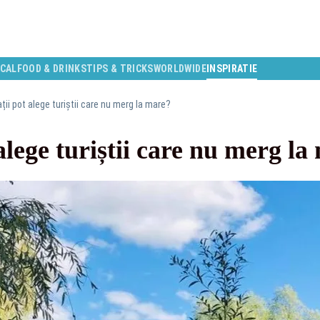
CAL
FOOD & DRINKS
TIPS & TRICKS
WORLDWIDE
INSPIRATIE
ții pot alege turiștii care nu merg la mare?
alege turiștii care nu merg la