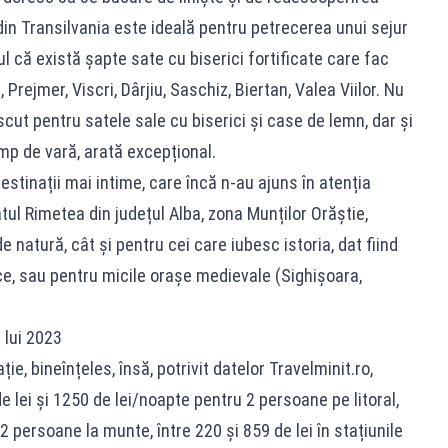
 din Transilvania este ideală pentru petrecerea unui sejur
tul că există șapte sate cu biserici fortificate care fac
Prejmer, Viscri, Dârjiu, Saschiz, Biertan, Valea Viilor. Nu
cut pentru satele sale cu biserici și case de lemn, dar și
mp de vară, arată excepțional.
destinații mai intime, care încă n-au ajuns în atenția
tul Rimetea din județul Alba, zona Munților Orăștie,
natură, cât și pentru cei care iubesc istoria, dat fiind
ice, sau pentru micile orașe medievale (Sighișoara,
 lui 2023
ție, bineînțeles, însă, potrivit datelor Travelminit.ro,
de lei și 1250 de lei/noapte pentru 2 persoane pe litoral,
2 persoane la munte, între 220 și 859 de lei în stațiunile