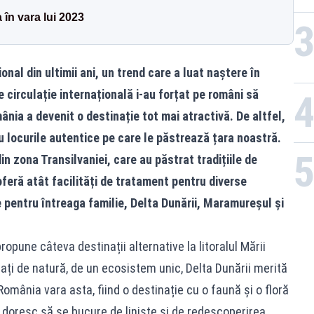
în vara lui 2023
nal din ultimii ani, un trend care a luat naștere în
e circulație internațională i-au forțat pe români să
nia a devenit o destinație tot mai atractivă. De altfel,
u locurile autentice pe care le păstrează țara noastră.
n zona Transilvaniei, care au păstrat tradițiile de
oferă atât facilități de tratament pentru diverse
ie pentru întreaga familie, Delta Dunării, Maramureșul și
ropune câteva destinații alternative la litoralul Mării
ați de natură, de un ecosistem unic, Delta Dunării merită
 România vara asta, fiind o destinație cu o faună și o floră
i doresc să se bucure de liniște și de redescoperirea