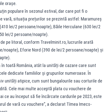
ile orașe.
uțin populare în sezonul estival, dar care pot fi o
 vară, situația prețurilor se prezintă astfel: Maramureș
(410 lei/2 persoane/noapte), Băile Herculane (630 lei/2
50 lei/2 persoane/noapte).
de pe litoral, conform Travelminit.ro, lucrurile arată
e/noapte), Eforie Nord (390 de lei/2 persoane/noapte) și
apte).
 în toată România, atât la unități de cazare care sunt
 cele dedicate familiilor și grupurilor numeroase. În
iv unități atipice, cum sunt bungalourile sau corturile de
edită. Cele mai multe acceptă plata cu vouchere de
mai ce au început să fie încărcate cardurile pe 2023, este
jurul de vară cu vouchere“, a declarat Tímea Imecs-
erii.