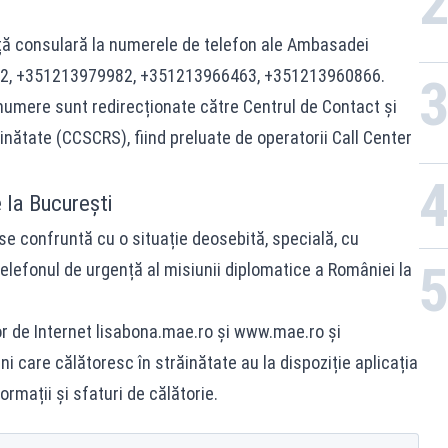
nță consulară la numerele de telefon ale Ambasadei
12, +351213979982, +351213966463, +351213960866.
 numere sunt redirecționate către Centrul de Contact și
inătate (CCSCRS), fiind preluate de operatorii Call Center
 la București
e confruntă cu o situație deosebită, specială, cu
telefonul de urgență al misiunii diplomatice a României la
r de Internet
lisabona.mae.ro
și
www.mae.ro
și
i care călătoresc în străinătate au la dispoziție aplicația
ormații și sfaturi de călătorie.