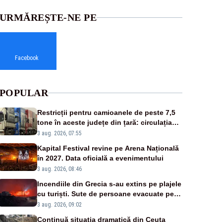
URMĂREȘTE-NE PE
Facebook
POPULAR
Restricții pentru camioanele de peste 7,5
tone în aceste județe din țară: circulația
este interzisă luni, între orele 12:00 și
3 aug. 2026, 07:55
20:00
Kapital Festival revine pe Arena Națională
în 2027. Data oficială a evenimentului
3 aug. 2026, 08:46
Incendiile din Grecia s-au extins pe plajele
cu turiști. Sute de persoane evacuate pe
mare, drumuri blocate de flăcări
3 aug. 2026, 09:02
Continuă situația dramatică din Ceuta