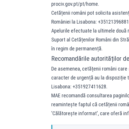
prociv.gov.pt/pt/home.
Cetățenii români pot solicita asiste
României la Lisabona: +3512139688
Apelurile efectuate la ultimele două
Suport al Cetățenilor Români din Stră
în regim de permanență.
Recomandările autorităților de
De asemenea, cetățenii români care s
caracter de urgență au la dispoziție 
Lisabona: +351927411628.
MAE recomandă consultarea paginilo
reamintește faptul că cetățenii român
'Călătorește informat', care oferă inf