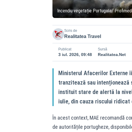
Incendiu vegetație Portugalia/ Profimed
Scris de
Realitatea Travel
Publicat
Sursă
3 iul. 2026, 09:48
Realitatea.Net
Ministerul Afacerilor Externe î
tranzitează sau intenționează 
instituit stare de alertă la nive
iulie, din cauza riscului ridica
În acest context, MAE recomandă cons
de autoritățile portugheze, disponibi