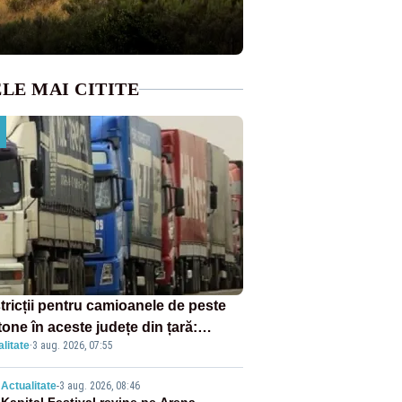
LE MAI CITITE
tricții pentru camioanele de peste
tone în aceste județe din țară:
litate
·
3 aug. 2026, 07:55
ulația este interzisă luni, între orele
0 și 20:00
Actualitate
-
3 aug. 2026, 08:46