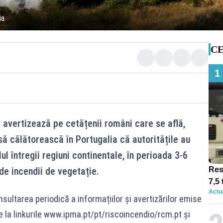
ia
CE
1
i avertizează pe cetățenii români care se află,
să călătorească în Portugalia că autoritățile au
lul întregii regiuni continentale, în perioada 3-6
t de incendii de vegetație.
Res
7,5 
Actua
circ
ultarea periodică a informațiilor și avertizărilor emise
12:0
le la linkurile www.ipma.pt/pt/riscoincendio/rcm.pt și