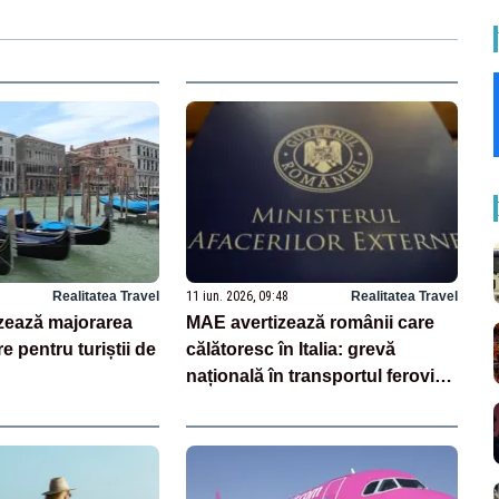
Realitatea Travel
11 iun. 2026, 09:48
Realitatea Travel
izează majorarea
MAE avertizează românii care
re pentru turiștii de
călătoresc în Italia: grevă
națională în transportul feroviar
pe 11 iunie