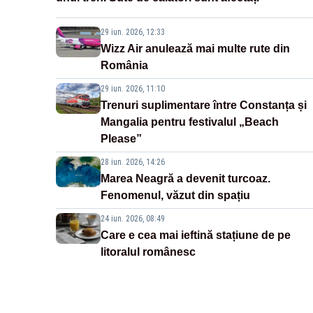
29 iun. 2026, 12:33
Wizz Air anulează mai multe rute din
România
29 iun. 2026, 11:10
Trenuri suplimentare între Constanța și
Mangalia pentru festivalul „Beach
Please”
28 iun. 2026, 14:26
Marea Neagră a devenit turcoaz.
Fenomenul, văzut din spațiu
24 iun. 2026, 08:49
Care e cea mai ieftină stațiune de pe
litoralul românesc