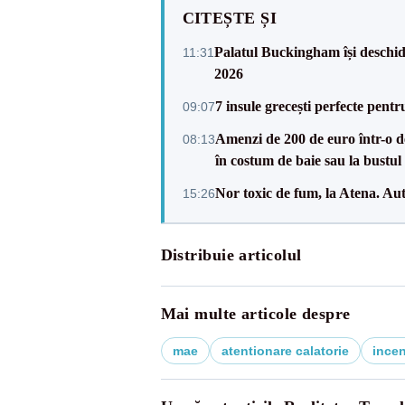
CITEȘTE ȘI
Palatul Buckingham își deschide 
11:31
2026
7 insule grecești perfecte pent
09:07
Amenzi de 200 de euro într-o des
08:13
în costum de baie sau la bustul 
Nor toxic de fum, la Atena. Auto
15:26
Distribuie articolul
Mai multe articole despre
mae
atentionare calatorie
incen