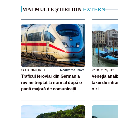
MAI MULTE ȘTIRI DIN
EXTERN
24 iun. 2026, 07:11
Realitatea Travel
22 iun. 2026, 08:51
Traficul feroviar din Germania
Veneția anal
revine treptat la normal după o
taxei de intra
pană majoră de comunicații
o zi