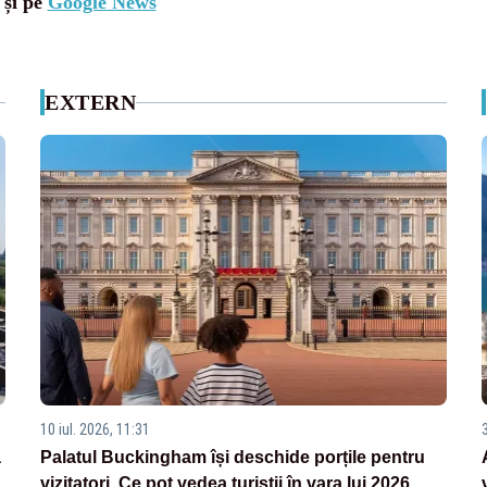
 și pe
Google News
EXTERN
10 iul. 2026, 11:31
3
a
Palatul Buckingham își deschide porțile pentru
vizitatori. Ce pot vedea turiștii în vara lui 2026