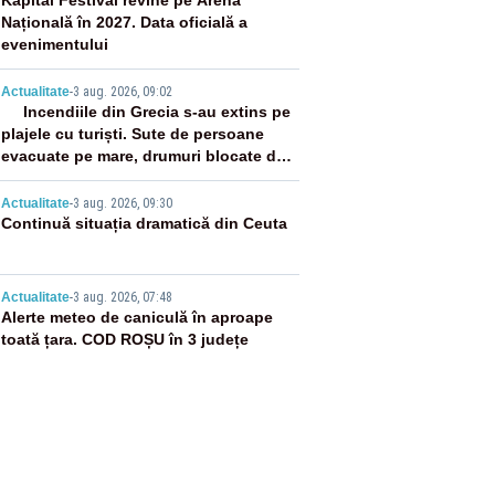
2
Kapital Festival revine pe Arena
Națională în 2027. Data oficială a
evenimentului
3
Actualitate
-
3 aug. 2026, 09:02
Incendiile din Grecia s-au extins pe
plajele cu turiști. Sute de persoane
evacuate pe mare, drumuri blocate de
flăcări
4
Actualitate
-
3 aug. 2026, 09:30
Continuă situația dramatică din Ceuta
5
Actualitate
-
3 aug. 2026, 07:48
Alerte meteo de caniculă în aproape
toată țara. COD ROȘU în 3 județe