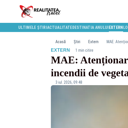
ULTIMELE ȘTIRI
ACTUALITATE
DESTINATIA ANULUI
EXTERN
LO
Acasă
Știri
Extern
MAE: Atențion
·
EXTERN
1 min citire
MAE: Atenționare
incendii de vegeta
3 iul. 2026, 09:48