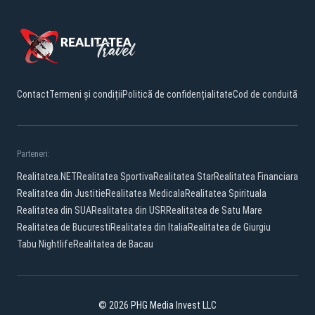
Contact
Termeni și condiții
Politică de confidențialitate
Cod de conduită
Parteneri:
Realitatea.NET
Realitatea Sportiva
Realitatea Star
Realitatea Financiara
Realitatea din Justitie
Realitatea Medicala
Realitatea Spirituala
Realitatea din SUA
Realitatea din USR
Realitatea de Satu Mare
Realitatea de Bucuresti
Realitatea din Italia
Realitatea de Giurgiu
Tabu Nightlife
Realitatea de Bacau
© 2026 PHG Media Invest LLC