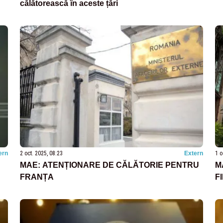
călătorească în aceste țări
ern
2 oct. 2025, 08:23
Extern
1 o
MAE: ATENȚIONARE DE CĂLĂTORIE PENTRU
M
FRANȚA
F