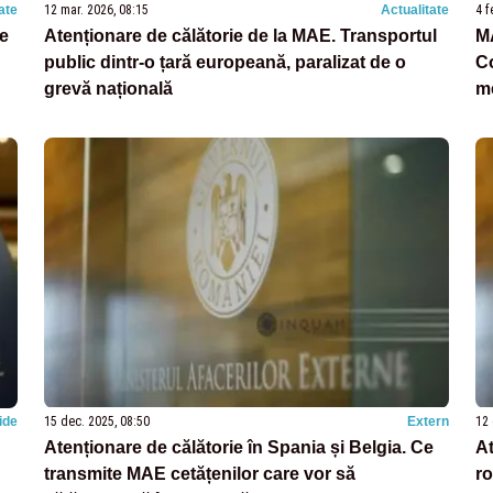
ate
12 mar. 2026, 08:15
Actualitate
4 f
de
Atenționare de călătorie de la MAE. Transportul
MA
public dintr-o țară europeană, paralizat de o
Co
grevă națională
me
ide
15 dec. 2025, 08:50
Extern
12 
Atenționare de călătorie în Spania și Belgia. Ce
At
transmite MAE cetățenilor care vor să
ro