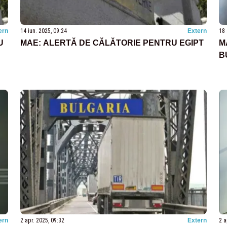
ern
14 iun. 2025, 09:24
Extern
18 
U
MAE: ALERTĂ DE CĂLĂTORIE PENTRU EGIPT
M
B
ern
2 apr. 2025, 09:32
Extern
2 a