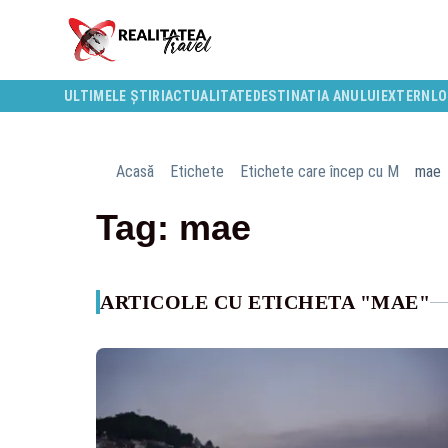
ULTIMELE ȘTIRI
ACTUALITATE
DESTINATIA ANULUI
EXTERN
LO
Acasă
Etichete
Etichete care încep cu M
mae
Tag: mae
ARTICOLE CU ETICHETA "MAE"