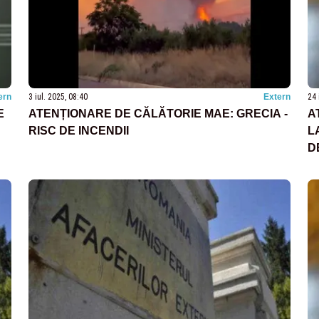
ern
3 iul. 2025, 08:40
Extern
24 
E
ATENȚIONARE DE CĂLĂTORIE MAE: GRECIA -
A
RISC DE INCENDII
L
D