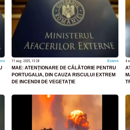
ern
11 aug. 2025, 13:28
Extern
4 a
U
MAE: ATENȚIONARE DE CĂLĂTORIE PENTRU
A
PORTUGALIA, DIN CAUZA RISCULUI EXTREM
M
DE INCENDII DE VEGETAȚIE
T
A