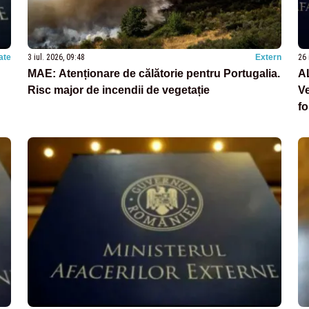
ate
3 iul. 2026, 09:48
Extern
26 
MAE: Atenționare de călătorie pentru Portugalia.
AL
Risc major de incendii de vegetație
V
fo