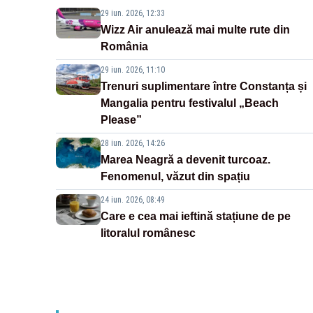
29 iun. 2026, 12:33
Wizz Air anulează mai multe rute din
România
29 iun. 2026, 11:10
Trenuri suplimentare între Constanța și
Mangalia pentru festivalul „Beach
Please”
28 iun. 2026, 14:26
Marea Neagră a devenit turcoaz.
Fenomenul, văzut din spațiu
24 iun. 2026, 08:49
Care e cea mai ieftină stațiune de pe
litoralul românesc