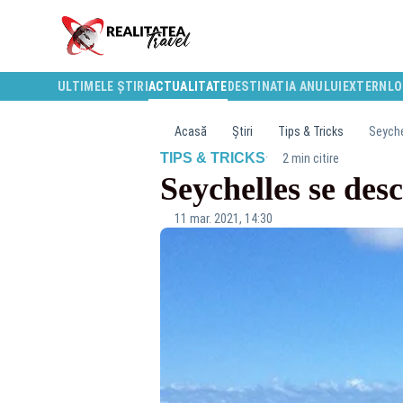
ULTIMELE ȘTIRI
ACTUALITATE
DESTINATIA ANULUI
EXTERN
LO
Acasă
Știri
Tips & Tricks
Seychel
·
TIPS & TRICKS
2 min citire
Seychelles se desc
11 mar. 2021, 14:30