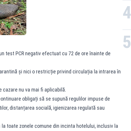
e un test PCR negativ efectuat cu 72 de ore înainte de
rantină și nici o restricție privind circulația la intrarea în
e cazare nu va mai fi aplicabilă.
n continuare obligați să se supună regulilor impuse de
lor, distanțarea socială, igienizarea regulată sau
 la toate zonele comune din incinta hotelului, inclusiv la