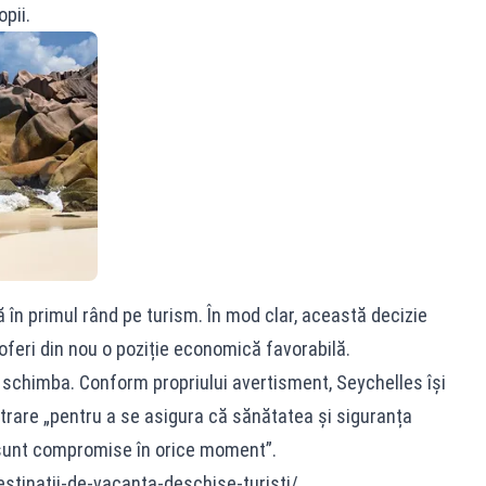
opii.
în primul rând pe turism. În mod clar, această decizie
feri din nou o poziție economică favorabilă.
t schimba. Conform propriului avertisment, Seychelles își
ntrare „pentru a se asigura că sănătatea și siguranța
nu sunt compromise în orice moment”.
estinatii-de-vacanta-deschise-turisti/