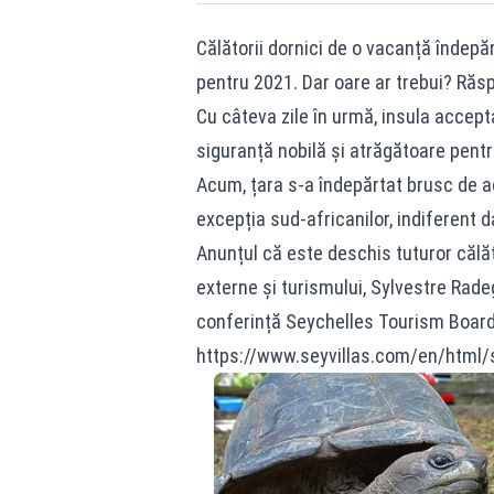
Călătorii dornici de o vacanță îndepă
pentru 2021. Dar oare ar trebui? Răs
Cu câteva zile în urmă, insula accept
siguranță nobilă și atrăgătoare pentru
Acum, țara s-a îndepărtat brusc de ac
excepția sud-africanilor, indiferent 
Anunțul că este deschis tuturor călăto
externe și turismului, Sylvestre Radeg
conferință Seychelles Tourism Board
https://www.seyvillas.com/en/html/