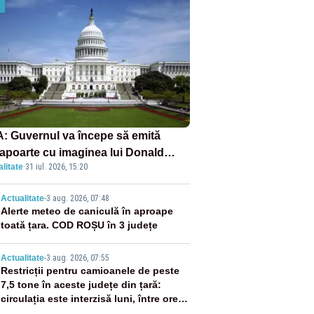
: Guvernul va începe să emită
apoarte cu imaginea lui Donald
litate
·
31 iul. 2026, 15:20
mp începând cu 8 august
2
Actualitate
-
3 aug. 2026, 07:48
Alerte meteo de caniculă în aproape
toată țara. COD ROȘU în 3 județe
3
Actualitate
-
3 aug. 2026, 07:55
Restricții pentru camioanele de peste
7,5 tone în aceste județe din țară:
circulația este interzisă luni, între orele
12:00 și 20:00