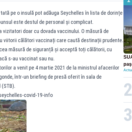
1
rtată pe o insulă pot adăuga Seychelles în lista de dorințe
punsul este destul de personal și complicat.
a vizitatori doar cu dovada vaccinului. O măsură de
 viitorii călători vaccinați care caută destinații prudente.
ea măsură de siguranță și acceptă toți călătorii, cu
SUA
dacă s-au vaccinat sau nu.
paş
rilor a venit pe 4 martie 2021 de la ministrul afacerilor
Actua
Tru
onde, într-un briefing de presă oferit în sala de
 (STB).
seychelles-covid-19-info