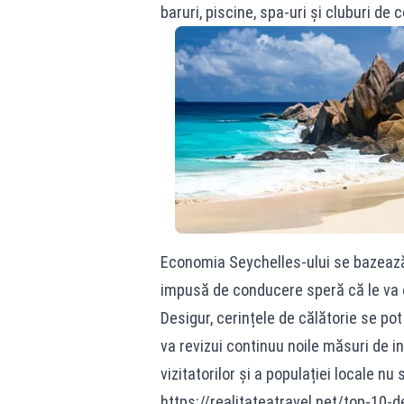
baruri, piscine, spa-uri și cluburi de c
Economia Seychelles-ului se bazează 
impusă de conducere speră că le va o
Desigur, cerințele de călătorie se po
va revizui continuu noile măsuri de i
vizitatorilor și a populației locale 
https://realitateatravel.net/top-10-d