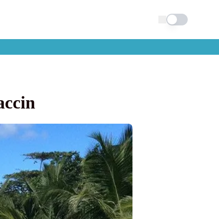
Schimba tema
accin