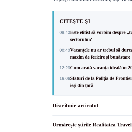
CITEȘTE ȘI
Este elitist să vorbim despre „
08:40
sectorului?
Vacanțele nu ar trebui să durez
08:48
maxim de fericire și bunăstare
Cum arată vacanța ideală în 2026
12:26
Sfaturi de la Poliția de Frontie
16:06
ieși din țară
Distribuie articolul
Urmărește știrile Realitatea Travel