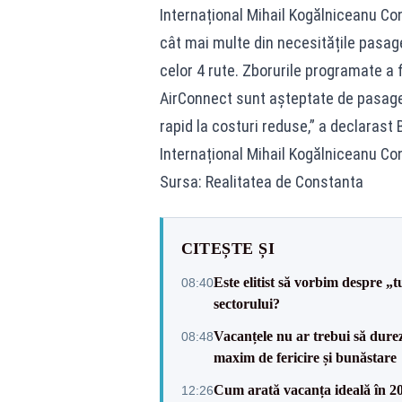
Internațional Mihail Kogălniceanu Co
cât mai multe din necesitățile pasag
celor 4 rute. Zborurile programate a 
AirConnect sunt așteptate de pasageri
rapid la costuri reduse,” a declarast
Internațional Mihail Kogălniceanu Co
Sursa: Realitatea de Constanta
CITEȘTE ȘI
Este elitist să vorbim despre „
08:40
sectorului?
Vacanțele nu ar trebui să durez
08:48
maxim de fericire și bunăstare
Cum arată vacanța ideală în 2026
12:26