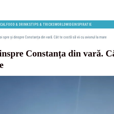
CAL
FOOD & DRINKS
TIPS & TRICKS
WORLDWIDE
INSPIRATIE
oi spre și dinspre Constanța din vară. Cât te costă să vii cu avionul la mare
inspre Constanța din vară. Cât
e