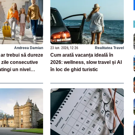
Andreea Damian
23 iun. 2026, 12:26
Realitatea Travel
ar trebui să dureze
Cum arată vacanța ideală în
 zile consecutive
2026: wellness, slow travel și AI
atingi un nivel
în loc de ghid turistic
cire și bunăstare