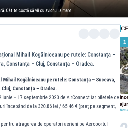
ră. Cât te costă să vii cu avionul la mare
CE
1
ațional Mihail Kogălniceanu pe rutele: Constanța –
a, Constanța – Cluj, Constanța – Oradea.
al Mihail Kogălniceanu pe rutele: Constanța – Suceava,
 Cluj, Constanța – Oradea.
22 iunie – 17 septembrie 2023 de AirConnect iar biletele de
Ince
aju
țuri începând de la 320.86 lei / 65.46 € (preț pe segment,
Actua
cel
 pentru atragerea de operatori aerieni pe Aeroportul