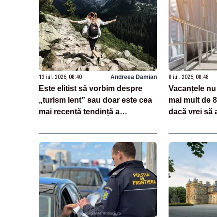
13 iul. 2026, 08:40
Andreea Damian
8 iul. 2026, 08:48
Este elitist să vorbim despre
Vacanțele nu 
„turism lent” sau doar este cea
mai mult de 8
mai recentă tendință a
dacă vrei să 
sectorului?
maxim de feri