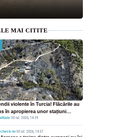
LE MAI CITITE
ndii violente în Turcia! Flăcările au
ns în apropierea unor stațiuni
litate
·
30 iul. 2026, 14:39
ebre: sute de persoane, evacuate
check-in
-
30 iul. 2026, 14:57