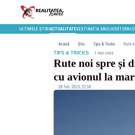
ULTIMELE ȘTIRI
ACTUALITATE
DESTINATIA ANULUI
EXTERN
LO
Acasă
Știri
Tips & Tricks
Rute n
·
TIPS & TRICKS
1 min citire
Rute noi spre și d
cu avionul la mar
28 feb. 2023, 22:58