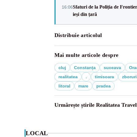
Sfaturi de la Poliția de Frontie
16:06
ieși din țară
Distribuie articolul
Mai multe articole despre
cluj
Constanța
suceava
Ora
realitatea
.
timisoara
zboruri
litoral
mare
pradea
Urmărește știrile Realitatea Travel
LOCAL