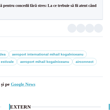
ră pentru concedii fără stres: La ce trebuie să fii atent când
dea
aeroport international mihail kogalniceanu
 estivale
aeroport mihail kogalniceanu
airconnect
 și pe
Google News
EXTERN