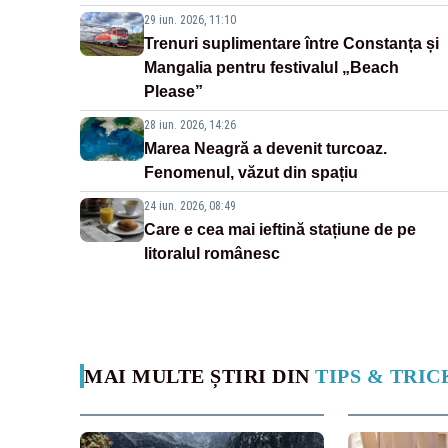
29 iun. 2026, 11:10
Trenuri suplimentare între Constanța și
Mangalia pentru festivalul „Beach
Please”
28 iun. 2026, 14:26
Marea Neagră a devenit turcoaz.
Fenomenul, văzut din spațiu
24 iun. 2026, 08:49
Care e cea mai ieftină stațiune de pe
litoralul românesc
MAI MULTE ȘTIRI DIN
TIPS & TRIC