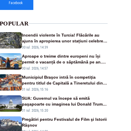
Facebook
POPULAR
Incendii violente în Turcia! Flăcările au
ajuns în apropierea unor stațiuni celebre:
sute de persoane, evacuate
30 iul. 2026, 14:39
Aproape o treime dintre europeni nu își
permit o vacanță de o săptămână pe an.
România, pe primul loc în UE
30 iul. 2026, 14:57
Municipiul Braşov intră în competiţia
pentru titlul de Capitală a Tineretului din
România 2028
31 iul. 2026, 15:16
SUA: Guvernul va începe să emită
paşapoarte cu imaginea lui Donald Trump
începând cu 8 august
31 iul. 2026, 15:20
Pregătiri pentru Festivalul de Film şi Istorii
Râşnov