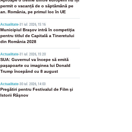
2
Aproape o treime dintre europeni nu își
permit o vacanță de o săptămână pe
an. România, pe primul loc în UE
3
Actualitate
-
31 iul. 2026, 15:16
Municipiul Braşov intră în competiţia
pentru titlul de Capitală a Tineretului
din România 2028
4
Actualitate
-
31 iul. 2026, 15:20
SUA: Guvernul va începe să emită
paşapoarte cu imaginea lui Donald
Trump începând cu 8 august
5
Actualitate
-
30 iul. 2026, 14:03
Pregătiri pentru Festivalul de Film şi
Istorii Râşnov