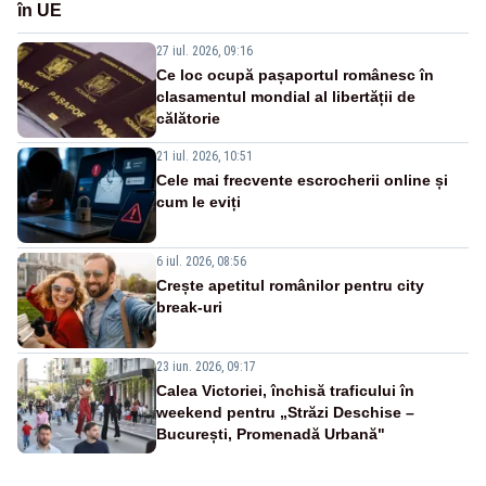
în UE
27 iul. 2026, 09:16
Ce loc ocupă pașaportul românesc în
clasamentul mondial al libertății de
călătorie
21 iul. 2026, 10:51
Cele mai frecvente escrocherii online și
cum le eviți
6 iul. 2026, 08:56
Crește apetitul românilor pentru city
break-uri
23 iun. 2026, 09:17
Calea Victoriei, închisă traficului în
weekend pentru „Străzi Deschise –
București, Promenadă Urbană"