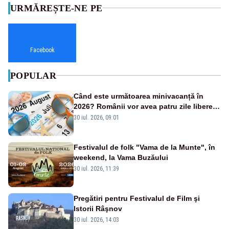
URMĂREȘTE-NE PE
Facebook
POPULAR
Când este următoarea minivacanță în
2026? Românii vor avea patru zile libere
consecutive
30 iul. 2026, 09:01
Festivalul de folk "Vama de la Munte", în
weekend, la Vama Buzăului
30 iul. 2026, 11:39
Pregătiri pentru Festivalul de Film şi
Istorii Râşnov
30 iul. 2026, 14:03