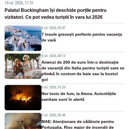
10 iul. 2026, 11:31
Palatul Buckingham își deschide porțile pentru
vizitatori. Ce pot vedea turiștii în vara lui 2026
8 iul. 2026, 09:07
7 insule grecești perfecte pentru vacanța
de vară
8 iul. 2026, 08:13
Amenzi de 200 de euro într-o destinație
de vacanță din Italia pentru turiștii care se
plimbă în costum de baie sau la bustul
gol
6 iul. 2026, 15:26
Nor toxic de fum, la Atena. Autoritățile
sanitare sunt în alertă
3 iul. 2026, 09:48
MAE: Atenționare de călătorie pentru
Portugalia. Risc major de incendii de