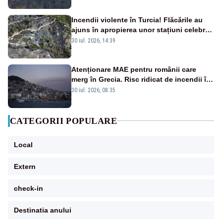
Incendii violente în Turcia! Flăcările au
ajuns în apropierea unor stațiuni celebre:
sute de persoane, evacuate
30 iul. 2026, 14:39
Atenționare MAE pentru românii care
merg în Grecia. Risc ridicat de incendii în
mai multe regiuni turistice FOTO
30 iul. 2026, 08:35
CATEGORII POPULARE
Local
Extern
check-in
Destinatia anului