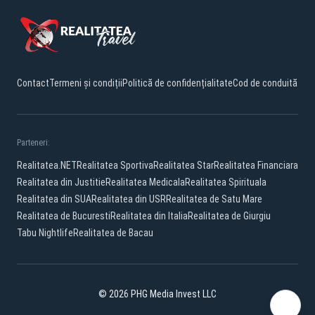
Contact
Termeni și condiții
Politică de confidențialitate
Cod de conduită
Parteneri:
Realitatea.NET
Realitatea Sportiva
Realitatea Star
Realitatea Financiara
Realitatea din Justitie
Realitatea Medicala
Realitatea Spirituala
Realitatea din SUA
Realitatea din USR
Realitatea de Satu Mare
Realitatea de Bucuresti
Realitatea din Italia
Realitatea de Giurgiu
Tabu Nightlife
Realitatea de Bacau
© 2026 PHG Media Invest LLC
Facebook