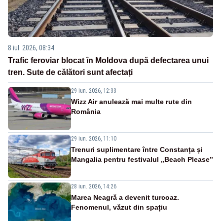
8 iul. 2026, 08:34
Trafic feroviar blocat în Moldova după defectarea unui
tren. Sute de călători sunt afectați
29 iun. 2026, 12:33
Wizz Air anulează mai multe rute din
România
29 iun. 2026, 11:10
Trenuri suplimentare între Constanța și
Mangalia pentru festivalul „Beach Please”
28 iun. 2026, 14:26
Marea Neagră a devenit turcoaz.
Fenomenul, văzut din spațiu