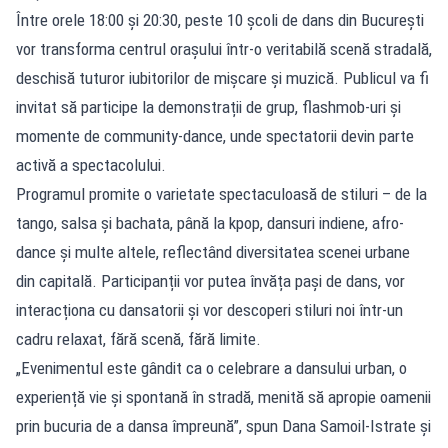
Între orele 18:00 și 20:30, peste 10 școli de dans din București
vor transforma centrul orașului într-o veritabilă scenă stradală,
deschisă tuturor iubitorilor de mișcare și muzică. Publicul va fi
invitat să participe la demonstrații de grup, flashmob-uri și
momente de community-dance, unde spectatorii devin parte
activă a spectacolului.
Programul promite o varietate spectaculoasă de stiluri – de la
tango, salsa și bachata, până la kpop, dansuri indiene, afro-
dance și multe altele, reflectând diversitatea scenei urbane
din capitală. Participanții vor putea învăța pași de dans, vor
interacționa cu dansatorii și vor descoperi stiluri noi într-un
cadru relaxat, fără scenă, fără limite.
„Evenimentul este gândit ca o celebrare a dansului urban, o
experiență vie și spontană în stradă, menită să apropie oamenii
prin bucuria de a dansa împreună”, spun Dana Samoil-Istrate și