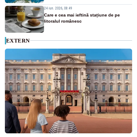
24 iun. 2026, 08:49
Care e cea mai ieftină stațiune de pe
litoralul românesc
EXTERN