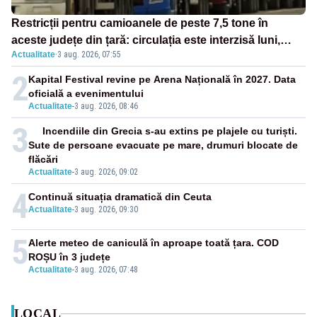
Restricții pentru camioanele de peste 7,5 tone în
aceste județe din țară: circulația este interzisă luni,
Actualitate
·
3 aug. 2026, 07:55
între orele 12:00 și 20:00
2
Kapital Festival revine pe Arena Națională în 2027. Data
oficială a evenimentului
Actualitate
-
3 aug. 2026, 08:46
3
Incendiile din Grecia s-au extins pe plajele cu turiști.
Sute de persoane evacuate pe mare, drumuri blocate de
flăcări
Actualitate
-
3 aug. 2026, 09:02
4
Continuă situația dramatică din Ceuta
Actualitate
-
3 aug. 2026, 09:30
5
Alerte meteo de caniculă în aproape toată țara. COD
ROȘU în 3 județe
Actualitate
-
3 aug. 2026, 07:48
LOCAL