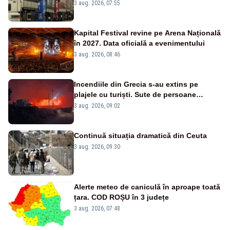
este interzisă luni, între orele 12:00 și
3 aug. 2026, 07:55
20:00
Kapital Festival revine pe Arena Națională
în 2027. Data oficială a evenimentului
3 aug. 2026, 08:46
Incendiile din Grecia s-au extins pe
plajele cu turiști. Sute de persoane
evacuate pe mare, drumuri blocate de
3 aug. 2026, 09:02
flăcări
Continuă situația dramatică din Ceuta
3 aug. 2026, 09:30
Alerte meteo de caniculă în aproape toată
țara. COD ROȘU în 3 județe
3 aug. 2026, 07:48