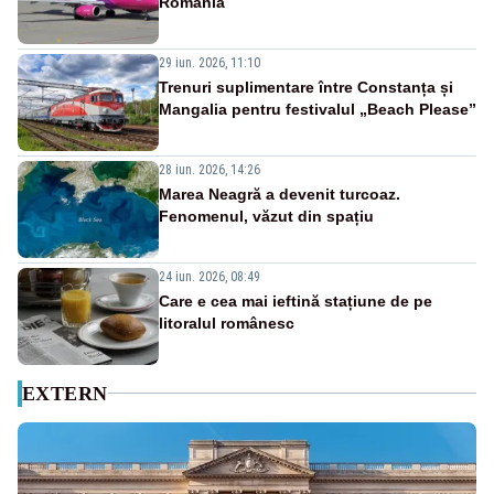
România
29 iun. 2026, 11:10
Trenuri suplimentare între Constanța și
Mangalia pentru festivalul „Beach Please”
28 iun. 2026, 14:26
Marea Neagră a devenit turcoaz.
Fenomenul, văzut din spațiu
24 iun. 2026, 08:49
Care e cea mai ieftină stațiune de pe
litoralul românesc
EXTERN