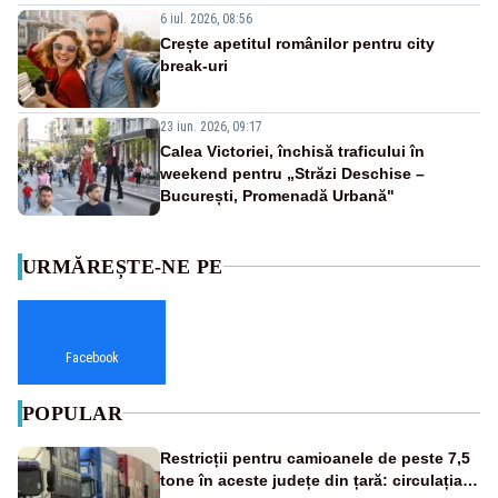
6 iul. 2026, 08:56
Crește apetitul românilor pentru city
break-uri
23 iun. 2026, 09:17
Calea Victoriei, închisă traficului în
weekend pentru „Străzi Deschise –
București, Promenadă Urbană"
URMĂREȘTE-NE PE
Facebook
POPULAR
Restricții pentru camioanele de peste 7,5
tone în aceste județe din țară: circulația