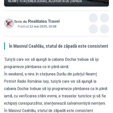
NEAMȚ: STAȚIUNEA DURĂU, ACOPERITĂ DE ZĂPADĂ
Realitatea Travel
Scris de
Publicat:
12 mai 2025, 10:08
În Masivul Ceahlău, statul de zăpadă este consistent
Turiștii care vor să ajungă la cabana Dochia trebuie să își
programeze plimbarea ca în plină iarnă.
În weekend, a nins în stațiunea Durău din județul Neamț.
Potrivit Radio România Iași, turiștii care vor să ajungă la
cabana Dochia trebuie să își programeze plimbarea ca în plină
iarnă, cu verificarea stării vremii, a traseelor turistice și să fie
echipați corespunzător, atenționează salvamontiștii nemțeni.
În Masivul Ceahlău, statul de zăpadă este consistent.