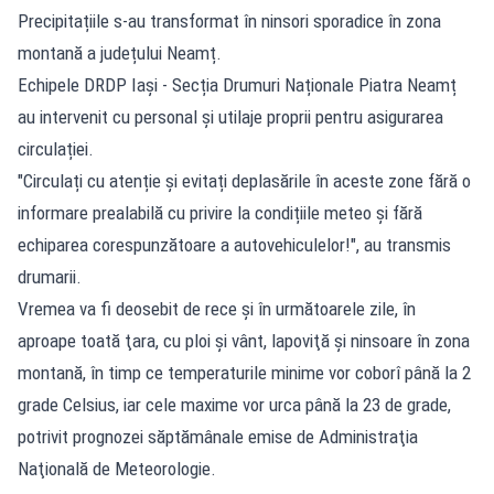
Precipitațiile s-au transformat în ninsori sporadice în zona
montană a județului Neamț.
Echipele DRDP Iași - Secția Drumuri Naționale Piatra Neamț
au intervenit cu personal și utilaje proprii pentru asigurarea
circulației.
"Circulați cu atenție și evitați deplasările în aceste zone fără o
informare prealabilă cu privire la condițiile meteo și fără
echiparea corespunzătoare a autovehiculelor!", au transmis
drumarii.
Vremea va fi deosebit de rece și în următoarele zile, în
aproape toată ţara, cu ploi şi vânt, lapoviţă şi ninsoare în zona
montană, în timp ce temperaturile minime vor coborî până la 2
grade Celsius, iar cele maxime vor urca până la 23 de grade,
potrivit prognozei săptămânale emise de Administraţia
Naţională de Meteorologie.