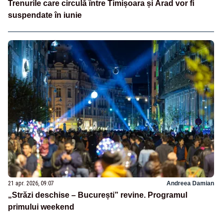
Trenurile care circulă între Timișoara și Arad vor fi
suspendate în iunie
21 apr. 2026, 09:07
Andreea Damian
„Străzi deschise – București” revine. Programul
primului weekend