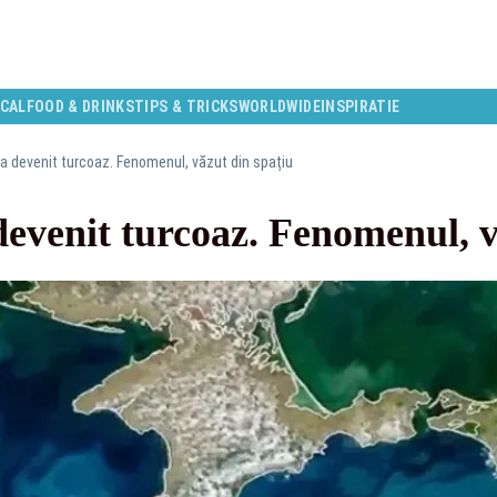
CAL
FOOD & DRINKS
TIPS & TRICKS
WORLDWIDE
INSPIRATIE
a devenit turcoaz. Fenomenul, văzut din spațiu
evenit turcoaz. Fenomenul, v