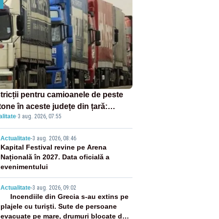
tricții pentru camioanele de peste
tone în aceste județe din țară:
litate
·
3 aug. 2026, 07:55
ulația este interzisă luni, între orele
0 și 20:00
2
Actualitate
-
3 aug. 2026, 08:46
Kapital Festival revine pe Arena
Națională în 2027. Data oficială a
evenimentului
3
Actualitate
-
3 aug. 2026, 09:02
Incendiile din Grecia s-au extins pe
plajele cu turiști. Sute de persoane
evacuate pe mare, drumuri blocate de