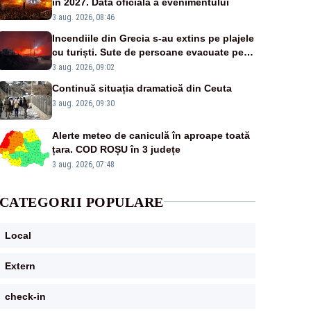
în 2027. Data oficială a evenimentului
3 aug. 2026, 08:46
Incendiile din Grecia s-au extins pe plajele
cu turiști. Sute de persoane evacuate pe
mare, drumuri blocate de flăcări
3 aug. 2026, 09:02
Continuă situația dramatică din Ceuta
3 aug. 2026, 09:30
Alerte meteo de caniculă în aproape toată
țara. COD ROȘU în 3 județe
3 aug. 2026, 07:48
CATEGORII POPULARE
Local
Extern
check-in