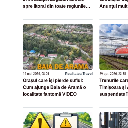
spre litoral din toate regiunile
Anunțul mult
țării
16 mai 2026, 08:01
Realitatea Travel
29 apr. 2026, 23:35
Orașul care își pierde suflul:
Trenurile care
Cum ajunge Baia de Aramă o
Timișoara și 
localitate fantomă VIDEO
suspendate î