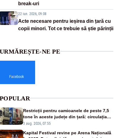
break-uri
22 iun. 2026, 09:08
Acte necesare pentru ieșirea din țară cu
copii minori. Tot ce trebuie să știe părinții
URMĂREȘTE-NE PE
Facebook
POPULAR
Restricții pentru camioanele de peste 7,5
tone în aceste județe din țară: circulația
este interzisă luni, între orele 12:00 și
3 aug. 2026, 07:55
20:00
Kapital Festival revine pe Arena Națională