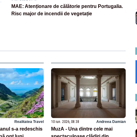
MAE: Atenționare de călătorie pentru Portugalia.
Risc major de incendii de vegetație
Realitatea Travel
10 iun. 2026, 08:38
Andreea Damian
anul s-a redeschis
MuzA - Una dintre cele mai
pă opt luni.
spectaculoase clădiri din