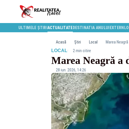
ULTIMELE ȘTIRI
ACTUALITATE
DESTINATIA ANULUI
EXTERN
LO
Acasă
Știri
Local
Marea Neagră 
·
LOCAL
2 min citire
Marea Neagră a d
28 iun. 2026, 14:26