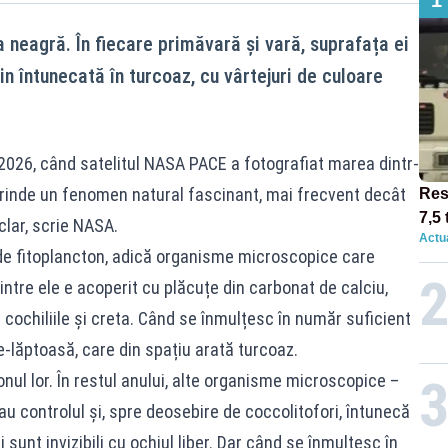
neagră. În fiecare primăvară și vară, suprafața ei
n întunecată în turcoaz, cu vârtejuri de culoare
 2026, când satelitul NASA PACE a fotografiat marea dintr-
rinde un fenomen natural fascinant, mai frecvent decât
Res
7,5 
clar, scrie NASA.
Actua
circ
p de fitoplancton, adică organisme microscopice care
12:0
intre ele e acoperit cu plăcuțe din carbonat de calciu,
 cochiliile și creta. Când se înmulțesc în număr suficient
-lăptoasă, care din spațiu arată turcoaz.
nul lor. În restul anului, alte organisme microscopice –
eiau controlul și, spre deosebire de coccolitofori, întunecă
 sunt invizibili cu ochiul liber. Dar când se înmulțesc în