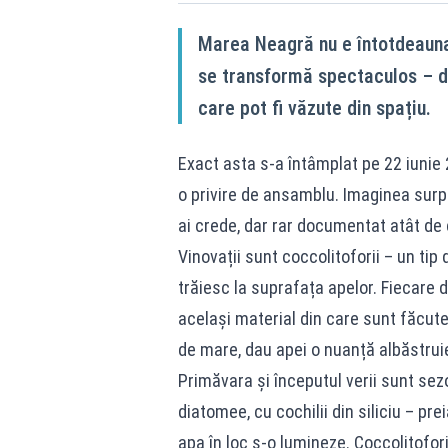
Marea Neagră nu e întotdeauna 
se transformă spectaculos – di
care pot fi văzute din spațiu.
Exact asta s-a întâmplat pe 22 iunie
o privire de ansamblu. Imaginea surp
ai crede, dar rar documentat atât de 
Vinovații sunt coccolitoforii – un ti
trăiesc la suprafața apelor. Fiecare d
același material din care sunt făcute
de mare, dau apei o nuanță albăstruie
Primăvara și începutul verii sunt sezo
diatomee, cu cochilii din siliciu – pr
apa în loc s-o lumineze. Coccolitoforii