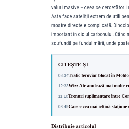
valuri masive – ceea ce cercetătorii n
Asta face sateliții extrem de utili pe
mostre directe e complicată. Dincolo
important în ciclul carbonului. Când 
scufundă pe fundul mării, unde poat
CITEȘTE ȘI
Trafic feroviar blocat în Moldo
08:34
Wizz Air anulează mai multe r
12:33
Trenuri suplimentare între Con
11:10
Care e cea mai ieftină stațiune
08:49
Distribuie articolul