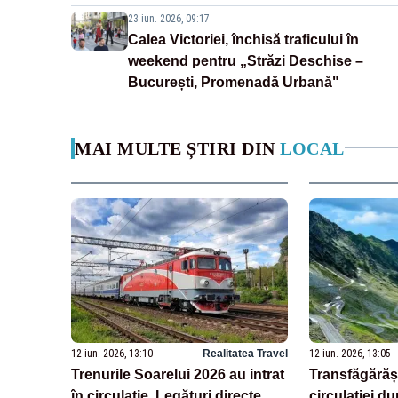
23 iun. 2026, 09:17
Calea Victoriei, închisă traficului în
weekend pentru „Străzi Deschise –
București, Promenadă Urbană"
MAI MULTE ȘTIRI DIN
LOCAL
12 iun. 2026, 13:10
Realitatea Travel
12 iun. 2026, 13:05
Trenurile Soarelui 2026 au intrat
Transfăgărăș
în circulație. Legături directe
circulației du