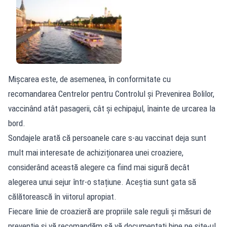
Mișcarea este, de asemenea, în conformitate cu
recomandarea Centrelor pentru Controlul și Prevenirea Bolilor,
vaccinând atât pasagerii, cât și echipajul, înainte de urcarea la
bord.
Sondajele arată că persoanele care s-au vaccinat deja sunt
mult mai interesate de achiziționarea unei croaziere,
considerând această alegere ca fiind mai sigură decât
alegerea unui sejur într-o stațiune. Aceștia sunt gata să
călătorească în viitorul apropiat.
Fiecare linie de croazieră are propriile sale reguli și măsuri de
prevenție și vă recomandăm să vă documentați bine pe site-ul