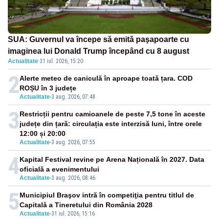
SUA: Guvernul va începe să emită paşapoarte cu
imaginea lui Donald Trump începând cu 8 august
Actualitate
·
31 iul. 2026, 15:20
2
Alerte meteo de caniculă în aproape toată țara. COD
ROȘU în 3 județe
Actualitate
-
3 aug. 2026, 07:48
3
Restricții pentru camioanele de peste 7,5 tone în aceste
județe din țară: circulația este interzisă luni, între orele
12:00 și 20:00
Actualitate
-
3 aug. 2026, 07:55
4
Kapital Festival revine pe Arena Națională în 2027. Data
oficială a evenimentului
Actualitate
-
3 aug. 2026, 08:46
5
Municipiul Braşov intră în competiţia pentru titlul de
Capitală a Tineretului din România 2028
Actualitate
-
31 iul. 2026, 15:16