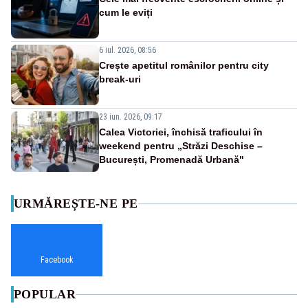
cum le eviți
6 iul. 2026, 08:56
Crește apetitul românilor pentru city
break-uri
23 iun. 2026, 09:17
Calea Victoriei, închisă traficului în
weekend pentru „Străzi Deschise –
București, Promenadă Urbană"
URMĂREȘTE-NE PE
Facebook
POPULAR