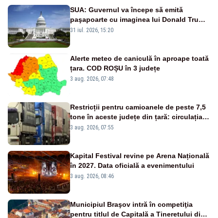
SUA: Guvernul va începe să emită
paşapoarte cu imaginea lui Donald Trump
începând cu 8 august
31 iul. 2026, 15:20
Alerte meteo de caniculă în aproape toată
țara. COD ROȘU în 3 județe
3 aug. 2026, 07:48
Restricții pentru camioanele de peste 7,5
tone în aceste județe din țară: circulația
este interzisă luni, între orele 12:00 și
3 aug. 2026, 07:55
20:00
Kapital Festival revine pe Arena Națională
în 2027. Data oficială a evenimentului
3 aug. 2026, 08:46
Municipiul Braşov intră în competiţia
pentru titlul de Capitală a Tineretului din