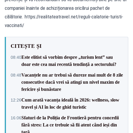
companiei înainte de achiziționarea oricărui pachet de
călătorie. https://realitateatravel.net/reguli-calatorie-turisti-
vaccinati/
CITEȘTE ȘI
Este elitist să vorbim despre „turism lent” sau
08:40
doar este cea mai recentă tendință a sectorului?
Vacanțele nu ar trebui să dureze mai mult de 8 zile
08:48
consecutive dacă vrei să atingi un nivel maxim de
fericire și bunăstare
Cum arată vacanța ideală în 2026: wellness, slow
12:26
travel și AI în loc de ghid turistic
Sfaturi de la Poliția de Frontieră pentru concedii
16:06
fără stres: La ce trebuie să fii atent când ieși din
țară