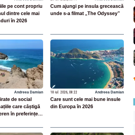
iile pe cont propriu
Cum ajungi pe insula grecească
ul dintre cele mai
unde s-a filmat „The Odyssey”
duri în 2026
Andreea Damian
18 iul. 2026, 08:22
Andreea Damian
irate de social
Care sunt cele mai bune insule
ațiile care câștigă
din Europa în 2026
eren în preferințele