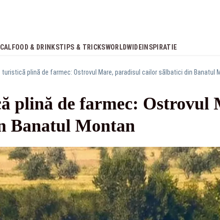
CAL
FOOD & DRINKS
TIPS & TRICKS
WORLDWIDE
INSPIRATIE
 turistică plină de farmec: Ostrovul Mare, paradisul cailor sălbatici din Banatul
ică plină de farmec: Ostrovul
din Banatul Montan