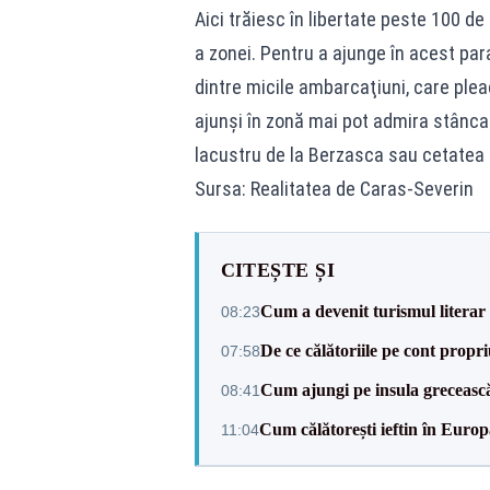
Aici trăiesc în libertate peste 100 de
a zonei. Pentru a ajunge în acest par
dintre micile ambarcaţiuni, care plea
ajunși în zonă mai pot admira stânca
lacustru de la Berzasca sau cetatea 
Sursa: Realitatea de Caras-Severin
CITEȘTE ȘI
Cum a devenit turismul literar
08:23
De ce călătoriile pe cont propr
07:58
Cum ajungi pe insula greceasc
08:41
Cum călătorești ieftin în Europ
11:04