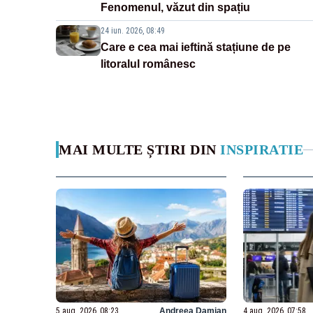
Fenomenul, văzut din spațiu
24 iun. 2026, 08:49
Care e cea mai ieftină stațiune de pe
litoralul românesc
MAI MULTE ȘTIRI DIN
INSPIRATIE
5 aug. 2026, 08:23
Andreea Damian
4 aug. 2026, 07:58