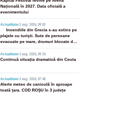
2
Kapital Festival revine pe Arena
Națională în 2027. Data oficială a
evenimentului
3
Actualitate
-
3 aug. 2026, 09:02
Incendiile din Grecia s-au extins pe
plajele cu turiști. Sute de persoane
evacuate pe mare, drumuri blocate de
flăcări
4
Actualitate
-
3 aug. 2026, 09:30
Continuă situația dramatică din Ceuta
5
Actualitate
-
3 aug. 2026, 07:48
Alerte meteo de caniculă în aproape
toată țara. COD ROȘU în 3 județe