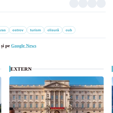
aras
ostrov
turism
clisură
cub
 și pe
Google News
EXTERN