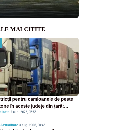
LE MAI CITITE
tricții pentru camioanele de peste
tone în aceste județe din țară:
litate
·
3 aug. 2026, 07:55
ulația este interzisă luni, între orele
0 și 20:00
Actualitate
-
3 aug. 2026, 08:46