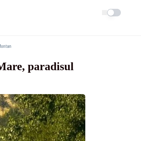
Schimba tema
 Montan
 Mare, paradisul