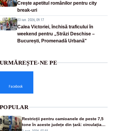
Crește apetitul românilor pentru city
break-uri
23 iun. 2026, 09:17
Calea Victoriei, închisă traficului în
weekend pentru „Străzi Deschise –
București, Promenadă Urbană"
URMĂREȘTE-NE PE
Facebook
POPULAR
Restricții pentru camioanele de peste 7,5
tone în aceste județe din țară: circulația
este interzisă luni, între orele 12:00 și