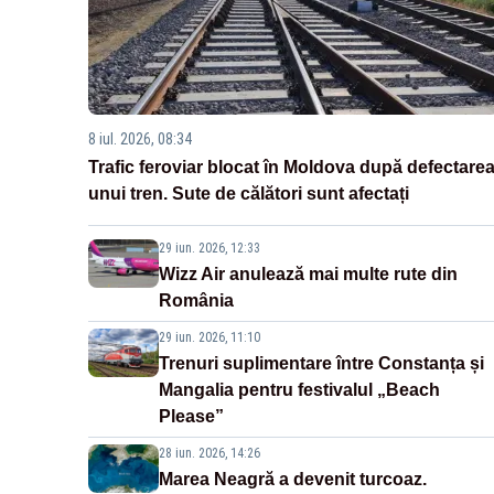
8 iul. 2026, 08:34
Trafic feroviar blocat în Moldova după defectare
unui tren. Sute de călători sunt afectați
29 iun. 2026, 12:33
Wizz Air anulează mai multe rute din
România
29 iun. 2026, 11:10
Trenuri suplimentare între Constanța și
Mangalia pentru festivalul „Beach
Please”
28 iun. 2026, 14:26
Marea Neagră a devenit turcoaz.