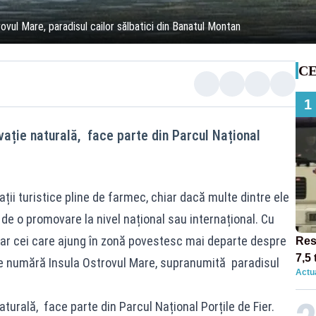
rovul Mare, paradisul cailor sălbatici din Banatul Montan
CE
1
vație naturală, face parte din Parcul Național
ții turistice pline de farmec, chiar dacă multe dintre ele
de o promovare la nivel național sau internațional. Cu
, iar cei care ajung în zonă povestesc mai departe despre
Res
7,5 
i se numără Insula Ostrovul Mare, supranumită paradisul
Actua
circ
12:0
aturală, face parte din Parcul Național Porțile de Fier.