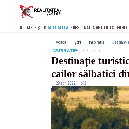
ULTIMELE ȘTIRI
ACTUALITATE
DESTINATIA ANULUI
EXTERN
LO
Acasă
Știri
Inspiratie
Destinație
·
INSPIRATIE
1 min citire
Destinație turist
cailor sălbatici 
28 apr. 2022, 11:43