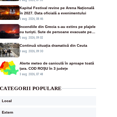
3 aug. 2026, 07:55
20:00
Kapital Festival revine pe Arena Națională
în 2027. Data oficială a evenimentului
3 aug. 2026, 08:46
Incendiile din Grecia s-au extins pe plajele
cu turiști. Sute de persoane evacuate pe
mare, drumuri blocate de flăcări
3 aug. 2026, 09:02
Continuă situația dramatică din Ceuta
3 aug. 2026, 09:30
Alerte meteo de caniculă în aproape toată
țara. COD ROȘU în 3 județe
3 aug. 2026, 07:48
CATEGORII POPULARE
Local
Extern