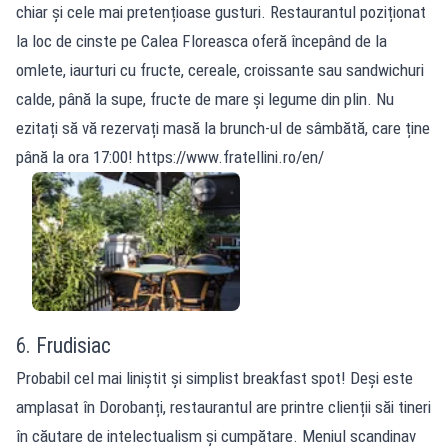
chiar și cele mai pretențioase gusturi. Restaurantul poziționat
la loc de cinste pe Calea Floreasca oferă începând de la
omlete, iaurturi cu fructe, cereale, croissante sau sandwichuri
calde, până la supe, fructe de mare și legume din plin. Nu
ezitați să vă rezervați masă la brunch-ul de sâmbătă, care ține
până la ora 17:00! https://www.fratellini.ro/en/
6. Frudisiac
Probabil cel mai liniștit și simplist breakfast spot! Deși este
amplasat în Dorobanți, restaurantul are printre clienții săi tineri
în căutare de intelectualism și cumpătare. Meniul scandinav