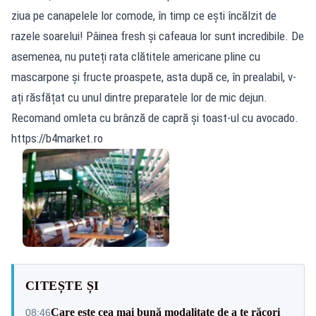
ziua pe canapelele lor comode, în timp ce ești încălzit de
razele soarelui! Pâinea fresh și cafeaua lor sunt incredibile. De
asemenea, nu puteți rata clătitele americane pline cu
mascarpone și fructe proaspete, asta după ce, în prealabil, v-
ați răsfățat cu unul dintre preparatele lor de mic dejun.
Recomand omleta cu brânză de capră și toast-ul cu avocado.
https://b4market.ro
CITEȘTE ȘI
Care este cea mai bună modalitate de a te răcori
08:46