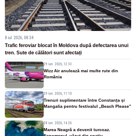
8 iul. 2026, 08:34
Trafic feroviar blocat în Moldova după defectarea unui
tren. Sute de călători sunt afectați
29 iun. 2026, 12:33
Wizz Air anulează mai multe rute din
România
29 iun. 2026, 11:10
Trenuri suplimentare între Constanța și
Mangalia pentru festivalul „Beach Please”
28 iun. 2026, 14:26
Marea Neagră a devenit turcoaz.
Fenomenul, văzut din spațiu