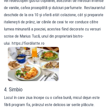
vei redescoperi gustul copilăriei, asezonat de mirosuri intense
de vanilie, cafea proaspătă și dulciuri parfumate. Restaurantul
deschide de la ora 10 și oferă atât colazione, cât și preparate
italienești de prânz, iar cănile de ceai te vor conduce către
lumea minunată a poeziei, acestea fiind decorate cu versuri
scrise de Marius Tucă, unul din proprietarii bistro-
ului. https://fiordilatte.ro
4. Simbio
Locul în care ziua începe cu o cafea bună, micul dejun este
fără program fix, prânzul este delicios iar serile plăcute.