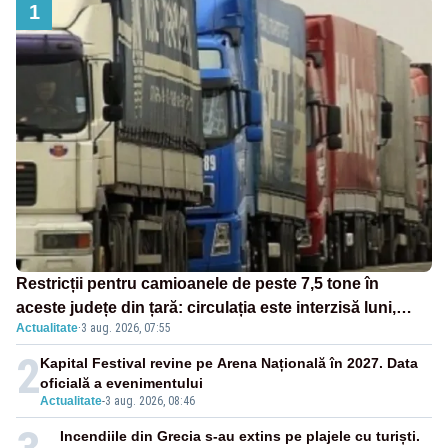
1
Restricții pentru camioanele de peste 7,5 tone în
aceste județe din țară: circulația este interzisă luni,
Actualitate
·
3 aug. 2026, 07:55
între orele 12:00 și 20:00
2
Kapital Festival revine pe Arena Națională în 2027. Data
oficială a evenimentului
Actualitate
-
3 aug. 2026, 08:46
Incendiile din Grecia s-au extins pe plajele cu turiști.