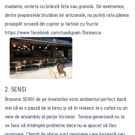
madame, omleta cu brânză feta sau granola. De asemenea,
dintre preparatele brutăriei lor artizanale, nu puteți rata pâinea
proaspăt scoasă din cuptor și tartele cu fructe.
https://www.facebook.com/ruedupain.floreasca
2. 5ENSI
Braseria 5ENSI de pe Aviatorilor este ambientul perfect dacă
vrei să iei o pauză de la birou și să te relaxezi la o cafea cu un
view de ansamblu al pieței Victoriei. Terasa generoasă nu te
va face să întâmpini probleme daca nu ai apucat să faci
rezervare. Clienții de obicei sunt persoane care lucrează sau