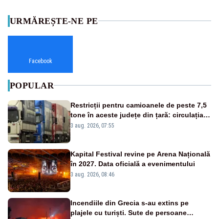
URMĂREȘTE-NE PE
Facebook
POPULAR
Restricții pentru camioanele de peste 7,5
tone în aceste județe din țară: circulația
este interzisă luni, între orele 12:00 și
3 aug. 2026, 07:55
20:00
Kapital Festival revine pe Arena Națională
în 2027. Data oficială a evenimentului
3 aug. 2026, 08:46
Incendiile din Grecia s-au extins pe
plajele cu turiști. Sute de persoane