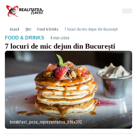
Acasă
Știri
Food & Drinks
7 locuri de mic dejun din București
·
FOOD & DRINKS
4 min citire
7 locuri de mic dejun din București
breakfast_poza_reprezentativa_696x392