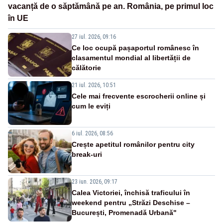
vacanță de o săptămână pe an. România, pe primul loc
în UE
27 iul. 2026, 09:16
Ce loc ocupă pașaportul românesc în
clasamentul mondial al libertății de
călătorie
21 iul. 2026, 10:51
Cele mai frecvente escrocherii online și
cum le eviți
6 iul. 2026, 08:56
Crește apetitul românilor pentru city
break-uri
23 iun. 2026, 09:17
Calea Victoriei, închisă traficului în
weekend pentru „Străzi Deschise –
București, Promenadă Urbană"