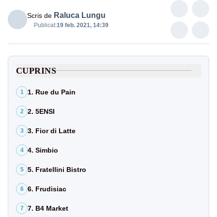
Raluca Lungu
Scris de
Publicat:
19 feb. 2021, 14:39
CUPRINS
1. Rue du Pain
1
2. 5ENSI
2
3. Fior di Latte
3
4. Simbio
4
5. Fratellini Bistro
5
6. Frudisiac
6
7. B4 Market
7