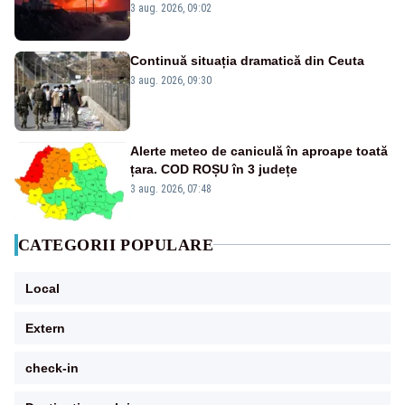
evacuate pe mare, drumuri blocate de
3 aug. 2026, 09:02
flăcări
Continuă situația dramatică din Ceuta
3 aug. 2026, 09:30
Alerte meteo de caniculă în aproape toată
țara. COD ROȘU în 3 județe
3 aug. 2026, 07:48
CATEGORII POPULARE
Local
Extern
check-in