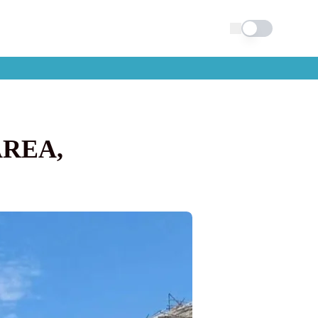
Schimba tema
AREA,