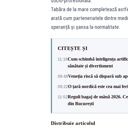
socio-profesională.
Tabăra de la mare completează astfel 
arată cum parteneriatele dintre mediu
speranță și șansa la normalitate.
CITEȘTE ȘI
Cum schimbă inteligența artifici
11:18
sănătate și divertisment
Veneția riscă să dispară sub ap
09:48
O țară nordică este cea mai fer
09:22
Reguli bagaj de mână 2026. Ce o
11:52
din București
Distribuie articolul