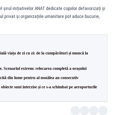
șirul inițiativelor ANAT dedicate copiilor defavorizați și
l privat și organizațiile umanitare pot aduce bucurie,
ală viața de zi cu zi: de la cumpărături și muncă la
e. Scenariul extrem: relocarea completă a orașului
icită din lume pentru al nouălea an consecutiv
biecte sunt interzise și ce s-a schimbat pe aeroporturile