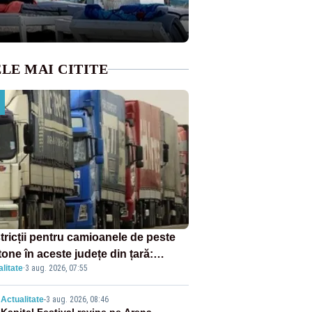
LE MAI CITITE
tricții pentru camioanele de peste
tone în aceste județe din țară:
litate
·
3 aug. 2026, 07:55
ulația este interzisă luni, între orele
0 și 20:00
Actualitate
-
3 aug. 2026, 08:46