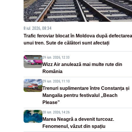
8 iul. 2026, 08:34
Trafic feroviar blocat în Moldova după defectare
unui tren. Sute de călători sunt afectați
29 iun. 2026, 12:33
Wizz Air anulează mai multe rute din
România
29 iun. 2026, 11:10
Trenuri suplimentare între Constanța și
Mangalia pentru festivalul „Beach
Please”
28 iun. 2026, 14:26
Marea Neagră a devenit turcoaz.
Fenomenul, văzut din spațiu