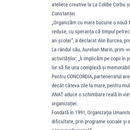
ateliere creative la La Colibe Corbu 
Constanței.
„Organizăm cu mare bucurie o nouă ta
reduse, cu speranța că timpul petrec
an școlar”, a declarat Alin Burcea, p
La rândul său, Aurelian Marin, prim-v
activităților: „Îi implicăm pe copii î
lor să fie una complexă și memorabil
Pentru CONCORDIA, parteneriatul are
decât câteva zile la mare, pentru mul
ANAT aduce o schimbare reală în viețil
organizației.
Fondată în 1991, Organizația Umanitară
dificultate, prin programe sociale și 