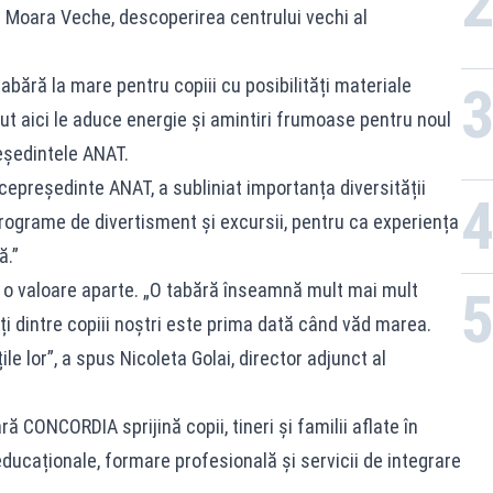
și Moara Veche, descoperirea centrului vechi al
bără la mare pentru copiii cu posibilități materiale
ut aici le aduce energie și amintiri frumoase pentru noul
reședintele ANAT.
icepreședinte ANAT, a subliniat importanța diversității
n programe de divertisment și excursii, pentru ca experiența
ă.”
 o valoare aparte. „O tabără înseamnă mult mai mult
ți dintre copiii noștri este prima dată când văd marea.
e lor”, a spus Nicoleta Golai, director adjunct al
 CONCORDIA sprijină copii, tineri și familii aflate în
educaționale, formare profesională și servicii de integrare