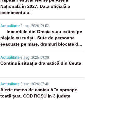
2
Kapital Festival revine pe Arena
Națională în 2027. Data oficială a
evenimentului
3
Actualitate
-
3 aug. 2026, 09:02
Incendiile din Grecia s-au extins pe
plajele cu turiști. Sute de persoane
evacuate pe mare, drumuri blocate de
flăcări
4
Actualitate
-
3 aug. 2026, 09:30
Continuă situația dramatică din Ceuta
5
Actualitate
-
3 aug. 2026, 07:48
Alerte meteo de caniculă în aproape
toată țara. COD ROȘU în 3 județe