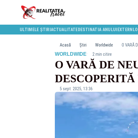
ULTIMELE ȘTIRI
ACTUALITATE
DESTINATIA ANULUI
EXTERN
LO
Acasă
Știri
Worldwide
O VARĂ D
·
WORLDWIDE
2 min citire
O VARĂ DE NEU
DESCOPERITĂ
5 sept. 2025, 13:36