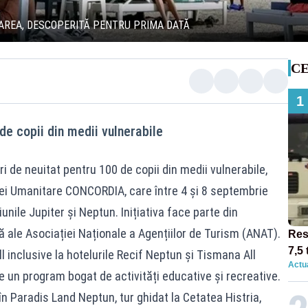
MAREA, DESCOPERITĂ PENTRU PRIMA DATĂ
CE
1
de copii din medii vulnerabile
i de neuitat pentru 100 de copii din medii vulnerabile,
iei Umanitare CONCORDIA, care între 4 și 8 septembrie
țiunile Jupiter și Neptun. Inițiativa face parte din
ă ale Asociației Naționale a Agențiilor de Turism (ANAT).
Res
7,5 
l inclusive la hotelurile Recif Neptun și Tismana All
Actua
circ
de un program bogat de activități educative și recreative.
12:0
n Paradis Land Neptun, tur ghidat la Cetatea Histria,