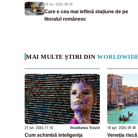
24 iun. 2026, 08:49
Care e cea mai ieftină stațiune de pe
litoralul românesc
MAI MULTE ȘTIRI DIN
WORLDWID
21 iun. 2026, 11:18
Realitatea Travel
18 apr. 2026, 09:48
Cum schimbă inteligența
Veneția riscă