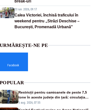
break-uri
23 iun. 2026, 09:17
Calea Victoriei, închisă traficului în
weekend pentru „Străzi Deschise –
București, Promenadă Urbană"
URMĂREȘTE-NE PE
Facebook
POPULAR
Restricții pentru camioanele de peste 7,5
tone în aceste județe din țară: circulația
este interzisă luni, între orele 12:00 și
3 aug. 2026, 07:55
20:00