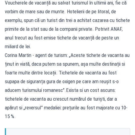
Voucherele de vacanță au salvat turismul în ultimii ani, fie că
vorbim de mare sau de munte. Hotelierii de pe litoral, de
exemplu, spun că un turist din trei a achitat cazarea cu tichete
primite de la stat sau de la companii private. Potrivit ANAF,
anul trecut au fost emise tichete de vacanță de peste un
miliard de lei.
Corina Martin - agent de turism: „Aceste tichete de vacanta au
ținut in viată, daca putem sa spunem, așa multe destinații si
foarte multe dintre locații. Tichetele de vacanta au fost
supapa de siguranța gura de oxigen pe care am reușit s-o
aducem turismului romanesc".Exista si un cost ascuns:
tichetele de vacanta au crescut numărul de turiști, dar a
apărut si „reversul” medaliei: prețurile au fost majorate cu 10-
15 %.