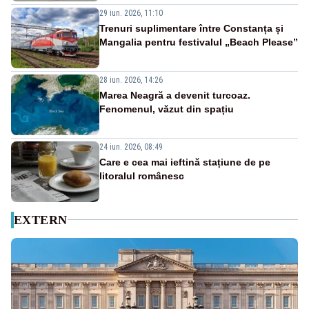
29 iun. 2026, 11:10
Trenuri suplimentare între Constanța și
Mangalia pentru festivalul „Beach Please”
28 iun. 2026, 14:26
Marea Neagră a devenit turcoaz.
Fenomenul, văzut din spațiu
24 iun. 2026, 08:49
Care e cea mai ieftină stațiune de pe
litoralul românesc
EXTERN