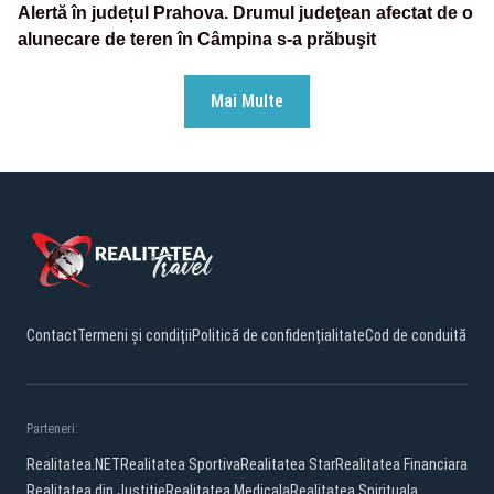
Alertă în județul Prahova. Drumul judeţean afectat de o
alunecare de teren în Câmpina s-a prăbuşit
Mai Multe
Contact
Termeni și condiții
Politică de confidențialitate
Cod de conduită
Parteneri:
Realitatea.NET
Realitatea Sportiva
Realitatea Star
Realitatea Financiara
Realitatea din Justitie
Realitatea Medicala
Realitatea Spirituala