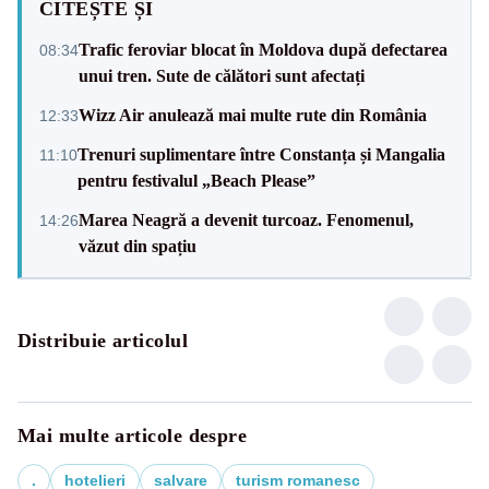
CITEȘTE ȘI
Trafic feroviar blocat în Moldova după defectarea
08:34
unui tren. Sute de călători sunt afectați
Wizz Air anulează mai multe rute din România
12:33
Trenuri suplimentare între Constanța și Mangalia
11:10
pentru festivalul „Beach Please”
Marea Neagră a devenit turcoaz. Fenomenul,
14:26
văzut din spațiu
Distribuie articolul
Mai multe articole despre
.
hotelieri
salvare
turism romanesc