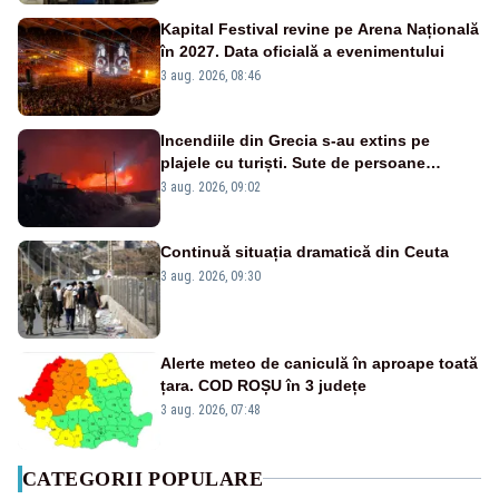
Kapital Festival revine pe Arena Națională
în 2027. Data oficială a evenimentului
3 aug. 2026, 08:46
Incendiile din Grecia s-au extins pe
plajele cu turiști. Sute de persoane
evacuate pe mare, drumuri blocate de
3 aug. 2026, 09:02
flăcări
Continuă situația dramatică din Ceuta
3 aug. 2026, 09:30
Alerte meteo de caniculă în aproape toată
țara. COD ROȘU în 3 județe
3 aug. 2026, 07:48
CATEGORII POPULARE