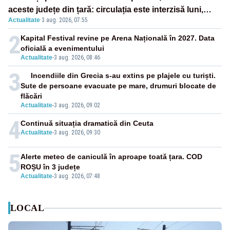
aceste județe din țară: circulația este interzisă luni,
Actualitate
·
3 aug. 2026, 07:55
între orele 12:00 și 20:00
2
Kapital Festival revine pe Arena Națională în 2027. Data
oficială a evenimentului
Actualitate
-
3 aug. 2026, 08:46
3
Incendiile din Grecia s-au extins pe plajele cu turiști.
Sute de persoane evacuate pe mare, drumuri blocate de
flăcări
Actualitate
-
3 aug. 2026, 09:02
4
Continuă situația dramatică din Ceuta
Actualitate
-
3 aug. 2026, 09:30
5
Alerte meteo de caniculă în aproape toată țara. COD
ROȘU în 3 județe
Actualitate
-
3 aug. 2026, 07:48
LOCAL