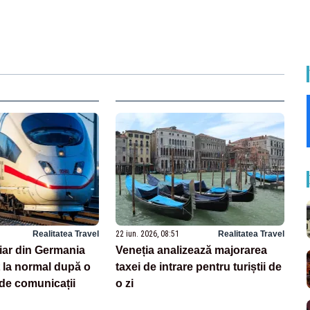
Realitatea Travel
22 iun. 2026, 08:51
Realitatea Travel
viar din Germania
Veneția analizează majorarea
t la normal după o
taxei de intrare pentru turiștii de
de comunicații
o zi