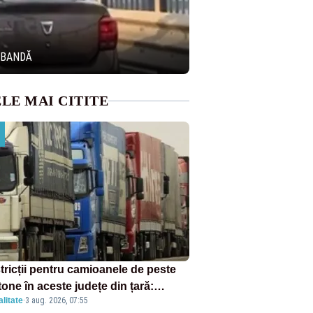
Ă BANDĂ
LE MAI CITITE
tricții pentru camioanele de peste
tone în aceste județe din țară:
litate
·
3 aug. 2026, 07:55
ulația este interzisă luni, între orele