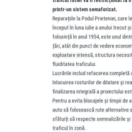
traficul rutier va fi restricționat la
printr-un sistem semaforizat.
Reparațiile la Podul Prieteniei, care 
început în luna iulie a anului trecut 
folosință în anul 1954, este unul din
țări, atât din punct de vedere econom
exploatare intensă, structura necesit
fluiditatea traficului.
Lucrările includ refacerea completă a
înlocuirea rosturilor de dilatare și rea
finalizarea integrală a proiectului es
Pentru a evita blocajele și timpii de
auto să folosească rute alternative s
sfătuiți să respecte semnalizările și
traficul în zonă.