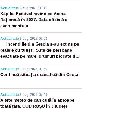
0 și 20:00
2
Actualitate
-
3 aug. 2026, 08:46
Kapital Festival revine pe Arena
Națională în 2027. Data oficială a
evenimentului
3
Actualitate
-
3 aug. 2026, 09:02
Incendiile din Grecia s-au extins pe
plajele cu turiști. Sute de persoane
evacuate pe mare, drumuri blocate de
flăcări
4
Actualitate
-
3 aug. 2026, 09:30
Continuă situația dramatică din Ceuta
5
Actualitate
-
3 aug. 2026, 07:48
Alerte meteo de caniculă în aproape
toată țara. COD ROȘU în 3 județe