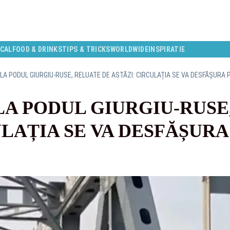
CAL
FOOD & DRINKS
TIPS & TRICKS
WORLDWIDE
INSPIRATIE
 LA PODUL GIURGIU-RUSE, RELUATE DE ASTĂZI: CIRCULAȚIA SE VA DESFĂȘURA 
LA PODUL GIURGIU-RUSE
ULAȚIA SE VA DESFĂȘURA