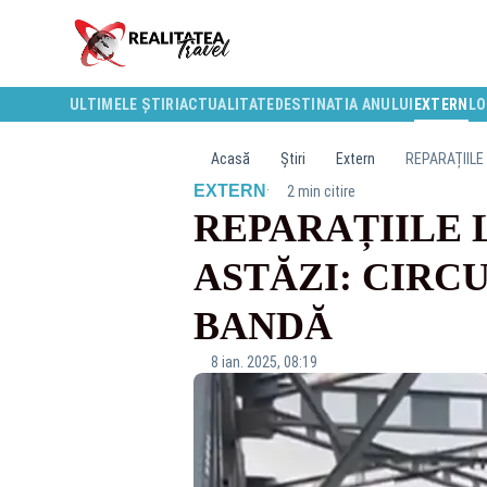
ULTIMELE ȘTIRI
ACTUALITATE
DESTINATIA ANULUI
EXTERN
LO
Acasă
Știri
Extern
REPARAȚIILE
·
EXTERN
2 min citire
REPARAȚIILE 
ASTĂZI: CIRC
BANDĂ
8 ian. 2025, 08:19