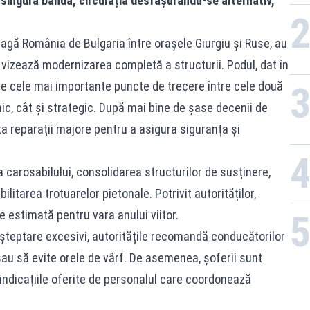
 o singură bandă, circulația desfășurându-se alternativ,
12:0
leagă România de Bulgaria între orașele Giurgiu și Ruse, au
și vizează modernizarea completă a structurii. Podul, dat în
tre cele mai importante puncte de trecere între cele două
ic, cât și strategic. După mai bine de șase decenii de
a reparații majore pentru a asigura siguranța și
 carosabilului, consolidarea structurilor de susținere,
bilitarea trotuarelor pietonale. Potrivit autorităților,
te estimată pentru vara anului viitor.
 așteptare excesivi, autoritățile recomandă conducătorilor
au să evite orele de vârf. De asemenea, șoferii sunt
 indicațiile oferite de personalul care coordonează