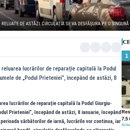
, RELUATE DE ASTĂZI: CIRCULAȚIA SE VA DESFĂȘURA PE O SINGUR
CE
1
 reluarea lucrărilor de reparație capitală la Podul
umele de „Podul Prieteniei”, începând de astăzi, 8
rea lucrărilor de reparație capitală la Podul Giurgiu-
ul Prieteniei”, începând de astăzi, 8 ianuarie, începând
Res
7,5 
erioada sărbătorilor de iarnă, lucrările vor continua, iar
Actua
circ