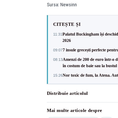
Sursa: Newsinn
CITEȘTE ȘI
Palatul Buckingham își deschide 
11:31
2026
7 insule grecești perfecte pent
09:07
Amenzi de 200 de euro într-o des
08:13
în costum de baie sau la bustul 
Nor toxic de fum, la Atena. Auto
15:26
Distribuie articolul
Mai multe articole despre