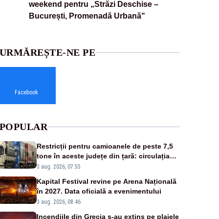
weekend pentru „Străzi Deschise –
București, Promenadă Urbană"
URMĂREȘTE-NE PE
Facebook
POPULAR
Restricții pentru camioanele de peste 7,5
tone în aceste județe din țară: circulația
este interzisă luni, între orele 12:00 și
3 aug. 2026, 07:55
20:00
Kapital Festival revine pe Arena Națională
în 2027. Data oficială a evenimentului
3 aug. 2026, 08:46
Incendiile din Grecia s-au extins pe plajele