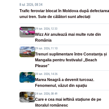
8 iul. 2026, 08:34
Trafic feroviar blocat în Moldova după defectare
unui tren. Sute de călători sunt afectați
29 iun. 2026, 12:33
Wizz Air anulează mai multe rute din
România
29 iun. 2026, 11:10
Trenuri suplimentare între Constanța și
Mangalia pentru festivalul „Beach
Please”
28 iun. 2026, 14:26
Marea Neagră a devenit turcoaz.
Fenomenul, văzut din spațiu
24 iun. 2026, 08:49
Care e cea mai ieftină stațiune de pe
litoralul românesc