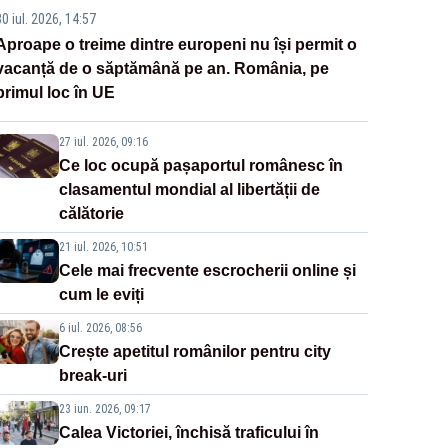
0 iul. 2026, 14:57
Aproape o treime dintre europeni nu își permit o
vacanță de o săptămână pe an. România, pe
primul loc în UE
27 iul. 2026, 09:16
Ce loc ocupă pașaportul românesc în
clasamentul mondial al libertății de
călătorie
21 iul. 2026, 10:51
Cele mai frecvente escrocherii online și
cum le eviți
6 iul. 2026, 08:56
Crește apetitul românilor pentru city
break-uri
23 iun. 2026, 09:17
Calea Victoriei, închisă traficului în