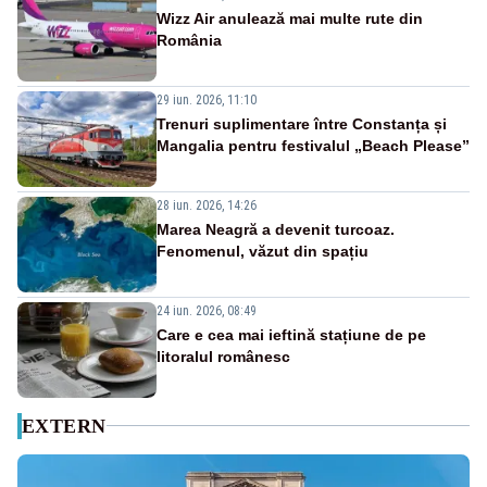
Wizz Air anulează mai multe rute din
România
29 iun. 2026, 11:10
Trenuri suplimentare între Constanța și
Mangalia pentru festivalul „Beach Please”
28 iun. 2026, 14:26
Marea Neagră a devenit turcoaz.
Fenomenul, văzut din spațiu
24 iun. 2026, 08:49
Care e cea mai ieftină stațiune de pe
litoralul românesc
EXTERN