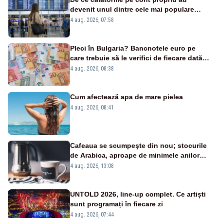
devenit unul dintre cele mai populare
trenduri în 2026
4 aug. 2026, 07:58
Pleci în Bulgaria? Bancnotele euro pe
care trebuie să le verifici de fiecare dată
când ți se dă restul
4 aug. 2026, 08:38
Cum afectează apa de mare pielea
4 aug. 2026, 08:41
Cafeaua se scumpeşte din nou; stocurile
de Arabica, aproape de minimele anilor
'90 (analiză)
4 aug. 2026, 13:08
UNTOLD 2026, line-up complet. Ce artiști
sunt programați în fiecare zi
4 aug. 2026, 07:44