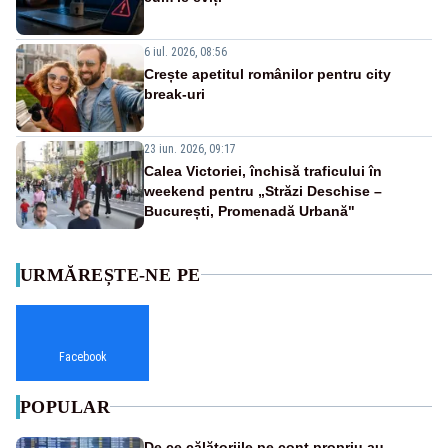
6 iul. 2026, 08:56
Crește apetitul românilor pentru city
break-uri
23 iun. 2026, 09:17
Calea Victoriei, închisă traficului în
weekend pentru „Străzi Deschise –
București, Promenadă Urbană"
URMĂREȘTE-NE PE
Facebook
POPULAR
De ce călătoriile pe cont propriu au