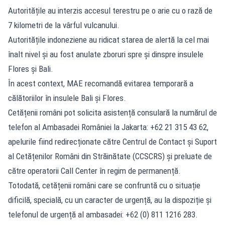
Autoritățile au interzis accesul terestru pe o arie cu o rază de
7 kilometri de la vârful vulcanului.
Autoritățile indoneziene au ridicat starea de alertă la cel mai
înalt nivel și au fost anulate zboruri spre și dinspre insulele
Flores și Bali.
În acest context, MAE recomandă evitarea temporară a
călătoriilor în insulele Bali și Flores.
Cetățenii români pot solicita asistență consulară la numărul de
telefon al Ambasadei României la Jakarta: +62 21 315 43 62,
apelurile fiind redirecționate către Centrul de Contact și Suport
al Cetățenilor Români din Străinătate (CCSCRS) și preluate de
către operatorii Call Center în regim de permanență.
Totodată, cetățenii români care se confruntă cu o situație
dificilă, specială, cu un caracter de urgență, au la dispoziție și
telefonul de urgență al ambasadei: +62 (0) 811 1216 283.