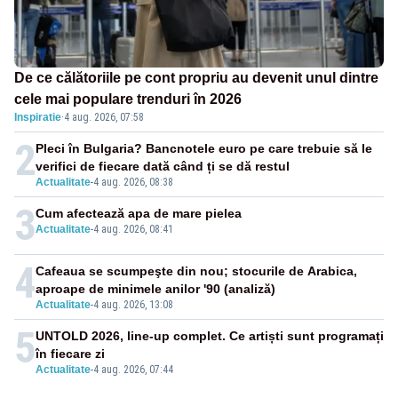
De ce călătoriile pe cont propriu au devenit unul dintre
cele mai populare trenduri în 2026
Inspiratie
·
4 aug. 2026, 07:58
2
Pleci în Bulgaria? Bancnotele euro pe care trebuie să le
verifici de fiecare dată când ți se dă restul
Actualitate
-
4 aug. 2026, 08:38
3
Cum afectează apa de mare pielea
Actualitate
-
4 aug. 2026, 08:41
4
Cafeaua se scumpeşte din nou; stocurile de Arabica,
aproape de minimele anilor '90 (analiză)
Actualitate
-
4 aug. 2026, 13:08
5
UNTOLD 2026, line-up complet. Ce artiști sunt programați
în fiecare zi
Actualitate
-
4 aug. 2026, 07:44