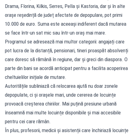
Drama, Florina, Kilkis, Serres, Pella și Kastoria, dar și în alte
orașe reședință de județ afectate de depopulare, pot primi
10.000 de euro. Suma este aceeași indiferent dacă mutarea
se face într-un sat mic sau într-un oraș mai mare.
Programul se adresează mai multor categorii: angajați care
pot lucra de la distanță, pensionari, tineri proaspăt absolvenți
care doresc să rămână în regiune, dar și greci din diaspora. O
parte din bani se acordă anticipat pentru a facilita acoperirea
cheltuielilor inițiale de mutare.
Autoritățile subliniază că relocarea ajută nu doar zonele
depopulate, ci și orașele mari, unde cererea de locuințe
provoacă creșterea chiriilor. Mai puțină presiune urbană
înseamnă mai multe locuințe disponibile și mai accesibile
pentru cei care rămân.
În plus, profesorii, medicii și asistenții care închiriază locuințe