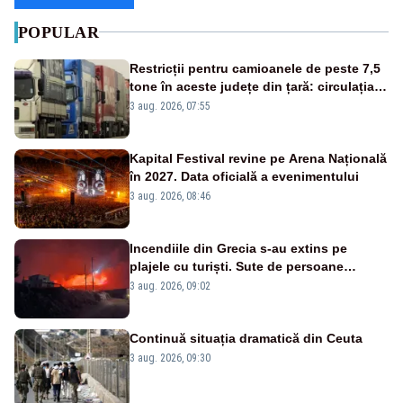
POPULAR
Restricții pentru camioanele de peste 7,5
tone în aceste județe din țară: circulația
este interzisă luni, între orele 12:00 și
3 aug. 2026, 07:55
20:00
Kapital Festival revine pe Arena Națională
în 2027. Data oficială a evenimentului
3 aug. 2026, 08:46
Incendiile din Grecia s-au extins pe
plajele cu turiști. Sute de persoane
evacuate pe mare, drumuri blocate de
3 aug. 2026, 09:02
flăcări
Continuă situația dramatică din Ceuta
3 aug. 2026, 09:30