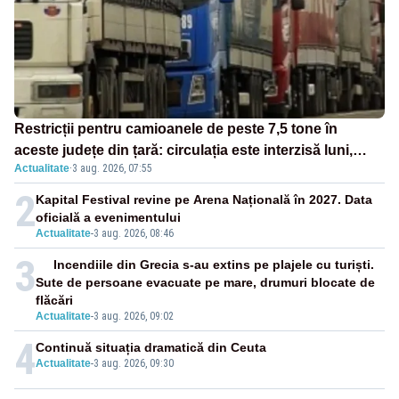
Restricții pentru camioanele de peste 7,5 tone în
aceste județe din țară: circulația este interzisă luni,
Actualitate
·
3 aug. 2026, 07:55
între orele 12:00 și 20:00
2
Kapital Festival revine pe Arena Națională în 2027. Data
oficială a evenimentului
Actualitate
-
3 aug. 2026, 08:46
3
Incendiile din Grecia s-au extins pe plajele cu turiști.
Sute de persoane evacuate pe mare, drumuri blocate de
flăcări
Actualitate
-
3 aug. 2026, 09:02
4
Continuă situația dramatică din Ceuta
Actualitate
-
3 aug. 2026, 09:30