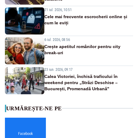
21 iul. 2026, 10:51
Cele mai frecvente escrocherii online și
cum le eviți
6 iul. 2026, 08:56
Crește apetitul românilor pentru city
break-uri
23 iun. 2026, 09:17
Calea Victoriei, închisă traficului în
weekend pentru „Străzi Deschise –
București, Promenadă Urbană"
URMĂREȘTE-NE PE
Facebook