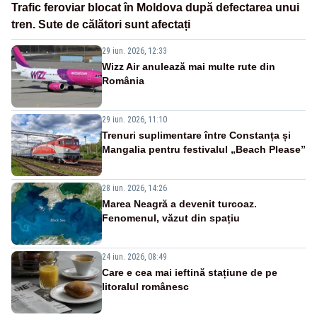
Trafic feroviar blocat în Moldova după defectarea unui
tren. Sute de călători sunt afectați
29 iun. 2026, 12:33
Wizz Air anulează mai multe rute din
România
29 iun. 2026, 11:10
Trenuri suplimentare între Constanța și
Mangalia pentru festivalul „Beach Please”
28 iun. 2026, 14:26
Marea Neagră a devenit turcoaz.
Fenomenul, văzut din spațiu
24 iun. 2026, 08:49
Care e cea mai ieftină stațiune de pe
litoralul românesc