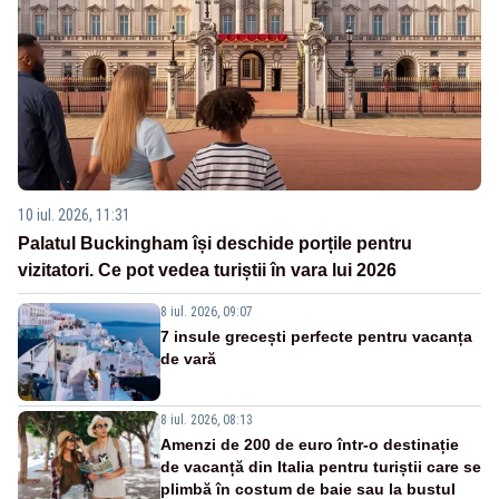
10 iul. 2026, 11:31
Palatul Buckingham își deschide porțile pentru
vizitatori. Ce pot vedea turiștii în vara lui 2026
8 iul. 2026, 09:07
7 insule grecești perfecte pentru vacanța
de vară
8 iul. 2026, 08:13
Amenzi de 200 de euro într-o destinație
de vacanță din Italia pentru turiștii care se
plimbă în costum de baie sau la bustul