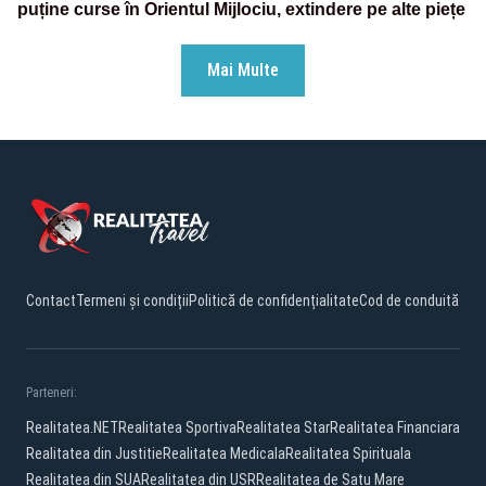
puține curse în Orientul Mijlociu, extindere pe alte piețe
Mai Multe
Contact
Termeni și condiții
Politică de confidențialitate
Cod de conduită
Parteneri:
Realitatea.NET
Realitatea Sportiva
Realitatea Star
Realitatea Financiara
Realitatea din Justitie
Realitatea Medicala
Realitatea Spirituala
Realitatea din SUA
Realitatea din USR
Realitatea de Satu Mare