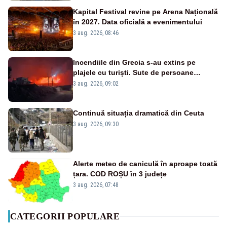
Kapital Festival revine pe Arena Națională
în 2027. Data oficială a evenimentului
3 aug. 2026, 08:46
Incendiile din Grecia s-au extins pe
plajele cu turiști. Sute de persoane
evacuate pe mare, drumuri blocate de
3 aug. 2026, 09:02
flăcări
Continuă situația dramatică din Ceuta
3 aug. 2026, 09:30
Alerte meteo de caniculă în aproape toată
țara. COD ROȘU în 3 județe
3 aug. 2026, 07:48
CATEGORII POPULARE