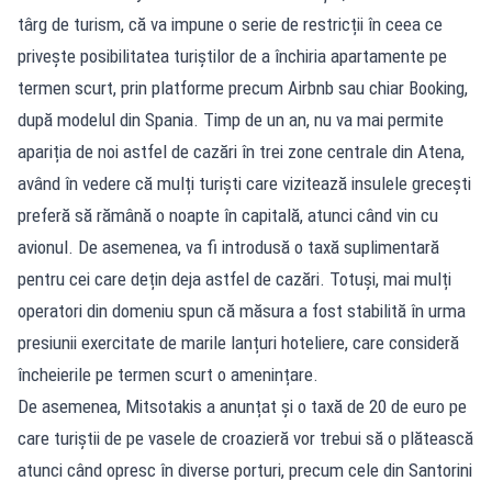
târg de turism, că va impune o serie de restricții în ceea ce
privește posibilitatea turiștilor de a închiria apartamente pe
termen scurt, prin platforme precum Airbnb sau chiar Booking,
după modelul din Spania. Timp de un an, nu va mai permite
apariția de noi astfel de cazări în trei zone centrale din Atena,
având în vedere că mulți turiști care vizitează insulele grecești
preferă să rămână o noapte în capitală, atunci când vin cu
avionul. De asemenea, va fi introdusă o taxă suplimentară
pentru cei care dețin deja astfel de cazări. Totuși, mai mulți
operatori din domeniu spun că măsura a fost stabilită în urma
presiunii exercitate de marile lanțuri hoteliere, care consideră
încheierile pe termen scurt o amenințare.
De asemenea, Mitsotakis a anunțat și o taxă de 20 de euro pe
care turiștii de pe vasele de croazieră vor trebui să o plătească
atunci când opresc în diverse porturi, precum cele din Santorini