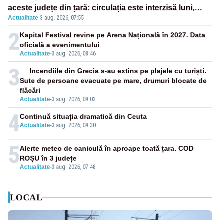
aceste județe din țară: circulația este interzisă luni,
Actualitate
·
3 aug. 2026, 07:55
între orele 12:00 și 20:00
2
Kapital Festival revine pe Arena Națională în 2027. Data
oficială a evenimentului
Actualitate
-
3 aug. 2026, 08:46
3
Incendiile din Grecia s-au extins pe plajele cu turiști.
Sute de persoane evacuate pe mare, drumuri blocate de
flăcări
Actualitate
-
3 aug. 2026, 09:02
4
Continuă situația dramatică din Ceuta
Actualitate
-
3 aug. 2026, 09:30
5
Alerte meteo de caniculă în aproape toată țara. COD
ROȘU în 3 județe
Actualitate
-
3 aug. 2026, 07:48
LOCAL