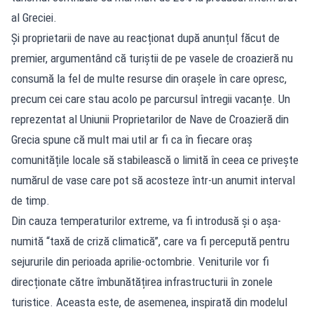
al Greciei.
Și proprietarii de nave au reacționat după anunțul făcut de
premier, argumentând că turiștii de pe vasele de croazieră nu
consumă la fel de multe resurse din orașele în care opresc,
precum cei care stau acolo pe parcursul întregii vacanțe. Un
reprezentat al Uniunii Proprietarilor de Nave de Croazieră din
Grecia spune că mult mai util ar fi ca în fiecare oraș
comunitățile locale să stabilească o limită în ceea ce privește
numărul de vase care pot să acosteze într-un anumit interval
de timp.
Din cauza temperaturilor extreme, va fi introdusă și o așa-
numită “taxă de criză climatică”, care va fi percepută pentru
sejururile din perioada aprilie-octombrie. Veniturile vor fi
direcționate către îmbunătățirea infrastructurii în zonele
turistice. Aceasta este, de asemenea, inspirată din modelul