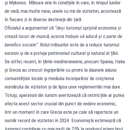
și Mykonos. Măsura vine în condițiile în care, în timpul lunilor
de vară, mai multe nave, unele cu mii de vizitatori, acostează
în fiecare zi în diverse destinații din țară.
Oficialul a argumentat că
“deși turismul sprijină economia și
crează locuri de muncă, acesta trebuie să aducă și o parte de
beneficii sociale”.
Rolul măsurilor este de a reduce turismul
excesiv și de a proteja patrimoniul cultural și natural al țării.
De altfel, recent, în țările mediteraneene, precum Spania, Italia
și Grecia au crescut îngrijorările cu privire la daunele aduse
comunităților locale și mediului înconjurător de creșterea
numărului de vizitatori și de lipsa unor reglementări mai dure.
Totuși, operatorii din turism avertizează că restricțiile ar putea
afecta acest sector crucial din punct de vedere economic,
într-un moment în care Grecia este pe cale să raporteze un
număr record de vizitatori în 2024. Economiștii estimează că
turismul contribuie cu mai mult de 25% la produsul intern brut