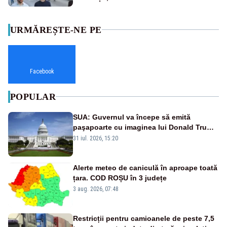
URMĂREȘTE-NE PE
Facebook
POPULAR
SUA: Guvernul va începe să emită
paşapoarte cu imaginea lui Donald Trump
începând cu 8 august
31 iul. 2026, 15:20
Alerte meteo de caniculă în aproape toată
țara. COD ROȘU în 3 județe
3 aug. 2026, 07:48
Restricții pentru camioanele de peste 7,5