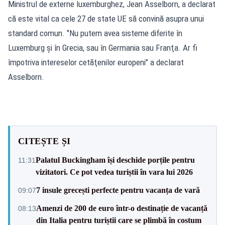
Ministrul de externe luxemburghez, Jean Asselborn, a declarat
că este vital ca cele 27 de state UE să convină asupra unui
standard comun. ‘’Nu putem avea sisteme diferite în
Luxemburg şi în Grecia, sau în Germania sau Franţa. Ar fi
împotriva intereselor cetăţenilor europeni’’ a declarat
Asselborn.
CITEȘTE ȘI
Palatul Buckingham își deschide porțile pentru
11:31
vizitatori. Ce pot vedea turiștii în vara lui 2026
7 insule grecești perfecte pentru vacanța de vară
09:07
Amenzi de 200 de euro într-o destinație de vacanță
08:13
din Italia pentru turiștii care se plimbă în costum