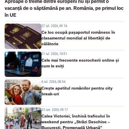
Aproape o treime dintre europeni nu își permit o
vacanță de o săptămână pe an. România, pe primul loc
în UE
27 iul. 2026, 09:16
Ce loc ocupă pașaportul românesc în
clasamentul mondial al libertății de
călătorie
21 iul. 2026, 10:51
Cele mai frecvente escrocherii online și
cum le eviți
6 iul. 2026, 08:56
Crește apetitul românilor pentru city
break-uri
23 iun. 2026, 09:17
Calea Victoriei, închisă traficului în
weekend pentru „Străzi Deschise –
București, Promenadă Urbană"