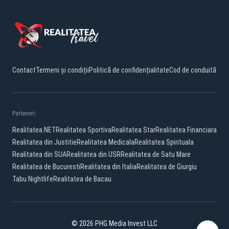
Contact
Termeni și condiții
Politică de confidențialitate
Cod de conduită
Parteneri:
Realitatea.NET
Realitatea Sportiva
Realitatea Star
Realitatea Financiara
Realitatea din Justitie
Realitatea Medicala
Realitatea Spirituala
Realitatea din SUA
Realitatea din USR
Realitatea de Satu Mare
Realitatea de Bucuresti
Realitatea din Italia
Realitatea de Giurgiu
Tabu Nightlife
Realitatea de Bacau
© 2026 PHG Media Invest LLC