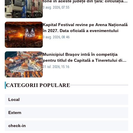
tone în aceste județe din țară: circulația
este interzisă luni, între orele 12:00 și
3 aug. 2026, 07:55
20:00
Kapital Festival revine pe Arena Națională
în 2027. Data oficială a evenimentului
3 aug. 2026, 08:46
Municipiul Braşov intră în competiţia
pentru titlul de Capitală a Tineretului din
România 2028
31 iul. 2026, 15:16
CATEGORII POPULARE
Local
Extern
check-in