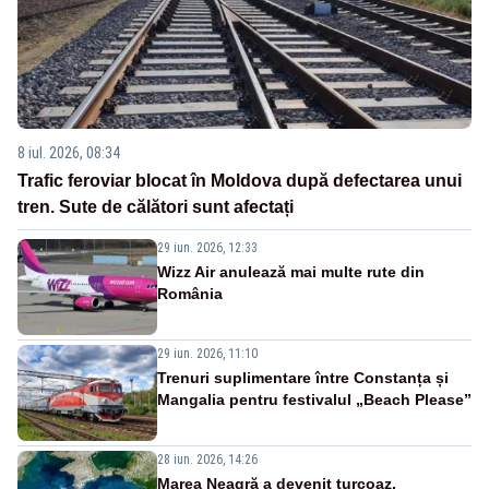
8 iul. 2026, 08:34
Trafic feroviar blocat în Moldova după defectarea unui
tren. Sute de călători sunt afectați
29 iun. 2026, 12:33
Wizz Air anulează mai multe rute din
România
29 iun. 2026, 11:10
Trenuri suplimentare între Constanța și
Mangalia pentru festivalul „Beach Please”
28 iun. 2026, 14:26
Marea Neagră a devenit turcoaz.