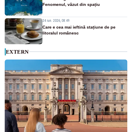
Fenomenul, văzut din spațiu
24 iun. 2026, 08:49
Care e cea mai ieftină stațiune de pe
litoralul românesc
EXTERN