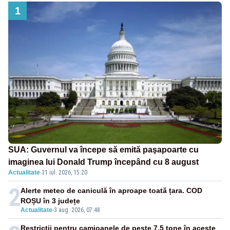
1
SUA: Guvernul va începe să emită paşapoarte cu
imaginea lui Donald Trump începând cu 8 august
Actualitate
·
31 iul. 2026, 15:20
2
Alerte meteo de caniculă în aproape toată țara. COD
ROȘU în 3 județe
Actualitate
-
3 aug. 2026, 07:48
Restricții pentru camioanele de peste 7,5 tone în aceste