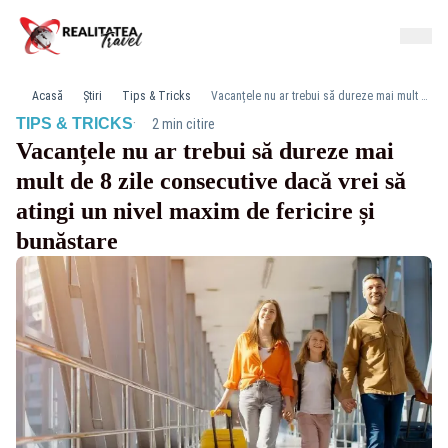
Acasă
Știri
Tips & Tricks
Vacanțele nu ar trebui să dureze mai mult de 8 zile consecutive dacă vrei să atingi un nivel maxim de fericire și bunăstare
·
TIPS & TRICKS
2 min citire
Vacanțele nu ar trebui să dureze mai
mult de 8 zile consecutive dacă vrei să
atingi un nivel maxim de fericire și
bunăstare