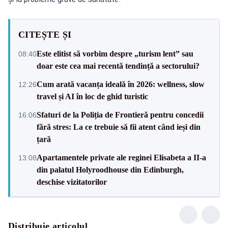
CITEȘTE ȘI
Este elitist să vorbim despre „turism lent” sau
08:40
doar este cea mai recentă tendință a sectorului?
Cum arată vacanța ideală în 2026: wellness, slow
12:26
travel și AI în loc de ghid turistic
Sfaturi de la Poliția de Frontieră pentru concedii
16:06
fără stres: La ce trebuie să fii atent când ieși din
țară
Apartamentele private ale reginei Elisabeta a II-a
13:08
din palatul Holyroodhouse din Edinburgh,
deschise vizitatorilor
Distribuie articolul