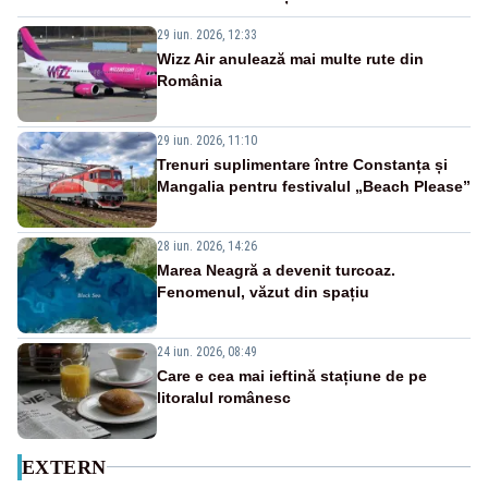
29 iun. 2026, 12:33
Wizz Air anulează mai multe rute din
România
29 iun. 2026, 11:10
Trenuri suplimentare între Constanța și
Mangalia pentru festivalul „Beach Please”
28 iun. 2026, 14:26
Marea Neagră a devenit turcoaz.
Fenomenul, văzut din spațiu
24 iun. 2026, 08:49
Care e cea mai ieftină stațiune de pe
litoralul românesc
EXTERN