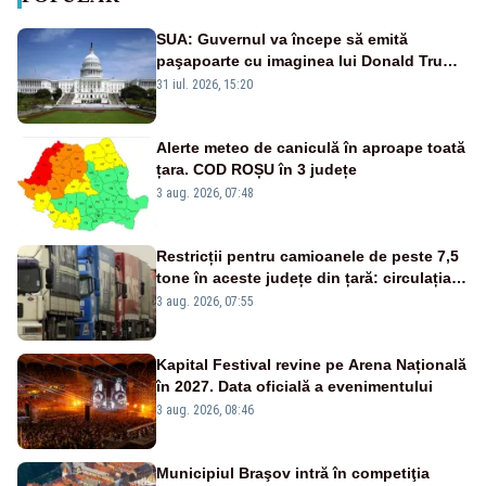
SUA: Guvernul va începe să emită
paşapoarte cu imaginea lui Donald Trump
începând cu 8 august
31 iul. 2026, 15:20
Alerte meteo de caniculă în aproape toată
țara. COD ROȘU în 3 județe
3 aug. 2026, 07:48
Restricții pentru camioanele de peste 7,5
tone în aceste județe din țară: circulația
este interzisă luni, între orele 12:00 și
3 aug. 2026, 07:55
20:00
Kapital Festival revine pe Arena Națională
în 2027. Data oficială a evenimentului
3 aug. 2026, 08:46
Municipiul Braşov intră în competiţia