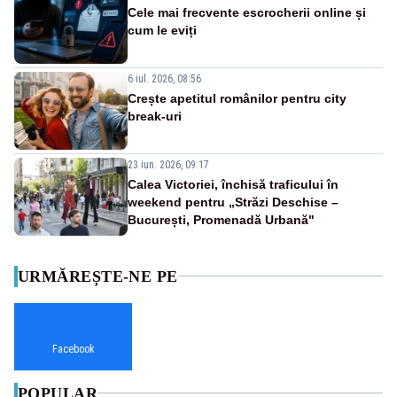
Cele mai frecvente escrocherii online și
cum le eviți
6 iul. 2026, 08:56
Crește apetitul românilor pentru city
break-uri
23 iun. 2026, 09:17
Calea Victoriei, închisă traficului în
weekend pentru „Străzi Deschise –
București, Promenadă Urbană"
URMĂREȘTE-NE PE
Facebook
POPULAR