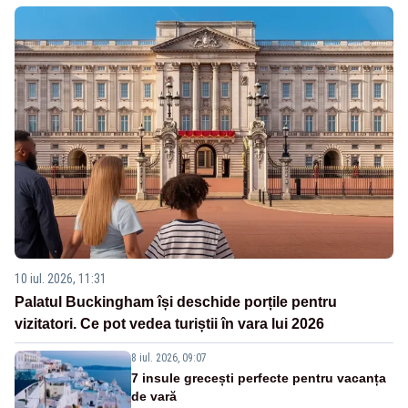
10 iul. 2026, 11:31
Palatul Buckingham își deschide porțile pentru
vizitatori. Ce pot vedea turiștii în vara lui 2026
8 iul. 2026, 09:07
7 insule grecești perfecte pentru vacanța
de vară