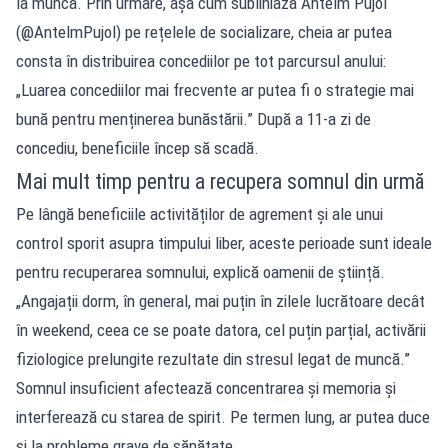
la muncă. Prin urmare, așa cum subliniază Antelm Pujol
(@AntelmPujol) pe rețelele de socializare, cheia ar putea
consta în distribuirea concediilor pe tot parcursul anului:
„Luarea concediilor mai frecvente ar putea fi o strategie mai
bună pentru menținerea bunăstării.” După a 11-a zi de
concediu, beneficiile încep să scadă.
Mai mult timp pentru a recupera somnul din urmă
Pe lângă beneficiile activităților de agrement și ale unui
control sporit asupra timpului liber, aceste perioade sunt ideale
pentru recuperarea somnului, explică oamenii de știință.
„Angajații dorm, în general, mai puțin în zilele lucrătoare decât
în ​​weekend, ceea ce se poate datora, cel puțin parțial, activării
fiziologice prelungite rezultate din stresul legat de muncă.”
Somnul insuficient afectează concentrarea și memoria și
interferează cu starea de spirit. Pe termen lung, ar putea duce
și la probleme grave de sănătate.