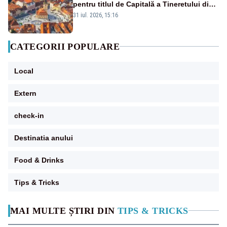
pentru titlul de Capitală a Tineretului din
România 2028
31 iul. 2026, 15:16
CATEGORII POPULARE
Local
Extern
check-in
Destinatia anului
Food & Drinks
Tips & Tricks
MAI MULTE ȘTIRI DIN
TIPS & TRICKS