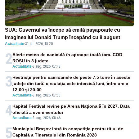
SUA: Guvernul va începe să emită paşapoarte cu
imaginea lui Donald Trump începând cu 8 august
Actualitate
·
31 iul. 2026, 15:20
2
Alerte meteo de caniculă în aproape toată țara. COD
ROȘU în 3 județe
Actualitate
-
3 aug. 2026, 07:48
3
Restricții pentru camioanele de peste 7,5 tone în aceste
județe din țară: circulația este interzisă luni, între orele
12:00 și 20:00
Actualitate
-
3 aug. 2026, 07:55
4
Kapital Festival revine pe Arena Națională în 2027. Data
oficială a evenimentului
Actualitate
-
3 aug. 2026, 08:46
5
Municipiul Braşov intră în competiţia pentru titlul de
Capitală a Tineretului din România 2028