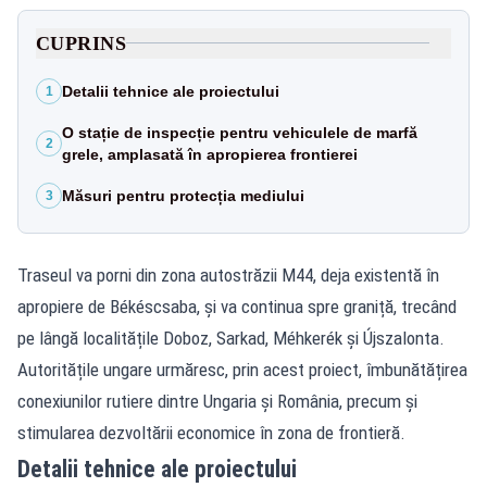
CUPRINS
Detalii tehnice ale proiectului
1
O stație de inspecție pentru vehiculele de marfă
2
grele, amplasată în apropierea frontierei
Măsuri pentru protecția mediului
3
Traseul va porni din zona autostrăzii M44, deja existentă în
apropiere de Békéscsaba, și va continua spre graniță, trecând
pe lângă localitățile Doboz, Sarkad, Méhkerék și Újszalonta.
Autoritățile ungare urmăresc, prin acest proiect, îmbunătățirea
conexiunilor rutiere dintre Ungaria și România, precum și
stimularea dezvoltării economice în zona de frontieră.
Detalii tehnice ale proiectului