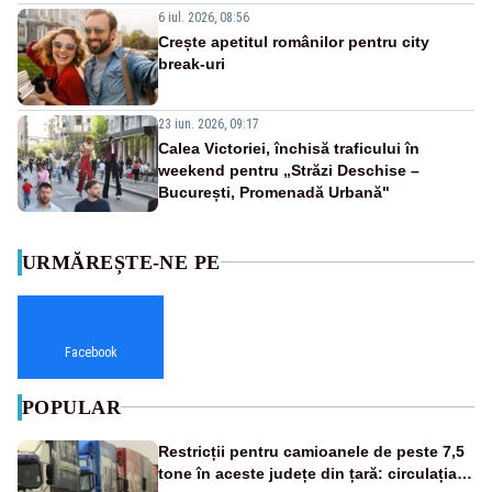
6 iul. 2026, 08:56
Crește apetitul românilor pentru city
break-uri
23 iun. 2026, 09:17
Calea Victoriei, închisă traficului în
weekend pentru „Străzi Deschise –
București, Promenadă Urbană"
URMĂREȘTE-NE PE
Facebook
POPULAR
Restricții pentru camioanele de peste 7,5
tone în aceste județe din țară: circulația