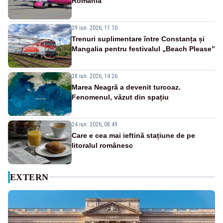
România
29 iun. 2026, 11:10
Trenuri suplimentare între Constanța și
Mangalia pentru festivalul „Beach Please”
28 iun. 2026, 14:26
Marea Neagră a devenit turcoaz.
Fenomenul, văzut din spațiu
24 iun. 2026, 08:49
Care e cea mai ieftină stațiune de pe
litoralul românesc
EXTERN