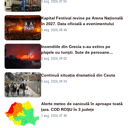
este interzisă luni, între orele 12:00 și
3 aug. 2026, 07:55
20:00
Kapital Festival revine pe Arena Națională
în 2027. Data oficială a evenimentului
3 aug. 2026, 08:46
Incendiile din Grecia s-au extins pe
plajele cu turiști. Sute de persoane
evacuate pe mare, drumuri blocate de
3 aug. 2026, 09:02
flăcări
Continuă situația dramatică din Ceuta
3 aug. 2026, 09:30
Alerte meteo de caniculă în aproape toată
țara. COD ROȘU în 3 județe
3 aug. 2026, 07:48