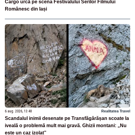
Cargo urcă pe scena Festivalului Serilor Filmului
Românesc din Iași
6 aug. 2026, 13:48
Realitatea Travel
Scandalul inimii desenate pe Transfăgărășan scoate la
iveală o problemă mult mai gravă. Ghizii montani: „Nu
este un caz izolat”