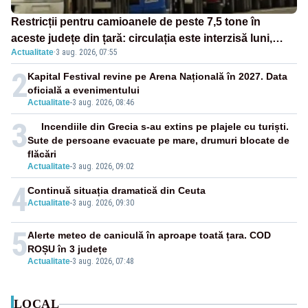
Restricții pentru camioanele de peste 7,5 tone în
aceste județe din țară: circulația este interzisă luni,
Actualitate
·
3 aug. 2026, 07:55
între orele 12:00 și 20:00
2
Kapital Festival revine pe Arena Națională în 2027. Data
oficială a evenimentului
Actualitate
-
3 aug. 2026, 08:46
3
Incendiile din Grecia s-au extins pe plajele cu turiști.
Sute de persoane evacuate pe mare, drumuri blocate de
flăcări
Actualitate
-
3 aug. 2026, 09:02
4
Continuă situația dramatică din Ceuta
Actualitate
-
3 aug. 2026, 09:30
5
Alerte meteo de caniculă în aproape toată țara. COD
ROȘU în 3 județe
Actualitate
-
3 aug. 2026, 07:48
LOCAL