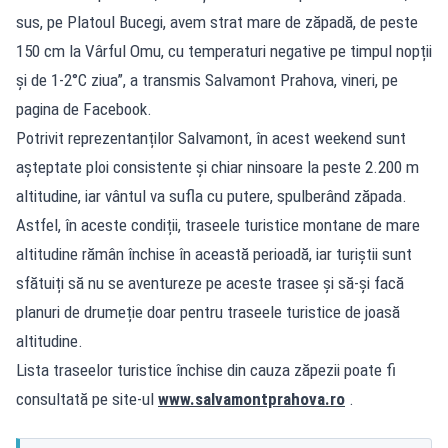
sus, pe Platoul Bucegi, avem strat mare de zăpadă, de peste
150 cm la Vârful Omu, cu temperaturi negative pe timpul nopții
și de 1-2°C ziua”, a transmis Salvamont Prahova, vineri, pe
pagina de Facebook.
Potrivit reprezentanților Salvamont, în acest weekend sunt
așteptate ploi consistente și chiar ninsoare la peste 2.200 m
altitudine, iar vântul va sufla cu putere, spulberând zăpada.
Astfel, în aceste condiții, traseele turistice montane de mare
altitudine rămân închise în această perioadă, iar turiștii sunt
sfătuiți să nu se aventureze pe aceste trasee și să-și facă
planuri de drumeție doar pentru traseele turistice de joasă
altitudine.
Lista traseelor turistice închise din cauza zăpezii poate fi
consultată pe site-ul
www.salvamontprahova.ro
.