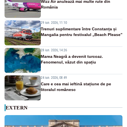
Wizz Air anulează mai multe rute din
România
29 iun. 2026, 11:10
Trenuri suplimentare între Constanța și
Mangalia pentru festivalul „Beach Please”
28 iun. 2026, 14:26
Marea Neagră a devenit turcoaz.
Fenomenul, văzut din spațiu
24 iun. 2026, 08:49
Care e cea mai ieftină stațiune de pe
litoralul românesc
EXTERN