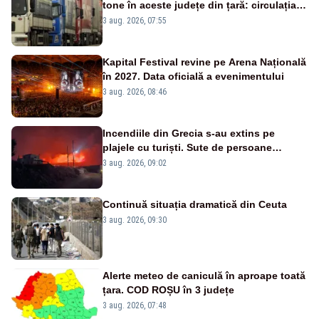
tone în aceste județe din țară: circulația
este interzisă luni, între orele 12:00 și
3 aug. 2026, 07:55
20:00
Kapital Festival revine pe Arena Națională
în 2027. Data oficială a evenimentului
3 aug. 2026, 08:46
Incendiile din Grecia s-au extins pe
plajele cu turiști. Sute de persoane
evacuate pe mare, drumuri blocate de
3 aug. 2026, 09:02
flăcări
Continuă situația dramatică din Ceuta
3 aug. 2026, 09:30
Alerte meteo de caniculă în aproape toată
țara. COD ROȘU în 3 județe
3 aug. 2026, 07:48