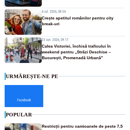
6 iul. 2026, 08:56
Crește apetitul românilor pentru city
break-uri
23 iun. 2026, 09:17
Calea Victoriei, închisă traficului în
weekend pentru „Străzi Deschise –
București, Promenadă Urbană"
URMĂREȘTE-NE PE
Facebook
POPULAR
Restricții pentru camioanele de peste 7,5