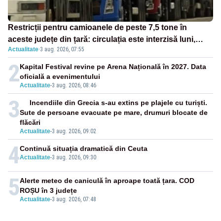
Restricții pentru camioanele de peste 7,5 tone în
aceste județe din țară: circulația este interzisă luni,
Actualitate
·
3 aug. 2026, 07:55
între orele 12:00 și 20:00
2
Kapital Festival revine pe Arena Națională în 2027. Data
oficială a evenimentului
Actualitate
-
3 aug. 2026, 08:46
3
Incendiile din Grecia s-au extins pe plajele cu turiști.
Sute de persoane evacuate pe mare, drumuri blocate de
flăcări
Actualitate
-
3 aug. 2026, 09:02
4
Continuă situația dramatică din Ceuta
Actualitate
-
3 aug. 2026, 09:30
5
Alerte meteo de caniculă în aproape toată țara. COD
ROȘU în 3 județe
Actualitate
-
3 aug. 2026, 07:48