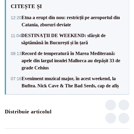
CITEȘTE ȘI
Etna a erupt din nou: restricții pe aeroportul din
12:20
Catania, zboruri deviate
DESTINAȚII DE WEEKEND: sfârșit de
11:04
săptămână în București și în țară
Record de temperatură în Marea Mediterană:
08:13
apele din largul insulei Mallorca au depășit 33 de
grade Celsius
Eveniment muzical major, în acest weekend, la
07:16
Buftea. Nick Cave & The Bad Seeds, cap de afiș
Distribuie articolul