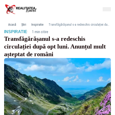
Acasă
Știri
Inspiratie
Transfăgărășanul s-a redeschis circulației după opt luni. Anunțul mult așteptat de români
·
INSPIRATIE
1 min citire
Transfăgărășanul s-a redeschis
circulației după opt luni. Anunțul mult
așteptat de români