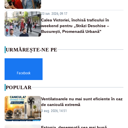
23 iun. 2026, 09:17
Calea Victoriei, închisă traficului în
weekend pentru „Străzi Deschise –
București, Promenadă Urbană"
URMĂREȘTE-NE PE
Facebook
POPULAR
Ventilatoarele nu mai sunt eficiente în caz
de caniculă extremă
3 aug. 2026, 14:51
Estonia, desemnată cea mai bună