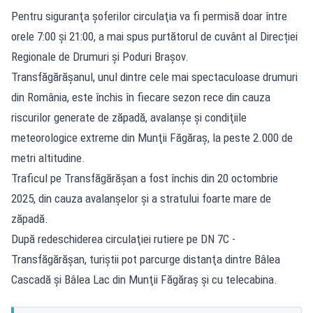
Pentru siguranţa şoferilor circulaţia va fi permisă doar între
orele 7:00 şi 21:00, a mai spus purtătorul de cuvânt al Direcției
Regionale de Drumuri și Poduri Brașov.
Transfăgărăşanul, unul dintre cele mai spectaculoase drumuri
din România, este închis în fiecare sezon rece din cauza
riscurilor generate de zăpadă, avalanşe şi condiţiile
meteorologice extreme din Munţii Făgăraş, la peste 2.000 de
metri altitudine.
Traficul pe Transfăgărăşan a fost închis din 20 octombrie
2025, din cauza avalanşelor şi a stratului foarte mare de
zăpadă.
După redeschiderea circulaţiei rutiere pe DN 7C -
Transfăgărăşan, turiştii pot parcurge distanţa dintre Bâlea
Cascadă şi Bâlea Lac din Munţii Făgăraş şi cu telecabina.