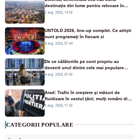
destinație din lume pentru relocare în
2026
3 aug. 2026, 14:58
UNTOLD 2026, line-up complet. Ce artiști
sunt programați în fiecare zi
4 aug. 2026, 07:44
De ce călătoriile pe cont propriu au
devenit unul dintre cele mai populare
trenduri în 2026
4 aug. 2026, 07:58
Arad: Trafic în creştere şi măsuri de
fluidizare în vestul ţării; mulţi români din
Europa vin în concedii
3 aug. 2026, 11:42
CATEGORII POPULARE