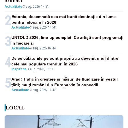
extremă
Actualitate
·
3 aug. 2026, 14:51
2
Estonia, desemnată cea mai bună destinație din lume
pentru relocare în 2026
Actualitate
-
3 aug. 2026, 14:58
3
UNTOLD 2026, line-up complet. Ce artiști sunt programați
în fiecare zi
Actualitate
-
4 aug. 2026, 07:44
4
De ce călătoriile pe cont propriu au devenit unul dintre
cele mai populare trenduri în 2026
Inspiratie
-
4 aug. 2026, 07:58
5
Arad: Trafic în creştere şi măsuri de fluidizare în vestul
ţării; mulţi români din Europa vin în concedii
Actualitate
-
3 aug. 2026, 11:42
LOCAL