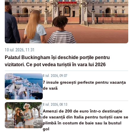
10 iul. 2026, 11:31
Palatul Buckingham își deschide porțile pentru
vizitatori. Ce pot vedea turiștii în vara lui 2026
8 iul. 2026, 09:07
7 insule grecești perfecte pentru vacanța
de vară
8 iul. 2026, 08:13
Amenzi de 200 de euro într-o destinație
de vacanță din Italia pentru turiștii care se
plimbă în costum de baie sau la bustul
gol