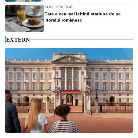
24 iun. 2026, 08:49
Care e cea mai ieftină stațiune de pe
litoralul românesc
EXTERN