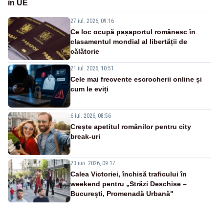
în UE
27 iul. 2026, 09:16
Ce loc ocupă pașaportul românesc în
clasamentul mondial al libertății de
călătorie
21 iul. 2026, 10:51
Cele mai frecvente escrocherii online și
cum le eviți
6 iul. 2026, 08:56
Crește apetitul românilor pentru city
break-uri
23 iun. 2026, 09:17
Calea Victoriei, închisă traficului în
weekend pentru „Străzi Deschise –
București, Promenadă Urbană"