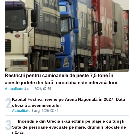
Restricții pentru camioanele de peste 7,5 tone în
aceste județe din țară: circulația este interzisă luni,
Actualitate
·
3 aug. 2026, 07:55
între orele 12:00 și 20:00
2
Kapital Festival revine pe Arena Națională în 2027. Data
oficială a evenimentului
Actualitate
-
3 aug. 2026, 08:46
3
Incendiile din Grecia s-au extins pe plajele cu turiști.
Sute de persoane evacuate pe mare, drumuri blocate de
flăcări