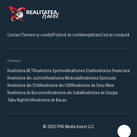
Contact
Termeni și condiții
Politică de confidențialitate
Cod de conduită
Parteneri:
Realitatea.NET
Realitatea Sportiva
Realitatea Star
Realitatea Financiara
Realitatea din Justitie
Realitatea Medicala
Realitatea Spirituala
Realitatea din SUA
Realitatea din USR
Realitatea de Satu Mare
Realitatea de Bucuresti
Realitatea din Italia
Realitatea de Giurgiu
Tabu Nightlife
Realitatea de Bacau
© 2026 PHG Media Invest LLC
Facebook