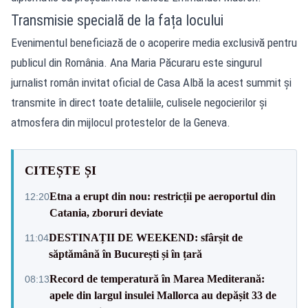
Transmisie specială de la fața locului
Evenimentul beneficiază de o acoperire media exclusivă pentru
publicul din România. Ana Maria Păcuraru este singurul
jurnalist român invitat oficial de Casa Albă la acest summit și
transmite în direct toate detaliile, culisele negocierilor și
atmosfera din mijlocul protestelor de la Geneva.
CITEȘTE ȘI
Etna a erupt din nou: restricții pe aeroportul din
12:20
Catania, zboruri deviate
DESTINAȚII DE WEEKEND: sfârșit de
11:04
săptămână în București și în țară
Record de temperatură în Marea Mediterană:
08:13
apele din largul insulei Mallorca au depășit 33 de