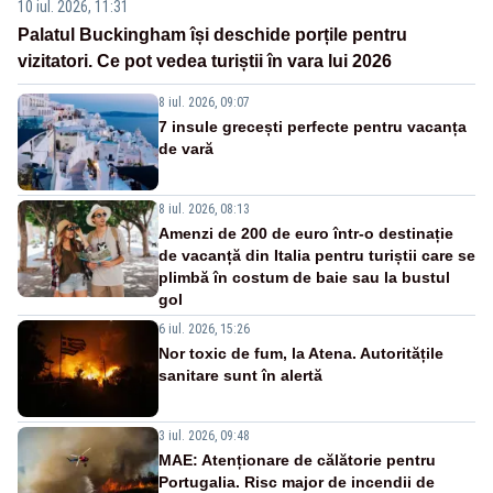
10 iul. 2026, 11:31
Palatul Buckingham își deschide porțile pentru
vizitatori. Ce pot vedea turiștii în vara lui 2026
8 iul. 2026, 09:07
7 insule grecești perfecte pentru vacanța
de vară
8 iul. 2026, 08:13
Amenzi de 200 de euro într-o destinație
de vacanță din Italia pentru turiștii care se
plimbă în costum de baie sau la bustul
gol
6 iul. 2026, 15:26
Nor toxic de fum, la Atena. Autoritățile
sanitare sunt în alertă
3 iul. 2026, 09:48
MAE: Atenționare de călătorie pentru
Portugalia. Risc major de incendii de