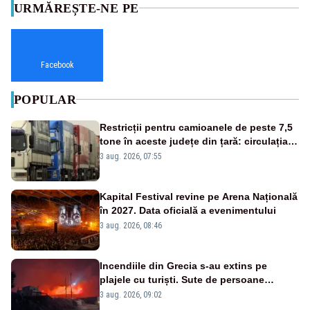
URMĂREȘTE-NE PE
Facebook
POPULAR
Restricții pentru camioanele de peste 7,5
tone în aceste județe din țară: circulația
este interzisă luni, între orele 12:00 și
3 aug. 2026, 07:55
20:00
Kapital Festival revine pe Arena Națională
în 2027. Data oficială a evenimentului
3 aug. 2026, 08:46
Incendiile din Grecia s-au extins pe
plajele cu turiști. Sute de persoane
evacuate pe mare, drumuri blocate de
3 aug. 2026, 09:02
flăcări