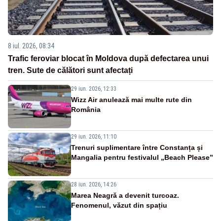
8 iul. 2026, 08:34
Trafic feroviar blocat în Moldova după defectarea unui
tren. Sute de călători sunt afectați
29 iun. 2026, 12:33
Wizz Air anulează mai multe rute din
România
29 iun. 2026, 11:10
Trenuri suplimentare între Constanța și
Mangalia pentru festivalul „Beach Please”
28 iun. 2026, 14:26
Marea Neagră a devenit turcoaz.
Fenomenul, văzut din spațiu