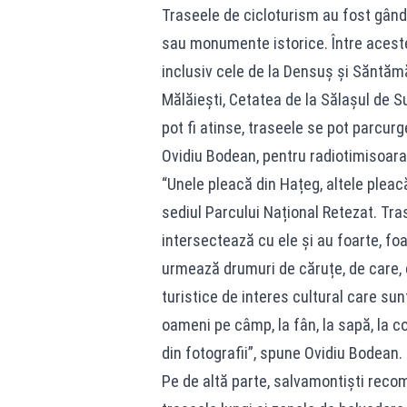
Traseele de cicloturism au fost gândit
sau monumente istorice. Între aceste
inclusiv cele de la Densuș și Săntămă
Mălăiești, Cetatea de la Sălașul de S
pot fi atinse, traseele se pot parcur
Ovidiu Bodean, pentru radiotimisoara
“Unele pleacă din Hațeg, altele pleacă
sediul Parcului Național Retezat. Tra
intersectează cu ele și au foarte, fo
urmează drumuri de căruțe, de care, d
turistice de interes cultural care su
oameni pe câmp, la fân, la sapă, la co
din fotografii”, spune Ovidiu Bodean.
Pe de altă parte, salvamontiști reco