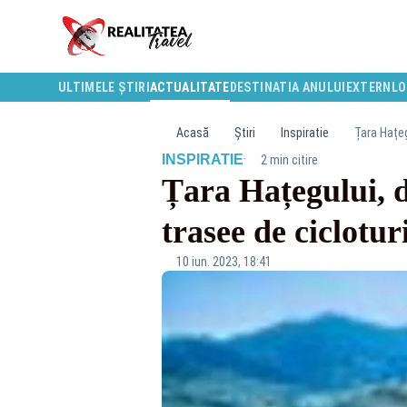
ULTIMELE ȘTIRI
ACTUALITATE
DESTINATIA ANULUI
EXTERN
LO
Acasă
Știri
Inspiratie
Țara Hațeg
·
INSPIRATIE
2 min citire
Țara Hațegului, de
trasee de ciclotu
10 iun. 2023, 18:41