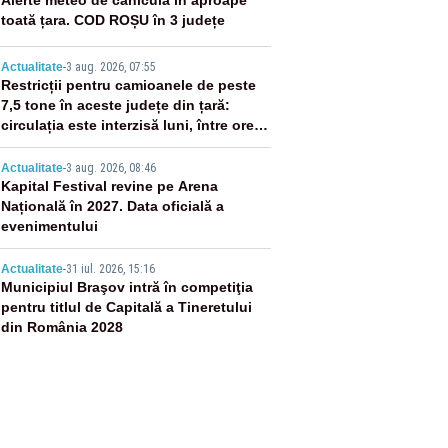
2
Alerte meteo de caniculă în aproape
toată țara. COD ROȘU în 3 județe
3
Actualitate
-
3 aug. 2026, 07:55
Restricții pentru camioanele de peste
7,5 tone în aceste județe din țară:
circulația este interzisă luni, între orele
12:00 și 20:00
4
Actualitate
-
3 aug. 2026, 08:46
Kapital Festival revine pe Arena
Națională în 2027. Data oficială a
evenimentului
5
Actualitate
-
31 iul. 2026, 15:16
Municipiul Braşov intră în competiţia
pentru titlul de Capitală a Tineretului
din România 2028