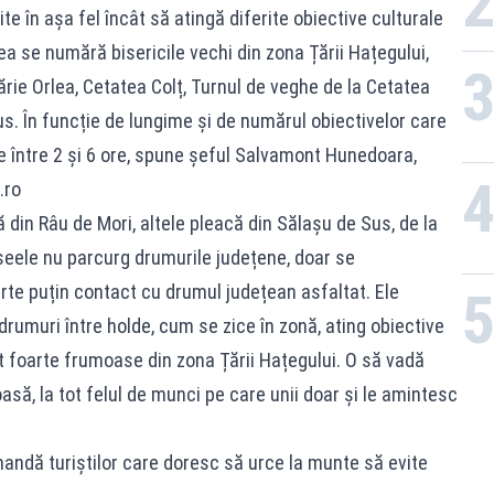
e în așa fel încât să atingă diferite obiective culturale
a se numără bisericile vechi din zona Țării Hațegului,
rie Orlea, Cetatea Colț, Turnul de veghe de la Cetatea
us. În funcție de lungime și de numărul obiectivelor care
ge între 2 și 6 ore, spune șeful Salvamont Hunedoara,
.ro
 din Râu de Mori, altele pleacă din Sălașu de Sus, de la
seele nu parcurg drumurile județene, doar se
arte puțin contact cu drumul județean asfaltat. Ele
rumuri între holde, cum se zice în zonă, ating obiective
nt foarte frumoase din zona Țării Hațegului. O să vadă
asă, la tot felul de munci pe care unii doar și le amintesc
mandă turiștilor care doresc să urce la munte să evite