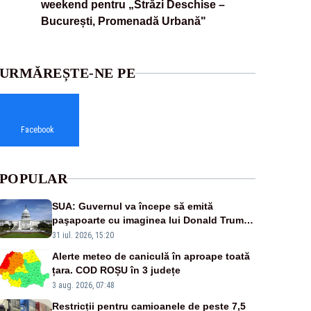
weekend pentru „Străzi Deschise –
București, Promenadă Urbană"
URMĂREȘTE-NE PE
Facebook
POPULAR
SUA: Guvernul va începe să emită
paşapoarte cu imaginea lui Donald Trump
începând cu 8 august
31 iul. 2026, 15:20
Alerte meteo de caniculă în aproape toată
țara. COD ROȘU în 3 județe
3 aug. 2026, 07:48
Restricții pentru camioanele de peste 7,5