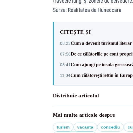
traseele lungi și zonele de belvedere
Sursa: Realitatea de Hunedoara
CITEȘTE ȘI
Cum a devenit turismul literar
08:23
De ce călătoriile pe cont propr
07:58
Cum ajungi pe insula greceasc
08:41
Cum călătorești ieftin în Europ
11:04
Distribuie articolul
Mai multe articole despre
turism
vacanta
concediu
cu