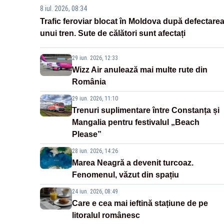
8 iul. 2026, 08:34
Trafic feroviar blocat în Moldova după defectare
unui tren. Sute de călători sunt afectați
29 iun. 2026, 12:33
Wizz Air anulează mai multe rute din
România
29 iun. 2026, 11:10
Trenuri suplimentare între Constanța și
Mangalia pentru festivalul „Beach
Please”
28 iun. 2026, 14:26
Marea Neagră a devenit turcoaz.
Fenomenul, văzut din spațiu
24 iun. 2026, 08:49
Care e cea mai ieftină stațiune de pe
litoralul românesc