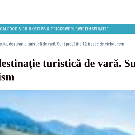
CAL
FOOD & DRINKS
TIPS & TRICKS
WORLDWIDE
INSPIRATIE
ului, destinație turistică de vară. Sunt pregătite 12 trasee de cicloturism
stinație turistică de vară. S
rism