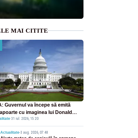
LE MAI CITITE
: Guvernul va începe să emită
apoarte cu imaginea lui Donald
litate
·
31 iul. 2026, 15:20
mp începând cu 8 august
Actualitate
-
3 aug. 2026, 07:48