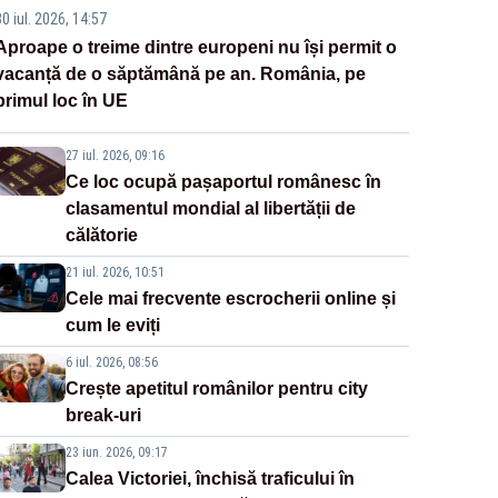
0 iul. 2026, 14:57
Aproape o treime dintre europeni nu își permit o
vacanță de o săptămână pe an. România, pe
primul loc în UE
27 iul. 2026, 09:16
Ce loc ocupă pașaportul românesc în
clasamentul mondial al libertății de
călătorie
21 iul. 2026, 10:51
Cele mai frecvente escrocherii online și
cum le eviți
6 iul. 2026, 08:56
Crește apetitul românilor pentru city
break-uri
23 iun. 2026, 09:17
Calea Victoriei, închisă traficului în