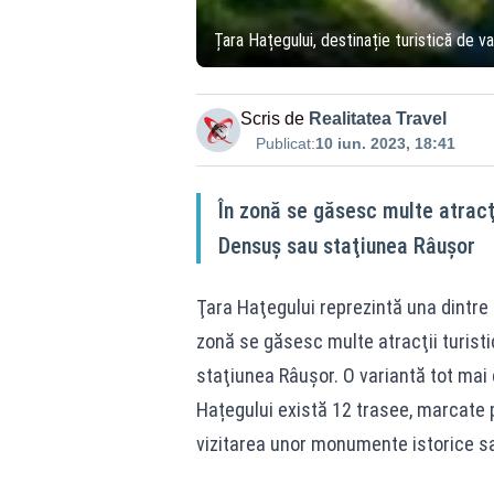
Țara Hațegului, destinație turistică de v
Scris de
Realitatea Travel
Publicat:
10 iun. 2023, 18:41
În zonă se găsesc multe atracţi
Densuş sau staţiunea Râuşor
Ţara Haţegului reprezintă una dintre 
zonă se găsesc multe atracţii turisti
staţiunea Râuşor. O variantă tot mai 
Hațegului există 12 trasee, marcate p
vizitarea unor monumente istorice sa