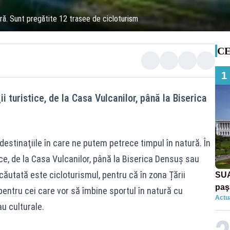
ară. Sunt pregătite 12 trasee de cicloturism
CE
1
i turistice, de la Casa Vulcanilor, până la Biserica
destinaţiile în care ne putem petrece timpul în natură. În
ce, de la Casa Vulcanilor, până la Biserica Densuş sau
căutată este cicloturismul, pentru că în zona Țării
SUA
paş
entru cei care vor să îmbine sportul în natură cu
Actua
Tru
u culturale.