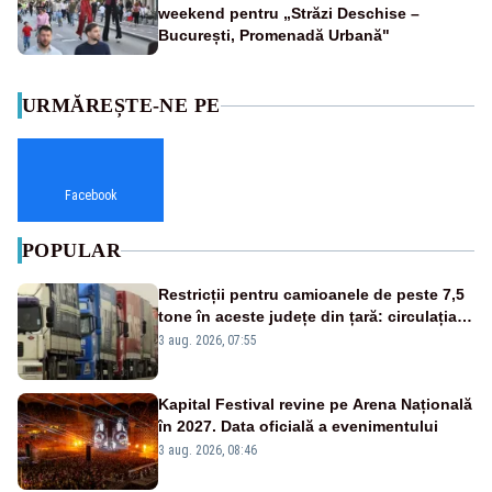
weekend pentru „Străzi Deschise –
București, Promenadă Urbană"
URMĂREȘTE-NE PE
Facebook
POPULAR
Restricții pentru camioanele de peste 7,5
tone în aceste județe din țară: circulația
este interzisă luni, între orele 12:00 și
3 aug. 2026, 07:55
20:00
Kapital Festival revine pe Arena Națională
în 2027. Data oficială a evenimentului
3 aug. 2026, 08:46