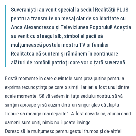
Suveraniștii au venit special la sediul Realității PLUS
pentru a transmite un mesaj clar de solidaritate cu
Anca Alexandrescu și Televiziunea Poporului! Aceștia
au venit cu steagul alb, simbol al păcii să
mulțumească postului nostru TV și familiei
Realitatea că suntem și rămânem în continuare
alături de românii patrioți care vor o țară suverană.
Există momente în care cuvintele sunt prea puține pentru a
exprima recunoștința pe care o simți. Iar ieri a fost unul dintre
acele momente. Să vă vedem în fața sediului nostru, să vă
simțim aproape și să auzim dintr-un singur glas că „lupta
trebuie să meargă mai departe”. A fost dovada că, atunci când
oamenii sunt uniți, nimic nu îi poate învinge.
Doresc să le mulțumesc pentru gestul frumos și de-altfel