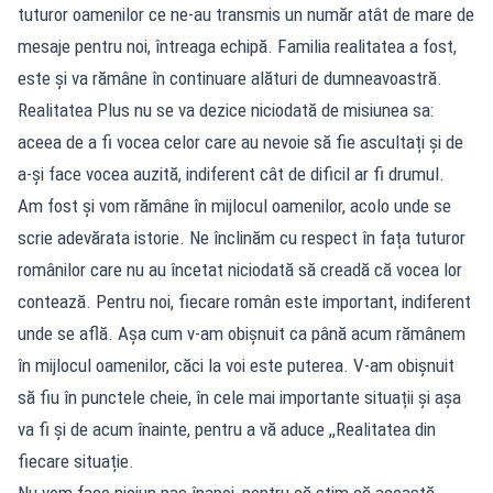
tuturor oamenilor ce ne-au transmis un număr atât de mare de
mesaje pentru noi, întreaga echipă. Familia realitatea a fost,
este și va rămâne în continuare alături de dumneavoastră.
Realitatea Plus nu se va dezice niciodată de misiunea sa:
aceea de a fi vocea celor care au nevoie să fie ascultați și de
a-și face vocea auzită, indiferent cât de dificil ar fi drumul.
Am fost și vom rămâne în mijlocul oamenilor, acolo unde se
scrie adevărata istorie. Ne înclinăm cu respect în fața tuturor
românilor care nu au încetat niciodată să creadă că vocea lor
contează. Pentru noi, fiecare român este important, indiferent
unde se află. Așa cum v-am obișnuit ca până acum rămânem
în mijlocul oamenilor, căci la voi este puterea. V-am obișnuit
să fiu în punctele cheie, în cele mai importante situații și așa
va fi și de acum înainte, pentru a vă aduce ,,Realitatea din
fiecare situație.