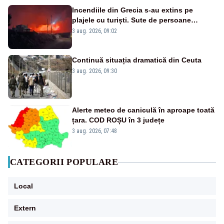
Incendiile din Grecia s-au extins pe
plajele cu turiști. Sute de persoane
evacuate pe mare, drumuri blocate de
3 aug. 2026, 09:02
flăcări
Continuă situația dramatică din Ceuta
3 aug. 2026, 09:30
Alerte meteo de caniculă în aproape toată
țara. COD ROȘU în 3 județe
3 aug. 2026, 07:48
CATEGORII POPULARE
Local
Extern