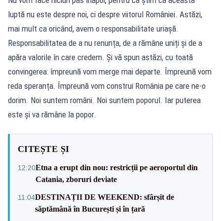
Nu vom face niciun pas înapoi, pentru că știm că această
luptă nu este despre noi, ci despre viitorul României. Astăzi,
mai mult ca oricând, avem o responsabilitate uriașă.
Responsabilitatea de a nu renunța, de a rămâne uniți și de a
apăra valorile în care credem. Și vă spun astăzi, cu toată
convingerea: împreună vom merge mai departe. Împreună vom
reda speranța. Împreună vom construi România pe care ne-o
dorim. Noi suntem români. Noi suntem poporul. Iar puterea
este și va rămâne la popor.
CITEȘTE ȘI
Etna a erupt din nou: restricții pe aeroportul din
12:20
Catania, zboruri deviate
DESTINAȚII DE WEEKEND: sfârșit de
11:04
săptămână în București și în țară