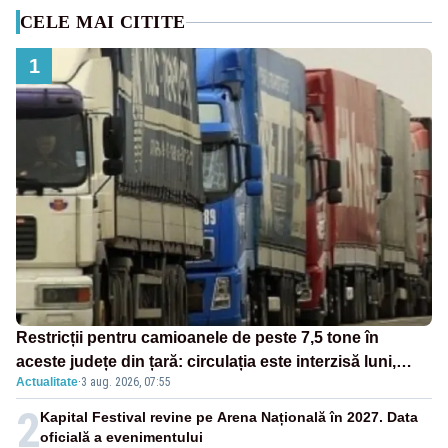
CELE MAI CITITE
1
Restricții pentru camioanele de peste 7,5 tone în
aceste județe din țară: circulația este interzisă luni,
Actualitate
·
3 aug. 2026, 07:55
între orele 12:00 și 20:00
2
Kapital Festival revine pe Arena Națională în 2027. Data
oficială a evenimentului