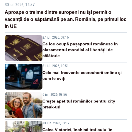
30 iul. 2026, 14:57
Aproape o treime dintre europeni nu își permit o
vacanță de o săptămână pe an. România, pe primul loc
în UE
27 iul. 2026, 09:16
Ce loc ocupă pașaportul românesc în
clasamentul mondial al libertății de
călătorie
21 iul. 2026, 10:51
Cele mai frecvente escrocherii online și
cum le eviți
6 iul. 2026, 08:56
Crește apetitul românilor pentru city
break-uri
23 iun. 2026, 09:17
Calea Victoriei, închisă traficului în