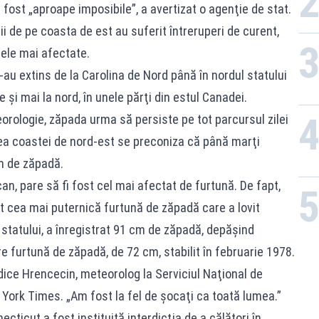
 fost „aproape imposibile”, a avertizat o agenţie de stat.
 de pe coasta de est au suferit întreruperi de curent,
ele mai afectate.
au extins de la Carolina de Nord până în nordul statului
şi mai la nord, în unele părţi din estul Canadei.
orologie, zăpada urma să persiste pe tot parcursul zilei
erea coastei de nord-est se preconiza că până marţi
m de zăpadă.
an, pare să fi fost cel mai afectat de furtună. De fapt,
t cea mai puternică furtună de zăpadă care a lovit
 statului, a înregistrat 91 cm de zăpadă, depăşind
 furtună de zăpadă, de 72 cm, stabilit în februarie 1978.
dice Hrencecin, meteorolog la Serviciul Naţional de
York Times. „Am fost la fel de şocaţi ca toată lumea.”
ecticut a fost instituită interdicţia de a călători în