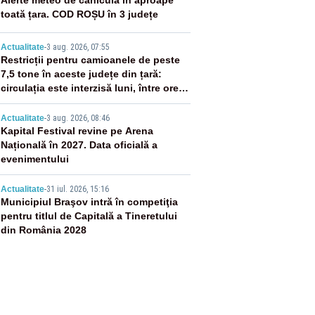
2
Alerte meteo de caniculă în aproape
toată țara. COD ROȘU în 3 județe
3
Actualitate
-
3 aug. 2026, 07:55
Restricții pentru camioanele de peste
7,5 tone în aceste județe din țară:
circulația este interzisă luni, între orele
12:00 și 20:00
4
Actualitate
-
3 aug. 2026, 08:46
Kapital Festival revine pe Arena
Națională în 2027. Data oficială a
evenimentului
5
Actualitate
-
31 iul. 2026, 15:16
Municipiul Braşov intră în competiţia
pentru titlul de Capitală a Tineretului
din România 2028