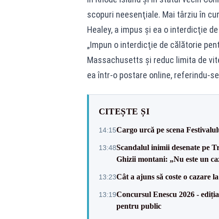
scopuri neesenţiale. Mai târziu în cu
Healey, a impus şi ea o interdicţie de
„Impun o interdicţie de călătorie pen
Massachusetts şi reduc limita de vit
ea într-o postare online, referindu-s
CITEȘTE ȘI
Cargo urcă pe scena Festivalul
14:15
Scandalul inimii desenate pe T
13:48
Ghizii montani: „Nu este un caz
Cât a ajuns să coste o cazar
13:23
Concursul Enescu 2026 - ediția
13:19
pentru public