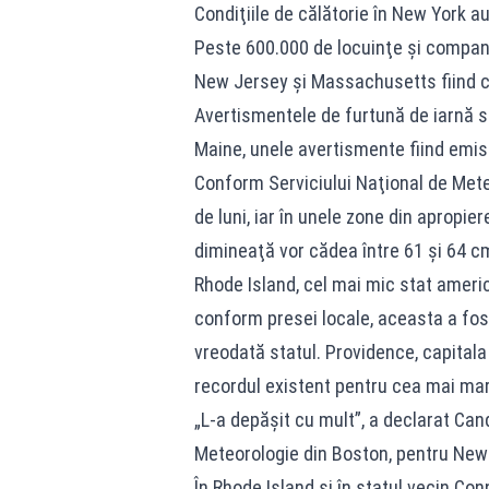
Condiţiile de călătorie în New York au
Peste 600.000 de locuinţe şi companii
New Jersey şi Massachusetts fiind c
Avertismentele de furtună de iarnă s-
Maine, unele avertismente fiind emise 
Conform Serviciului Naţional de Mete
de luni, iar în unele zone din apropi
dimineaţă vor cădea între 61 şi 64 c
Rhode Island, cel mai mic stat americ
conform presei locale, aceasta a fos
vreodată statul. Providence, capitala
recordul existent pentru cea mai mare
„L-a depăşit cu mult”, a declarat Can
Meteorologie din Boston, pentru New 
În Rhode Island şi în statul vecin Conn