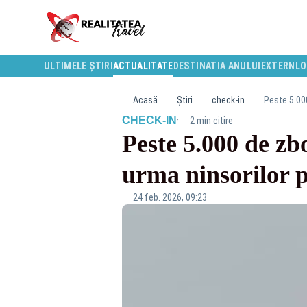
ULTIMELE ȘTIRI
ACTUALITATE
DESTINATIA ANULUI
EXTERN
LO
Acasă
Știri
check-in
Peste 5.000
·
CHECK-IN
2 min citire
Peste 5.000 de zb
urma ninsorilor 
24 feb. 2026, 09:23