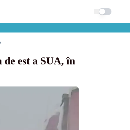
Schimba tema
e
a de est a SUA, în