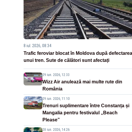
8 iul. 2026, 08:34
Trafic feroviar blocat în Moldova după defectare
unui tren. Sute de călători sunt afectați
29 iun. 2026, 12:33
Wizz Air anulează mai multe rute din
România
29 iun. 2026, 11:10
Trenuri suplimentare între Constanța și
Mangalia pentru festivalul „Beach
Please”
28 iun. 2026, 14:26