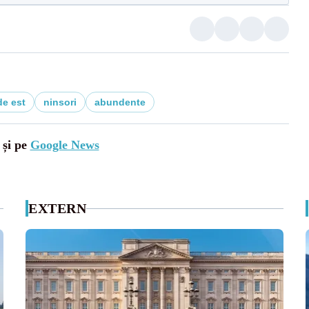
de est
ninsori
abundente
 și pe
Google News
EXTERN