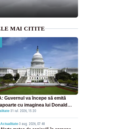
LE MAI CITITE
: Guvernul va începe să emită
apoarte cu imaginea lui Donald
litate
·
31 iul. 2026, 15:20
mp începând cu 8 august
Actualitate
-
3 aug. 2026, 07:48