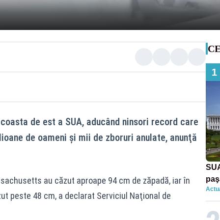
CE
1
i coasta de est a SUA, aducând ninsori record care
lioane de oameni şi mii de zboruri anulate, anunţă
SUA
paş
ssachusetts au căzut aproape 94 cm de zăpadă, iar în
Actua
Tru
ut peste 48 cm, a declarat Serviciul Naţional de