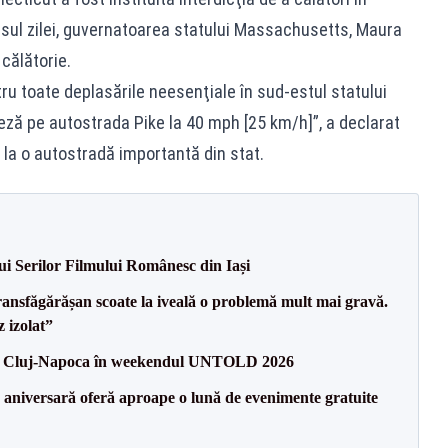
rsul zilei, guvernatoarea statului Massachusetts, Maura
 călătorie.
tru toate deplasările neesenţiale în sud-estul statului
eză pe autostrada Pike la 40 mph [25 km/h]”, a declarat
e la o autostradă importantă din stat.
ui Serilor Filmului Românesc din Iași
ransfăgărășan scoate la iveală o problemă mult mai gravă.
 izolat”
e la Cluj-Napoca în weekendul UNTOLD 2026
 aniversară oferă aproape o lună de evenimente gratuite