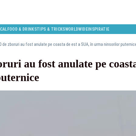
CAL
FOOD & DRINKS
TIPS & TRICKS
WORLDWIDE
INSPIRATIE
 de zboruri au fost anulate pe coasta de est a SUA, în urma ninsorilor puternic
oruri au fost anulate pe coast
puternice