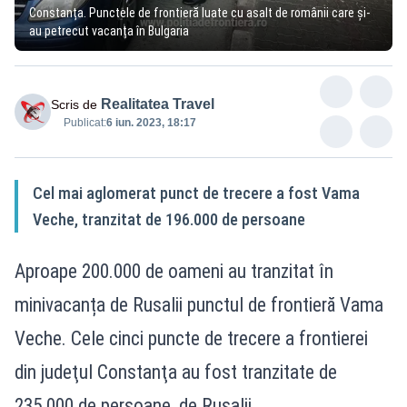
Constanța. Punctele de frontieră luate cu asalt de românii care și-
au petrecut vacanța în Bulgaria
Realitatea Travel
Scris de
Publicat:
6 iun. 2023, 18:17
Cel mai aglomerat punct de trecere a fost Vama
Veche, tranzitat de 196.000 de persoane
Aproape 200.000 de oameni au tranzitat în
minivacanța de Rusalii punctul de frontieră Vama
Veche. Cele cinci puncte de trecere a frontierei
din judeţul Constanţa au fost tranzitate de
235.000 de persoane, de Rusalii.