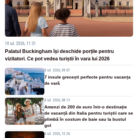
10 iul. 2026, 11:31
Palatul Buckingham își deschide porțile pentru
vizitatori. Ce pot vedea turiștii în vara lui 2026
8 iul. 2026, 09:07
7 insule grecești perfecte pentru vacanța
de vară
8 iul. 2026, 08:13
Amenzi de 200 de euro într-o destinație
de vacanță din Italia pentru turiștii care se
plimbă în costum de baie sau la bustul
gol
6 iul. 2026, 15:26