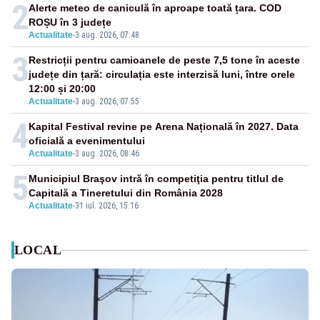
2
Alerte meteo de caniculă în aproape toată țara. COD
ROȘU în 3 județe
Actualitate
-
3 aug. 2026, 07:48
3
Restricții pentru camioanele de peste 7,5 tone în aceste
județe din țară: circulația este interzisă luni, între orele
12:00 și 20:00
Actualitate
-
3 aug. 2026, 07:55
4
Kapital Festival revine pe Arena Națională în 2027. Data
oficială a evenimentului
Actualitate
-
3 aug. 2026, 08:46
5
Municipiul Braşov intră în competiţia pentru titlul de
Capitală a Tineretului din România 2028
Actualitate
-
31 iul. 2026, 15:16
LOCAL