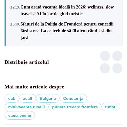
Cum arată vacanța ideală în 2026: wellness, slow
12:26
travel și AI în loc de ghid turistic
Sfaturi de la Poliția de Frontieră pentru concedii
16:06
fără stres: La ce trebuie să fii atent când ieși din
țară
Distribuie articolul
Mai multe articole despre
cub
asalt
Bulgaria
Constanța
minivacanta rusalii
puncte trecere frontiera
turisti
vama veche