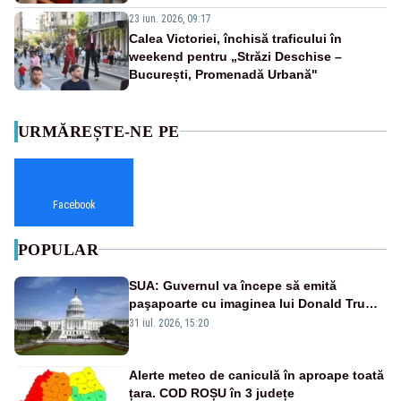
23 iun. 2026, 09:17
Calea Victoriei, închisă traficului în
weekend pentru „Străzi Deschise –
București, Promenadă Urbană"
URMĂREȘTE-NE PE
Facebook
POPULAR
SUA: Guvernul va începe să emită
paşapoarte cu imaginea lui Donald Trump
începând cu 8 august
31 iul. 2026, 15:20
Alerte meteo de caniculă în aproape toată
țara. COD ROȘU în 3 județe