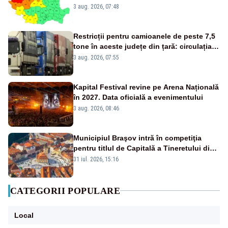
3 aug. 2026, 07:48
Restricții pentru camioanele de peste 7,5
tone în aceste județe din țară: circulația
este interzisă luni, între orele 12:00 și
3 aug. 2026, 07:55
20:00
Kapital Festival revine pe Arena Națională
în 2027. Data oficială a evenimentului
3 aug. 2026, 08:46
Municipiul Braşov intră în competiţia
pentru titlul de Capitală a Tineretului din
România 2028
31 iul. 2026, 15:16
CATEGORII POPULARE
Local