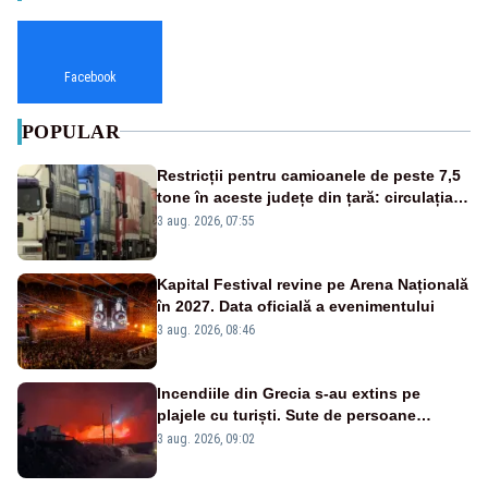
Facebook
POPULAR
Restricții pentru camioanele de peste 7,5
tone în aceste județe din țară: circulația
este interzisă luni, între orele 12:00 și
3 aug. 2026, 07:55
20:00
Kapital Festival revine pe Arena Națională
în 2027. Data oficială a evenimentului
3 aug. 2026, 08:46
Incendiile din Grecia s-au extins pe
plajele cu turiști. Sute de persoane
evacuate pe mare, drumuri blocate de
3 aug. 2026, 09:02
flăcări