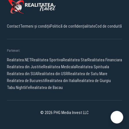
Contact
Termeni și condiții
Politică de confidențialitate
Cod de conduită
Parteneri:
Realitatea.NET
Realitatea Sportiva
Realitatea Star
Realitatea Financiara
Realitatea din Justitie
Realitatea Medicala
Realitatea Spirituala
Realitatea din SUA
Realitatea din USR
Realitatea de Satu Mare
Realitatea de Bucuresti
Realitatea din Italia
Realitatea de Giurgiu
Tabu Nightlife
Realitatea de Bacau
© 2026 PHG Media Invest LLC
Facebook