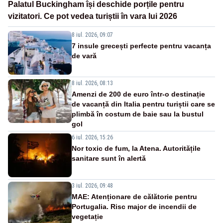
Palatul Buckingham își deschide porțile pentru
vizitatori. Ce pot vedea turiștii în vara lui 2026
8 iul. 2026, 09:07
7 insule grecești perfecte pentru vacanța
de vară
8 iul. 2026, 08:13
Amenzi de 200 de euro într-o destinație
de vacanță din Italia pentru turiștii care se
plimbă în costum de baie sau la bustul
gol
6 iul. 2026, 15:26
Nor toxic de fum, la Atena. Autoritățile
sanitare sunt în alertă
3 iul. 2026, 09:48
MAE: Atenționare de călătorie pentru
Portugalia. Risc major de incendii de
vegetație