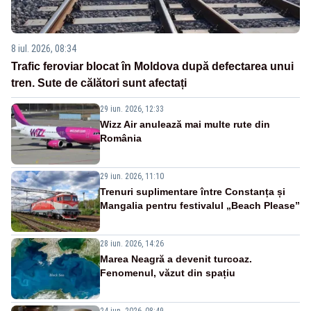
8 iul. 2026, 08:34
Trafic feroviar blocat în Moldova după defectarea unui
tren. Sute de călători sunt afectați
29 iun. 2026, 12:33
Wizz Air anulează mai multe rute din
România
29 iun. 2026, 11:10
Trenuri suplimentare între Constanța și
Mangalia pentru festivalul „Beach Please”
28 iun. 2026, 14:26
Marea Neagră a devenit turcoaz.
Fenomenul, văzut din spațiu
24 iun. 2026, 08:49