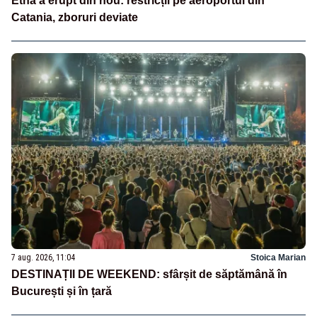
Etna a erupt din nou: restricții pe aeroportul din
Catania, zboruri deviate
7 aug. 2026, 11:04
Stoica Marian
DESTINAȚII DE WEEKEND: sfârșit de săptămână în
București și în țară