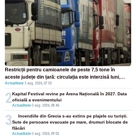
Restricții pentru camioanele de peste 7,5 tone în
aceste județe din țară: circulația este interzisă luni,
Actualitate
·
3 aug. 2026, 07:55
între orele 12:00 și 20:00
2
Kapital Festival revine pe Arena Națională în 2027. Data
oficială a evenimentului
Actualitate
-
3 aug. 2026, 08:46
3
Incendiile din Grecia s-au extins pe plajele cu turiști.
Sute de persoane evacuate pe mare, drumuri blocate de
flăcări
Actualitate
-
3 aug. 2026, 09:02