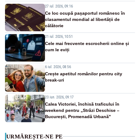
27 iul. 2026, 09:16
Ce loc ocupă pașaportul românesc în
clasamentul mondial al libertății de
călătorie
21 iul. 2026, 10:51
Cele mai frecvente escrocherii online și
cum le eviți
6 iul. 2026, 08:56
Crește apetitul românilor pentru city
break-uri
23 iun. 2026, 09:17
Calea Victoriei, închisă traficului în
weekend pentru „Străzi Deschise –
București, Promenadă Urbană"
URMĂREȘTE-NE PE