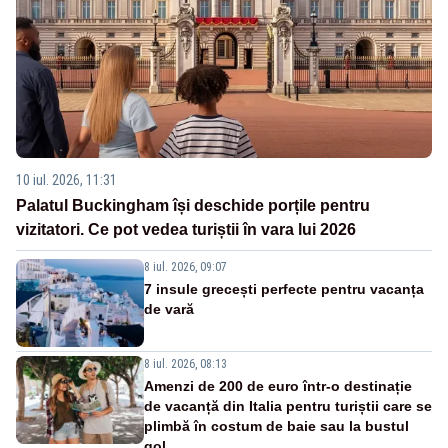
10 iul. 2026, 11:31
Palatul Buckingham își deschide porțile pentru
vizitatori. Ce pot vedea turiștii în vara lui 2026
8 iul. 2026, 09:07
7 insule grecești perfecte pentru vacanța
de vară
8 iul. 2026, 08:13
Amenzi de 200 de euro într-o destinație
de vacanță din Italia pentru turiștii care se
plimbă în costum de baie sau la bustul
gol