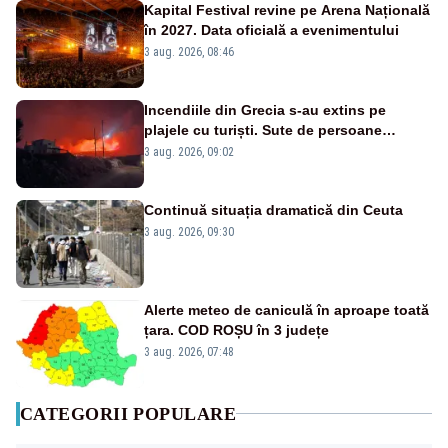
Kapital Festival revine pe Arena Națională
în 2027. Data oficială a evenimentului
3 aug. 2026, 08:46
Incendiile din Grecia s-au extins pe
plajele cu turiști. Sute de persoane
evacuate pe mare, drumuri blocate de
3 aug. 2026, 09:02
flăcări
Continuă situația dramatică din Ceuta
3 aug. 2026, 09:30
Alerte meteo de caniculă în aproape toată
țara. COD ROȘU în 3 județe
3 aug. 2026, 07:48
CATEGORII POPULARE