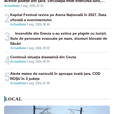
aceste județe din țară: circulația este interzisă luni,
Actualitate
·
3 aug. 2026, 07:55
între orele 12:00 și 20:00
2
Kapital Festival revine pe Arena Națională în 2027. Data
oficială a evenimentului
Actualitate
-
3 aug. 2026, 08:46
3
Incendiile din Grecia s-au extins pe plajele cu turiști.
Sute de persoane evacuate pe mare, drumuri blocate de
flăcări
Actualitate
-
3 aug. 2026, 09:02
4
Continuă situația dramatică din Ceuta
Actualitate
-
3 aug. 2026, 09:30
5
Alerte meteo de caniculă în aproape toată țara. COD
ROȘU în 3 județe
Actualitate
-
3 aug. 2026, 07:48
LOCAL