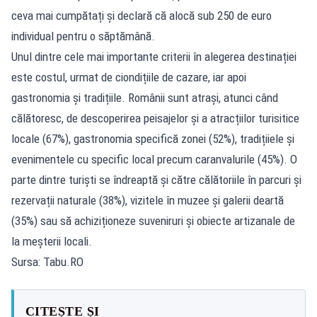
ceva mai cumpătați și declară că alocă sub 250 de euro
individual pentru o săptămână.
Unul dintre cele mai importante criterii în alegerea destinației
este costul, urmat de ciondițiile de cazare, iar apoi
gastronomia și tradițiile. Românii sunt atrași, atunci când
călătoresc, de descoperirea peisajelor și a atracțiilor turisitice
locale (67%), gastronomia specifică zonei (52%), tradițiiele și
evenimentele cu specific local precum caranvalurile (45%). O
parte dintre turiști se îndreaptă și către călătoriile în parcuri și
rezervații naturale (38%), vizitele în muzee și galerii deartă
(35%) sau să achiziționeze suveniruri și obiecte artizanale de
la meșterii locali.
Sursa: Tabu.RO
CITEȘTE ȘI