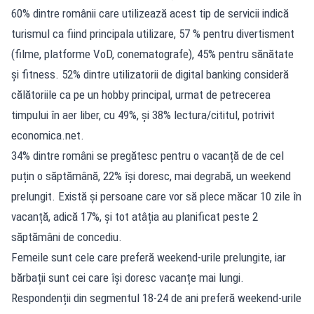
60% dintre românii care utilizează acest tip de servicii indică
turismul ca fiind principala utilizare, 57 % pentru divertisment
(filme, platforme VoD, conematografe), 45% pentru sănătate
și fitness. 52% dintre utilizatorii de digital banking consideră
călătoriile ca pe un hobby principal, urmat de petrecerea
timpului în aer liber, cu 49%, și 38% lectura/cititul, potrivit
economica.net.
34% dintre români se pregătesc pentru o vacanță de de cel
puțin o săptămână, 22% își doresc, mai degrabă, un weekend
prelungit. Există și persoane care vor să plece măcar 10 zile în
vacanță, adică 17%, și tot atâția au planificat peste 2
săptămâni de concediu.
Femeile sunt cele care preferă weekend-urile prelungite, iar
bărbații sunt cei care își doresc vacanțe mai lungi.
Respondenții din segmentul 18-24 de ani preferă weekend-urile