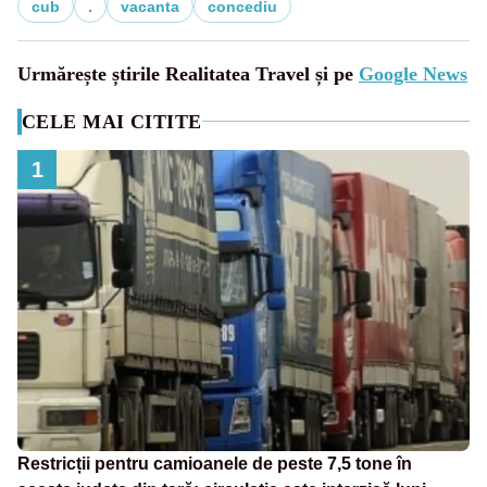
cub
.
vacanta
concediu
Urmărește știrile Realitatea Travel și pe
Google News
CELE MAI CITITE
1
Restricții pentru camioanele de peste 7,5 tone în