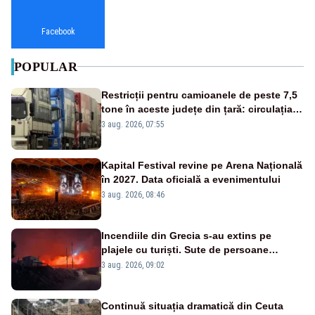
Facebook
POPULAR
Restricții pentru camioanele de peste 7,5
tone în aceste județe din țară: circulația
este interzisă luni, între orele 12:00 și
3 aug. 2026, 07:55
20:00
Kapital Festival revine pe Arena Națională
în 2027. Data oficială a evenimentului
3 aug. 2026, 08:46
Incendiile din Grecia s-au extins pe
plajele cu turiști. Sute de persoane
evacuate pe mare, drumuri blocate de
3 aug. 2026, 09:02
flăcări
Continuă situația dramatică din Ceuta