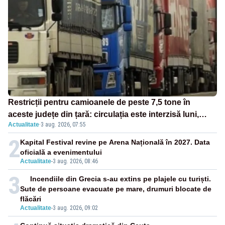
Restricții pentru camioanele de peste 7,5 tone în
aceste județe din țară: circulația este interzisă luni,
Actualitate
·
3 aug. 2026, 07:55
între orele 12:00 și 20:00
2
Kapital Festival revine pe Arena Națională în 2027. Data
oficială a evenimentului
Actualitate
-
3 aug. 2026, 08:46
3
Incendiile din Grecia s-au extins pe plajele cu turiști.
Sute de persoane evacuate pe mare, drumuri blocate de
flăcări
Actualitate
-
3 aug. 2026, 09:02