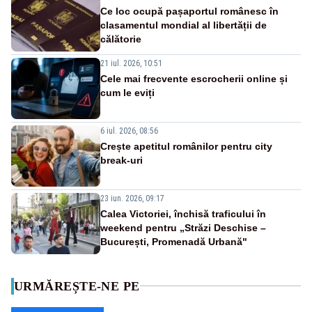
Ce loc ocupă pașaportul românesc în
clasamentul mondial al libertății de
călătorie
21 iul. 2026, 10:51
Cele mai frecvente escrocherii online și
cum le eviți
6 iul. 2026, 08:56
Crește apetitul românilor pentru city
break-uri
23 iun. 2026, 09:17
Calea Victoriei, închisă traficului în
weekend pentru „Străzi Deschise –
București, Promenadă Urbană"
URMĂREȘTE-NE PE