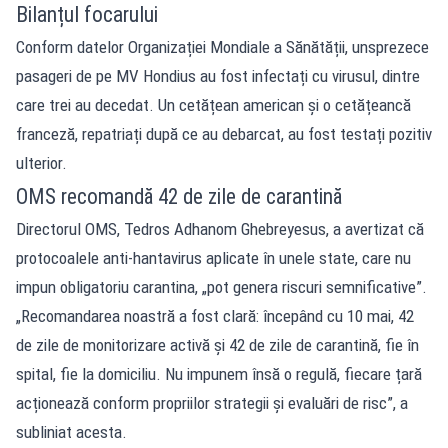
Bilanțul focarului
Conform datelor Organizației Mondiale a Sănătății, unsprezece
pasageri de pe MV Hondius au fost infectați cu virusul, dintre
care trei au decedat. Un cetățean american și o cetățeancă
franceză, repatriați după ce au debarcat, au fost testați pozitiv
ulterior.
OMS recomandă 42 de zile de carantină
Directorul OMS, Tedros Adhanom Ghebreyesus, a avertizat că
protocoalele anti-hantavirus aplicate în unele state, care nu
impun obligatoriu carantina, „pot genera riscuri semnificative”.
„Recomandarea noastră a fost clară: începând cu 10 mai, 42
de zile de monitorizare activă și 42 de zile de carantină, fie în
spital, fie la domiciliu. Nu impunem însă o regulă, fiecare țară
acționează conform propriilor strategii și evaluări de risc”, a
subliniat acesta.