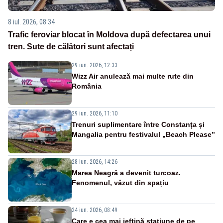
8 iul. 2026, 08:34
Trafic feroviar blocat în Moldova după defectarea unui
tren. Sute de călători sunt afectați
29 iun. 2026, 12:33
Wizz Air anulează mai multe rute din
România
29 iun. 2026, 11:10
Trenuri suplimentare între Constanța și
Mangalia pentru festivalul „Beach Please”
28 iun. 2026, 14:26
Marea Neagră a devenit turcoaz.
Fenomenul, văzut din spațiu
24 iun. 2026, 08:49
Care e cea mai ieftină stațiune de pe