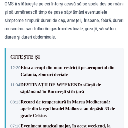
OMS îi sfătuiește pe cei întorși acasă să se spele des pe mâini
și să urmărească timp de șase săptămâni eventualele
simptome timpurii: dureri de cap, amețeli, frisoane, febră, dureri
musculare sau tulburări gastrointestinale, greață, vărsături,
diaree și dureri abdominale.
CITEȘTE ȘI
Etna a erupt din nou: restricții pe aeroportul din
12:20
Catania, zboruri deviate
DESTINAȚII DE WEEKEND: sfârșit de
11:04
săptămână în București și în țară
Record de temperatură în Marea Mediterană:
08:13
apele din largul insulei Mallorca au depășit 33 de
grade Celsius
Eveniment muzical major, în acest weekend, la
07:16