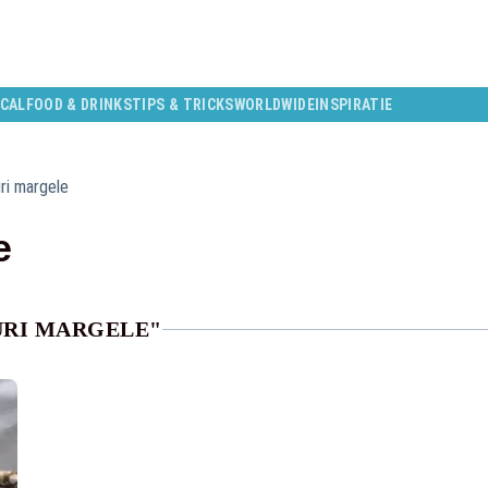
CAL
FOOD & DRINKS
TIPS & TRICKS
WORLDWIDE
INSPIRATIE
uri margele
e
URI MARGELE"