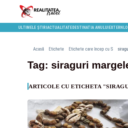
ULTIMELE ȘTIRI
ACTUALITATE
DESTINATIA ANULUI
EXTERN
LO
Acasă
Etichete
Etichete care încep cu S
sirag
Tag: siraguri margel
ARTICOLE CU ETICHETA "SIRAG