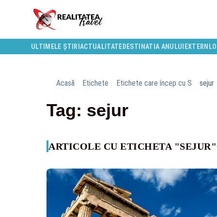
ULTIMELE ȘTIRI
ACTUALITATE
DESTINATIA ANULUI
EXTERN
LO
Acasă
Etichete
Etichete care încep cu S
sejur
Tag: sejur
ARTICOLE CU ETICHETA "SEJUR"