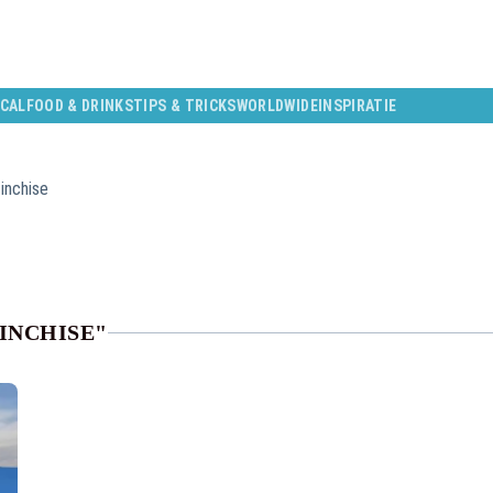
CAL
FOOD & DRINKS
TIPS & TRICKS
WORLDWIDE
INSPIRATIE
 inchise
 INCHISE"